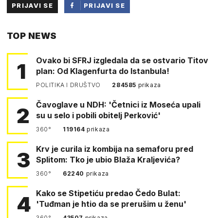
PRIJAVI SE
PRIJAVI SE
PUTEM
TOP NEWS
FACEBOOKA
Ovako bi SFRJ izgledala da se ostvario Titov
1
plan: Od Klagenfurta do Istanbula!
POLITIKA I DRUŠTVO
284585
prikaza
Čavoglave u NDH: 'Četnici iz Moseća upali
2
su u selo i pobili obitelj Perković'
360°
119164
prikaza
Krv je curila iz kombija na semaforu pred
3
Splitom: Tko je ubio Blaža Kraljevića?
360°
62240
prikaza
Kako se Stipetiću predao Čedo Bulat:
4
'Tuđman je htio da se prerušim u ženu'
360°
43507
prikaza