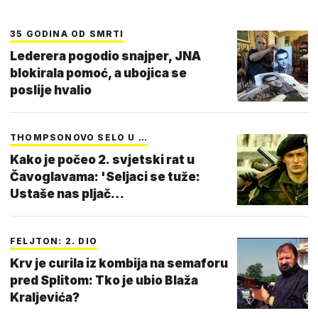
35 GODINA OD SMRTI
Lederera pogodio snajper, JNA
blokirala pomoć, a ubojica se
poslije hvalio
THOMPSONOVO SELO U …
Kako je počeo 2. svjetski rat u
Čavoglavama: 'Seljaci se tuže:
Ustaše nas pljač…
FELJTON: 2. DIO
Krv je curila iz kombija na semaforu
pred Splitom: Tko je ubio Blaža
Kraljevića?