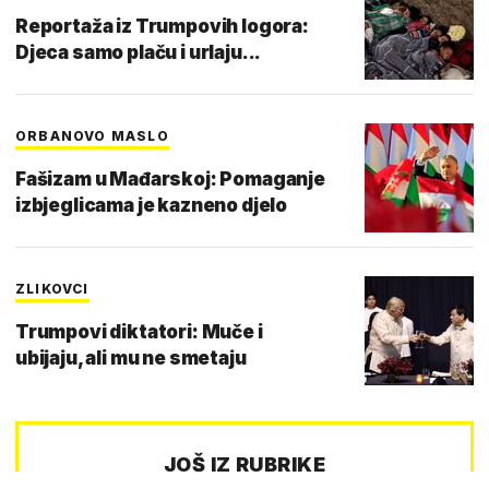
Reportaža iz Trumpovih logora:
Djeca samo plaču i urlaju...
ORBANOVO MASLO
Fašizam u Mađarskoj: Pomaganje
izbjeglicama je kazneno djelo
ZLIKOVCI
Trumpovi diktatori: Muče i
ubijaju, ali mu ne smetaju
JOŠ IZ RUBRIKE