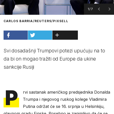
1/7
CARLOS BARRIA/REUTERS/PIXSELL
Svi dosadašnji Trumpovi potezi upućuju na to
da bi on mogao tražiti od Europe da ukine
sankcije Rusiji
P
rvi sastanak američkog predsjednika Donalda
Trumpa i njegovog ruskog kolege Vladimira
Putina održat će se 16. srpnja u Helsinkiju,
glavnom gradu Finske. Posebno je zanimljivo da će se