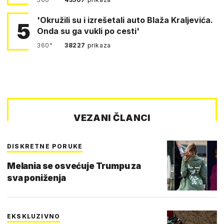
'Okružili su i izrešetali auto Blaža Kraljevića.
5
Onda su ga vukli po cesti'
360°
38227
prikaza
VEZANI ČLANCI
DISKRETNE PORUKE
Melania se osvećuje Trumpu za
sva poniženja
EKSKLUZIVNO