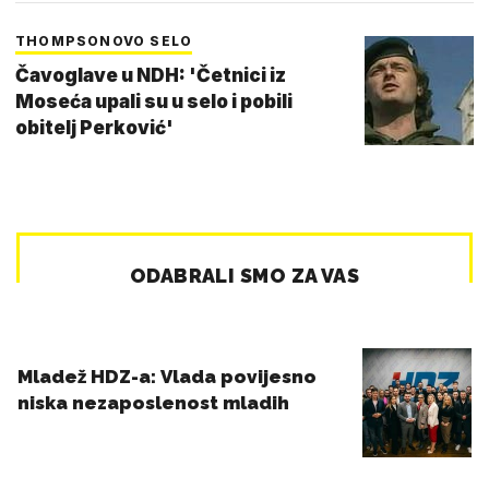
THOMPSONOVO SELO
Čavoglave u NDH: 'Četnici iz
Moseća upali su u selo i pobili
obitelj Perković'