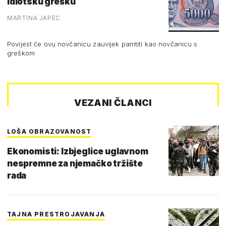
idiotsku grešku
MARTINA JAPEC
Povijest će ovu novčanicu zauvijek pamtiti kao novčanicu s
greškom
VEZANI ČLANCI
LOŠA OBRAZOVANOST
Ekonomisti: Izbjeglice uglavnom
nespremne za njemačko tržište
rada
TAJNA PRESTROJAVANJA