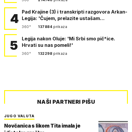
Pad Krajine (3) i transkripti razgovora Arkan-
4
Legija: 'Čujem, prelazite ustašam…
360°
137884
prikaza
Legija nakon Oluje: 'Mi Srbi smo pič*ice.
5
Hrvati su nas pomeli!'
360°
132298
prikaza
NAŠI PARTNERI PIŠU
JUGO VALUTA
Novčanica s likom Tita imala je