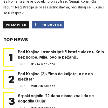
Za komentiranje je potrebno prijaviti se. Nemaš korisnički
račun? Registracija je brza i jednostavna, registriraj se i uključi
se u raspravu.
PRIJAVI SE
PRIJAVI SE
PUTEM
TOP NEWS
FACEBOOKA
Pad Krajine i transkripti: 'Ustaše ulaze u Knin
1
bez borbe. Mile, ovo je bežanij…
360°
312476
prikaza
Pad Krajine (2): "Ima da koljete, a ne da
2
bježite!"
360°
230916
prikaza
Srpski vojnik: '12 dana nismo znali da se
3
dogodila Oluja'
360°
214740
prikaza