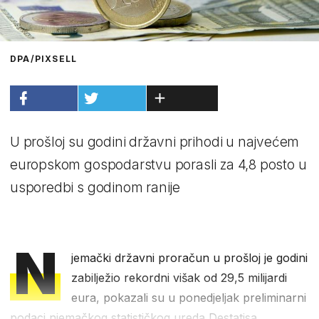
DPA/PIXSELL
U prošloj su godini državni prihodi u najvećem
europskom gospodarstvu porasli za 4,8 posto u
usporedbi s godinom ranije
N
jemački državni proračun u prošloj je godini
zabilježio rekordni višak od 29,5 milijardi
eura, pokazali su u ponedjeljak preliminarni
podaci njemačkog statističkog ureda Destatisa.