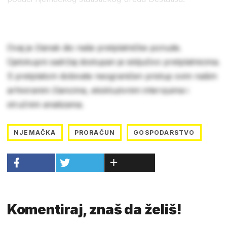
Ovaj je članak dio naše pretplatničke ponude.
Cjelokupni sadržaj dostupan je isključivo pretplatnicima.
S pretplatom dobivate neograničen pristup svim našim
arhiviranim člancima, ekskluzivnim intervjuima i
stručnim analizama.
NJEMAČKA
PRORAČUN
GOSPODARSTVO
Komentiraj, znaš da želiš!