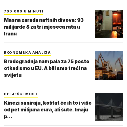
700.000 U MINUTI
Masna zarada naftnih divova: 93
milijarde $ za tri mjeseca rata u
Iranu
EKONOMSKA ANALIZA
Brodogradnja nam pala za 75 posto
otkad smo u EU. A bili smo treći na
svijetu
PELJEŠKI MOST
Kinezi saniraju, koštat će ih to i više
od pet milijuna eura, ali šute. Imaju
p…