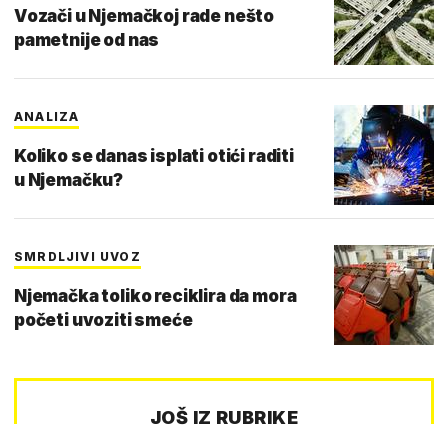
Vozači u Njemačkoj rade nešto
pametnije od nas
ANALIZA
Koliko se danas isplati otići raditi
u Njemačku?
SMRDLJIVI UVOZ
Njemačka toliko reciklira da mora
početi uvoziti smeće
JOŠ IZ RUBRIKE