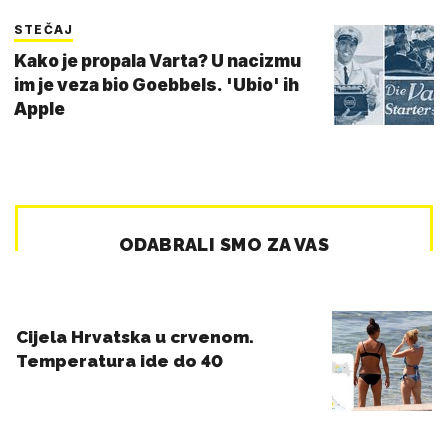
STEČAJ
Kako je propala Varta? U nacizmu
im je veza bio Goebbels. 'Ubio' ih
Apple