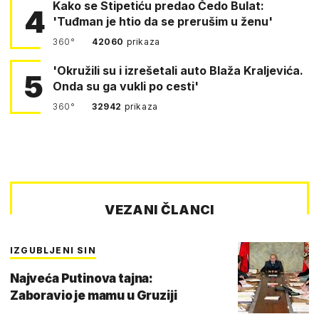
Kako se Stipetiću predao Čedo Bulat:
4
'Tuđman je htio da se prerušim u ženu'
360°
42060
prikaza
'Okružili su i izrešetali auto Blaža Kraljevića.
5
Onda su ga vukli po cesti'
360°
32942
prikaza
VEZANI ČLANCI
IZGUBLJENI SIN
Najveća Putinova tajna:
Zaboravio je mamu u Gruziji