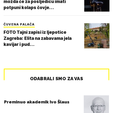
možda će za posljedicu imati
potpuni kolaps čovje…
ČUVENA PALAČA
FOTO Tajni zapisi iz ljepotice
Zagreba: Elita na zabavama jela
kavijar i pud…