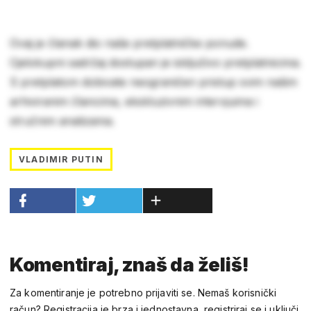
Ovaj je članak dio naše pretplatničke ponude.
Cjelokupni sadržaj dostupan je isključivo pretplatnicima.
S pretplatom dobivate neograničen pristup svim našim
arhiviranim člancima, ekskluzivnim intervjuima i
stručnim analizama.
VLADIMIR PUTIN
Komentiraj, znaš da želiš!
Za komentiranje je potrebno prijaviti se. Nemaš korisnički
račun? Registracija je brza i jednostavna, registriraj se i uključi