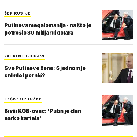
ŠEF RUSIJE
Putinova megalomanija - na što je
potrošio 30 milijardi dolara
FATALNE LJUBAVI
Sve Putinove žene: S jednom je
snimio i pornić?
TEŠKE OPTUŽBE
Bivši KGB-ovac: 'Putin je član
narko kartela'