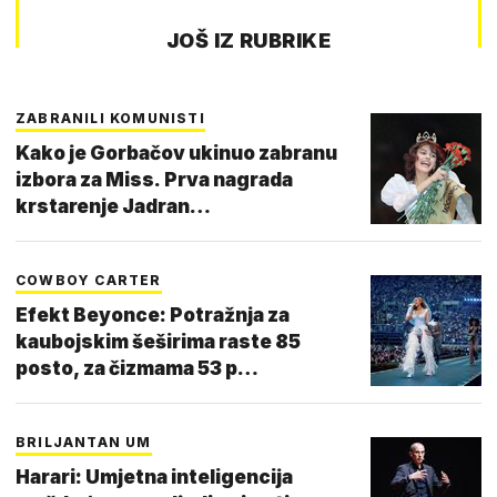
JOŠ IZ RUBRIKE
ZABRANILI KOMUNISTI
Kako je Gorbačov ukinuo zabranu
izbora za Miss. Prva nagrada
krstarenje Jadran…
COWBOY CARTER
Efekt Beyonce: Potražnja za
kaubojskim šeširima raste 85
posto, za čizmama 53 p…
BRILJANTAN UM
Harari: Umjetna inteligencija