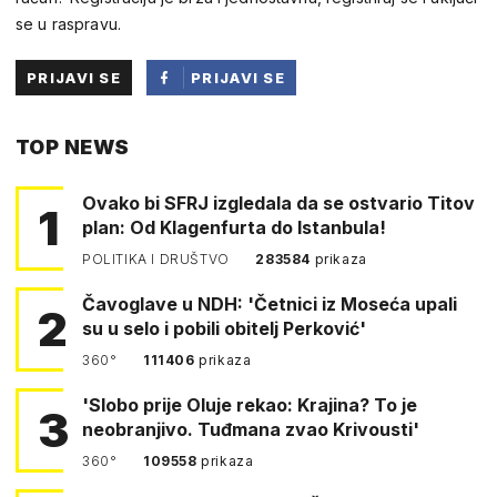
se u raspravu.
PRIJAVI SE
PRIJAVI SE
PUTEM
TOP NEWS
FACEBOOKA
Ovako bi SFRJ izgledala da se ostvario Titov
1
plan: Od Klagenfurta do Istanbula!
POLITIKA I DRUŠTVO
283584
prikaza
Čavoglave u NDH: 'Četnici iz Moseća upali
2
su u selo i pobili obitelj Perković'
360°
111406
prikaza
'Slobo prije Oluje rekao: Krajina? To je
3
neobranjivo. Tuđmana zvao Krivousti'
360°
109558
prikaza