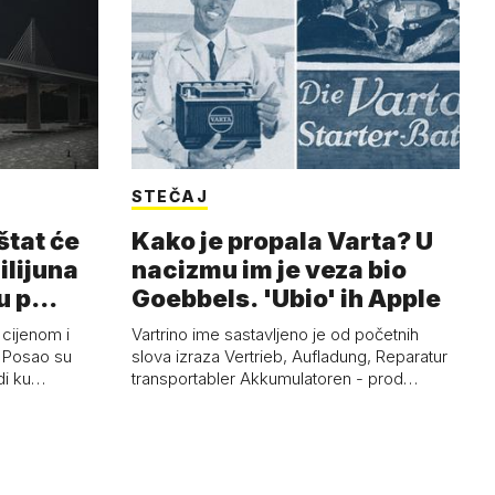
STEČAJ
štat će
Kako je propala Varta? U
milijuna
nacizmu im je veza bio
ju p…
Goebbels. 'Ubio' ih Apple
 cijenom i
Vartrino ime sastavljeno je od početnih
. Posao su
slova izraza Vertrieb, Aufladung, Reparatur
rdi ku…
transportabler Akkumulatoren - prod…