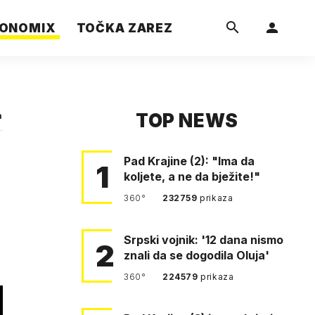
ONOMIX
TOČKA ZAREZ
TOP NEWS
a
Pad Krajine (2): "Ima da
1
koljete, a ne da bježite!"
360°
232759
prikaza
Srpski vojnik: '12 dana nismo
2
znali da se dogodila Oluja'
360°
224579
prikaza