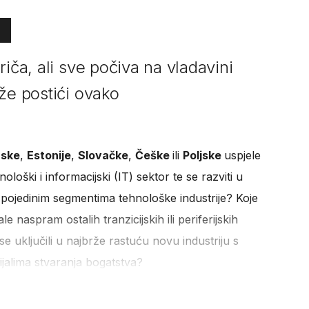
riča, ali sve počiva na vladavini
že postići ovako
rske
,
Estonije
,
Slovačke
,
Češke
ili
Poljske
uspjele
nološki i informacijski (IT) sektor te se razviti u
u pojedinim segmentima tehnološke industrije? Koje
e naspram ostalih tranzicijskih ili periferijskih
e uključili u najbrže rastuću novu industriju s
jalima stvaranja bogatstva?