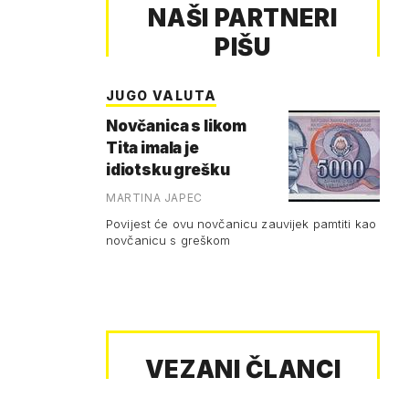
NAŠI PARTNERI
PIŠU
JUGO VALUTA
Novčanica s likom
Tita imala je
idiotsku grešku
MARTINA JAPEC
Povijest će ovu novčanicu zauvijek pamtiti kao
novčanicu s greškom
VEZANI ČLANCI