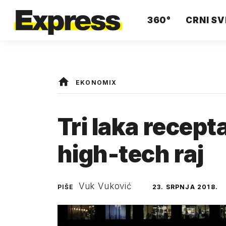
360°
CRNI SV
EKONOMIX
Tri laka recept
high-tech raj
Vuk Vuković
PIŠE
23. SRPNJA 2018.