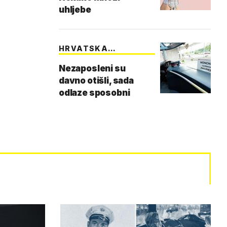
uhljebe
HRVATSKA
STVARNOST
Nezaposleni su
davno otišli, sada
odlaze sposobni