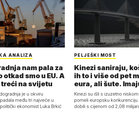
KA ANALIZA
PELJEŠKI MOST
adnja nam pala za
Kinezi saniraju, ko
o otkad smo u EU. A
ih to i više od pet 
 treći na svijetu
eura, ali šute. Ima
dogradnja je u okviru
Kinezi su išli s izuzetno niskom
spadala među tri najveće u
pomeli europsku konkurenciju
 politički ekonomist Luka Brkić
dobili s cijenom od 2,08 milija