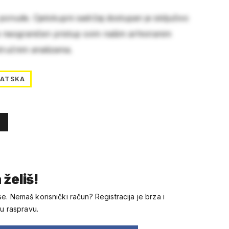
 ponude. Cjelokupni sadržaj dostupan je isključivo
e neograničen pristup svim našim arhiviranim
stručnim analizama.
VATSKA
 želiš!
se. Nemaš korisnički račun? Registracija je brza i
 u raspravu.