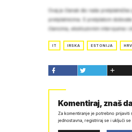
Ovaj je članak dio naše pretplatničke
pretplatnicima. S pretplatom dobivat
člancima, ekskluzivnim intervjuima i 
IT
IRSKA
ESTONIJA
HR
Komentiraj, znaš da
Za komentiranje je potrebno prijaviti 
jednostavna, registriraj se i uključi se