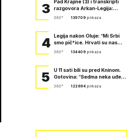
Pad Krajine (3) i transkripti
3
razgovora Arkan-Legija:
'Čujem, prelazite ustašam…
360°
139709
prikaza
Legija nakon Oluje: 'Mi Srbi
4
smo pič*ice. Hrvati su nas
pomeli!'
360°
134409
prikaza
U 11 sati bili su pred Kninom.
5
Gotovina: 'Sedma neka uđe,
4. gardijska neka g…
360°
122694
prikaza