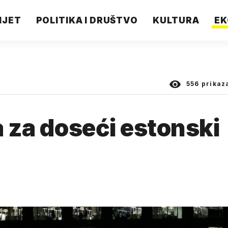
IJET
POLITIKA I DRUŠTVO
KULTURA
EK
556
prikaz
a za doseći estonski