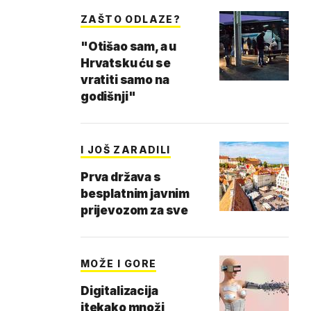
ZAŠTO ODLAZE?
"Otišao sam, a u
Hrvatsku ću se
vratiti samo na
godišnji"
I JOŠ ZARADILI
Prva država s
besplatnim javnim
prijevozom za sve
MOŽE I GORE
Digitalizacija
itekako množi