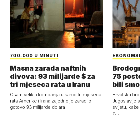
700.000 U MINUTI
EKONOMS
Masna zarada naftnih
Brodogr
divova: 93 milijarde $ za
75 post
tri mjeseca rata u Iranu
bili smo
Osam velikih kompanija u samo tri mjeseca
Hrvatska bro
rata Amerike i Irana zajedno je zaradilo
Jugoslavije 
gotovo 93 milijarde dolara
svijetu, kaže
z…