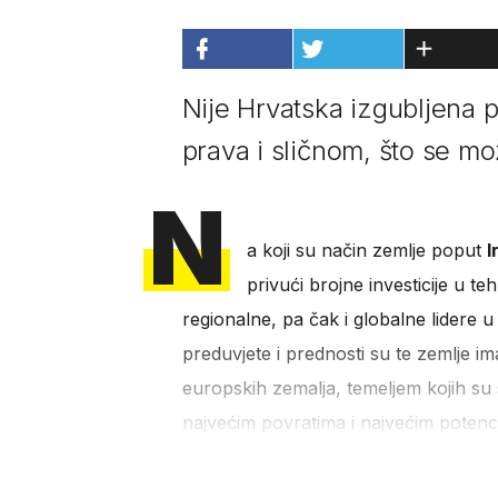
Nije Hrvatska izgubljena p
prava i sličnom, što se mo
N
a koji su način zemlje poput
I
privući brojne investicije u teh
regionalne, pa čak i globalne lidere 
preduvjete i prednosti su te zemlje imal
europskih zemalja, temeljem kojih su s
najvećim povratima i najvećim potenci