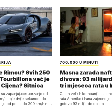
ERIJA
700.000 U MINUTI
e Rimcu? Svih 250
Masna zarada naft
Tourbillona već je
divova: 93 milijard
 Cijena? Sitnica
tri mjeseca rata u 
su zapanjujuće: ubrzanje od
Osam velikih kompanija u samo
m/h traje dvije sekunde, do
rata Amerike i Irana zajedno je 
nje od pet, a do 300 km/h m…
gotovo 93 milijarde dolara