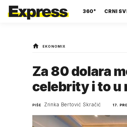
360°
CRNI SV
EKONOMIX
Za 80 dolara m
celebrity i to 
Zrinka Bertović Skračić
PIŠE
17. PR