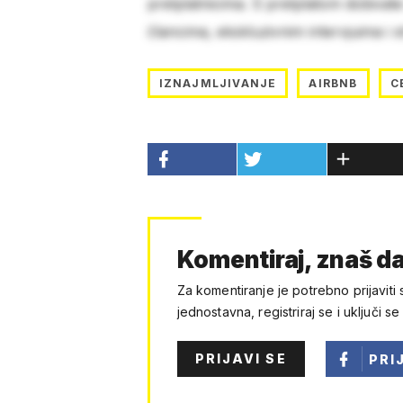
pretplatnicima. S pretplatom dobivat
člancima, ekskluzivnim intervjuima i 
IZNAJMLJIVANJE
AIRBNB
C
Komentiraj, znaš da
Za komentiranje je potrebno prijaviti 
jednostavna, registriraj se i uključi se
PRIJAVI SE
PRI