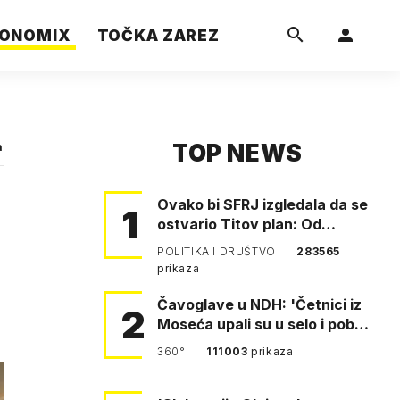
ONOMIX
TOČKA ZAREZ
TOP NEWS
a
Ovako bi SFRJ izgledala da se
1
ostvario Titov plan: Od
Klagenfurta do Istanbula!
POLITIKA I DRUŠTVO
283565
prikaza
Čavoglave u NDH: 'Četnici iz
2
Moseća upali su u selo i pobili
obitelj Perković'
360°
111003
prikaza