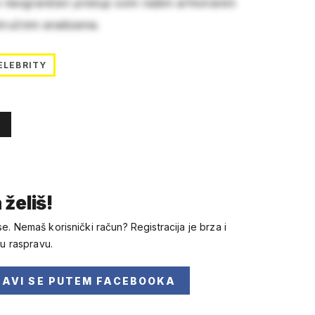
e neograničen pristup svim našim arhiviranim
stručnim analizama.
ELEBRITY
 želiš!
se. Nemaš korisnički račun? Registracija je brza i
 u raspravu.
JAVI SE
PUTEM FACEBOOKA