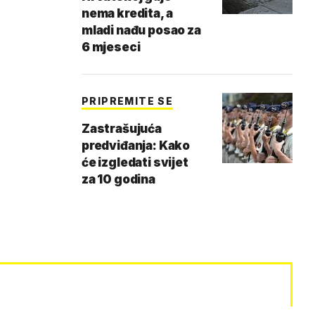
nema kredita, a
mladi nađu posao za
6 mjeseci
PRIPREMITE SE
Zastrašujuća
predviđanja: Kako
će izgledati svijet
za 10 godina