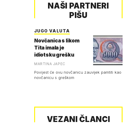
NAŠI PARTNERI
PIŠU
JUGO VALUTA
Novčanica s likom
Tita imala je
idiotsku grešku
MARTINA JAPEC
Povijest će ovu novčanicu zauvijek pamtiti kao
novčanicu s greškom
VEZANI ČLANCI