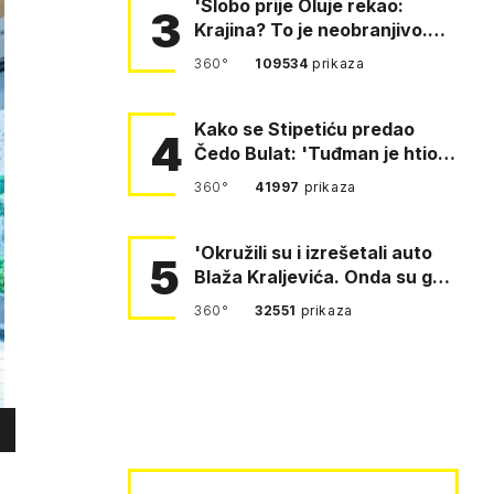
'Slobo prije Oluje rekao:
3
Krajina? To je neobranjivo.
Tuđmana zvao Krivousti'
360°
109534
prikaza
Kako se Stipetiću predao
4
Čedo Bulat: 'Tuđman je htio
da se prerušim u ženu'
360°
41997
prikaza
'Okružili su i izrešetali auto
5
Blaža Kraljevića. Onda su ga
vukli po cesti'
360°
32551
prikaza