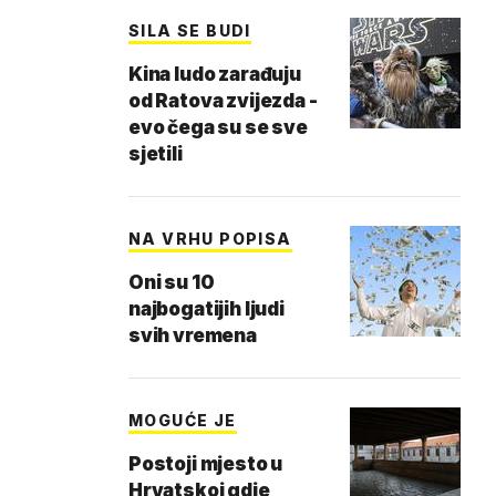
SILA SE BUDI
Kina ludo zarađuju
od Ratova zvijezda -
evo čega su se sve
sjetili
NA VRHU POPISA
Oni su 10
najbogatijih ljudi
svih vremena
MOGUĆE JE
Postoji mjesto u
Hrvatskoj gdje