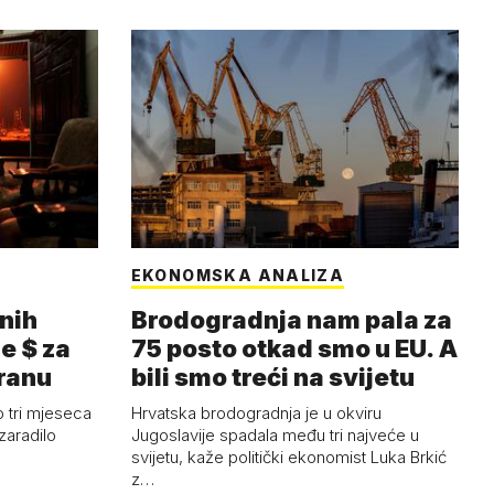
EKONOMSKA ANALIZA
nih
Brodogradnja nam pala za
e $ za
75 posto otkad smo u EU. A
Iranu
bili smo treći na svijetu
 tri mjeseca
Hrvatska brodogradnja je u okviru
zaradilo
Jugoslavije spadala među tri najveće u
svijetu, kaže politički ekonomist Luka Brkić
z…