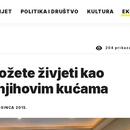
IJET
POLITIKA I DRUŠTVO
KULTURA
EK
204
prikaz
ožete živjeti kao
u njihovim kućama
OSINCA 2015.