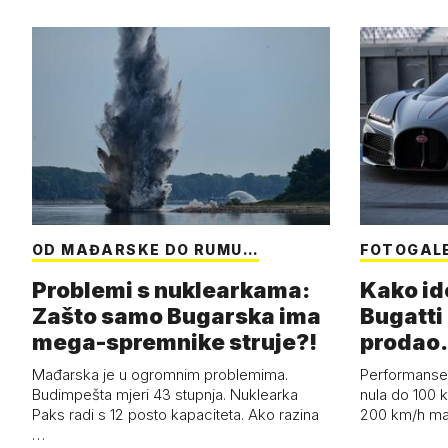
OD MAĐARSKE DO RUMU…
FOTOGAL
Problemi s nuklearkama:
Kako id
Zašto samo Bugarska ima
Bugatti 
mega-spremnike struje?!
prodao.
Mađarska je u ogromnim problemima.
Performanse 
Budimpešta mjeri 43 stupnja. Nuklearka
nula do 100 k
Paks radi s 12 posto kapaciteta. Ako razina
200 km/h ma
…