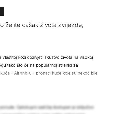
ako želite dašak života zvijezde,
a vlastitoj koži doživjeti iskustvo života na visokoj
ogu tako što će na popularnoj stranici za
 i kuća - Airbnb-u - pronaći kuće koje su nekoć bile
 ponude. Cjelokupni sadržaj dostupan je isključivo