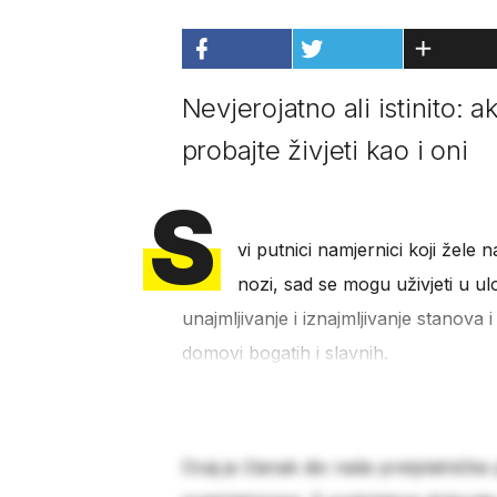
Nevjerojatno ali istinito: 
probajte živjeti kao i oni
S
vi putnici namjernici koji žele n
nozi, sad se mogu uživjeti u ul
unajmljivanje i iznajmljivanje stanova
domovi bogatih i slavnih.
Ovaj je članak dio naše pretplatničke