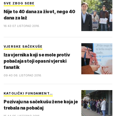
SVE ZBOG SEBE
Nije to 40 dana za život, nego 40
dana za laž
16:43 07. LISTOPAD 2016.
VJERSKE SAČEKUŠE
Iza vjernika koji se mole protiv
pobačaja stoji opasni vjerski
fanatik
09:40 06. LISTOPAD 2016.
KATOLIČKI FUNDAMENT…
Pozivaju na sačekušu žene koja je
trebala na pobačaj