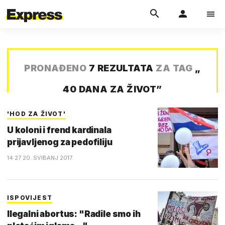
PRONAĐENO
7 REZULTATA
ZA TAG
„
40 DANA ZA ŽIVOT
”
'HOD ZA ŽIVOT'
U koloni i frend kardinala
prijavljenog za pedofiliju
14:27 20. SVIBANJ 2017.
ISPOVIJEST
Ilegalni abortus: "Radile smo ih