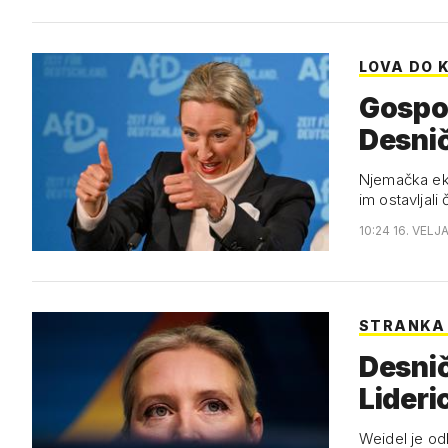
LOVA DO 
Gospo
Desnič
Njemačka eks
im ostavljali
10:24 16. VELJ
STRANKA 
Desnič
Lideri
Weidel je od