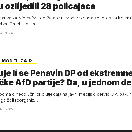
 ozlijedili 28 policajaca
rnativa za Njemačku održala je tijekom vikenda kongres na kojem s
va. Ometali su ih li…
NJ 2024.
 MODEL ZA P…
uje li se Penavin DP od ekstremn
čke AfD partije? Da, u jednom d
pomalo neodlučni oko utjecaja na javni medijski servis. DP, pak, 
 ga želi reorganiz…
ANJ 2024.