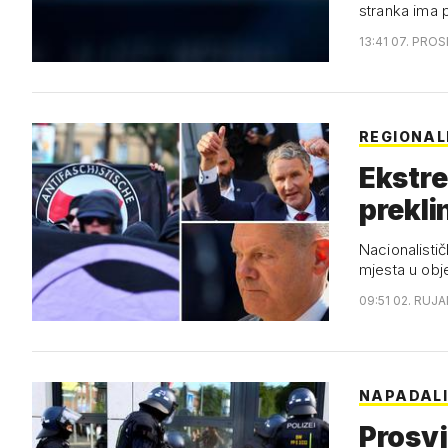
stranka ima 
13:41 07. PROS
REGIONALN
Ekstre
prekli
Nacionalistič
mjesta u obj
09:51 02. RUJA
NAPADALI
Prosvj