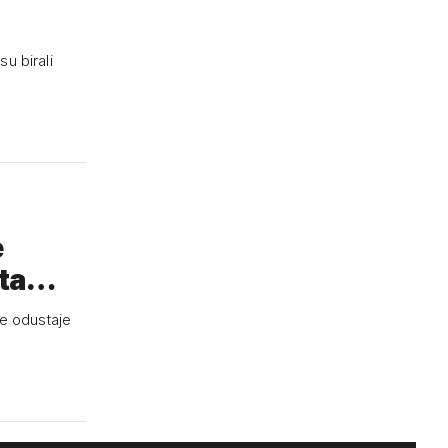
u birali
e
eta…
ne odustaje