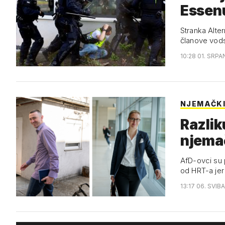
Essenu
Stranka Alte
članove vodst
10:28 01. SRPA
NJEMAČKI
Razlik
njema
AfD-ovci su 
od HRT-a jer
13:17 06. SVIB