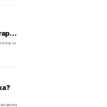
čarap…
ra koji su
rka?
 da njezina