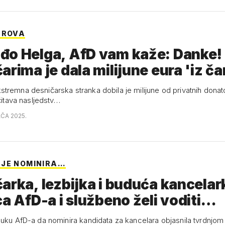
KROVA
đo Helga, AfD vam kaže: Danke!
arima je dala milijune eura 'iz 
tremna desničarska stranka dobila je milijune od privatnih donato
 čitava nasljedstv…
AČA 2025.
JE NOMINIRA…
arka, lezbijka i buduća kancela
ca AfD-a i službeno želi voditi…
luku AfD-a da nominira kandidata za kancelara objasnila tvrdnjom