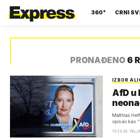
360°
CRNI SV
PRONAĐENO
6 
IZBOR ALI
AfD u 
neonac
Matthias Helf
opisao kao "p
13:23 26. VELJ