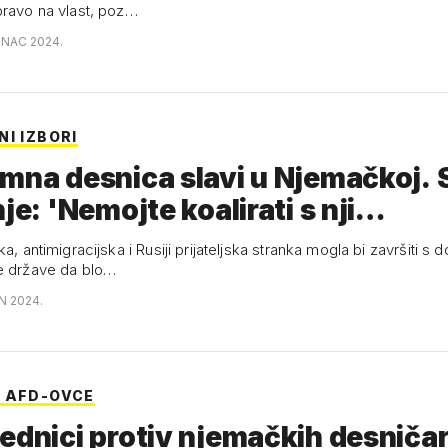
pravo na vlast, poz…
INAC 2024.
I IZBORI
mna desnica slavi u Njemačkoj. 
nje: 'Nemojte koalirati s nji…
ka, antimigracijska i Rusiji prijateljska stranka mogla bi završiti s 
e države da blo…
N 2024.
 AFD-OVCE
ednici protiv njemačkih desničar