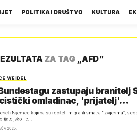
IJET
POLITIKA I DRUŠTVO
KULTURA
EK
REZULTATA
ZA TAG
„
AFD
”
CE WEIDEL
Bundestagu zastupaju branitelj 
istički omladinac, 'prijatelj'…
erich Nijemce kojima su roditelji migranti smatra "zvijerima", se
rijateljsko lic…
AČA 2025.