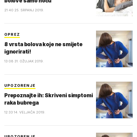
bolove samo noću
21:40 25. SRPANJ 2019.
OPREZ
8 vrsta bolova koje ne smijete
ignorirati!
13:08 31. OŽUJAK 2019.
UPOZORENJE
Prepoznajte ih: Skriveni simptomi
raka bubrega
12:33 14. VELJAČA 2019.
UPOZORENJE