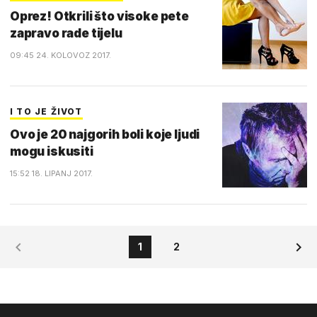
Oprez! Otkrili što visoke pete
zapravo rade tijelu
09:45 24. KOLOVOZ 2017.
I TO JE ŽIVOT
Ovo je 20 najgorih boli koje ljudi
mogu iskusiti
15:52 18. LIPANJ 2017.
1
2