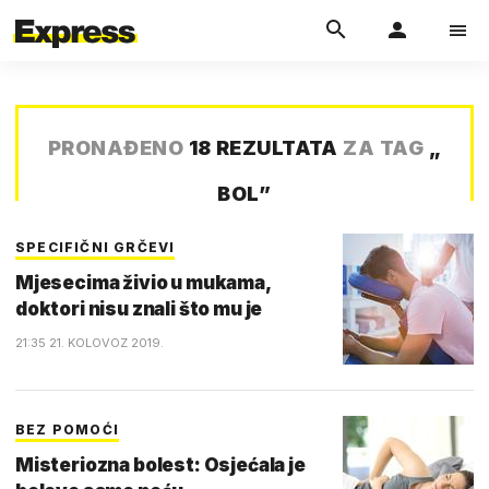
PRONAĐENO
18 REZULTATA
ZA TAG
„
BOL
”
SPECIFIČNI GRČEVI
Mjesecima živio u mukama,
doktori nisu znali što mu je
21:35 21. KOLOVOZ 2019.
BEZ POMOĆI
Misteriozna bolest: Osjećala je