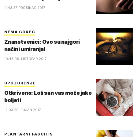
11:43 27. PROSINAC 2017.
NEMA GOREG
Znanstvenici: Ovo su najgori
načini umiranja!
10:45 09. LISTOPAD 2017.
UPOZORENJE
Otkriveno: Loš san vas može jako
boljeti
12:03 20. RUJAN 2017.
PLANTARNI FASCITIS