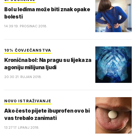
Bol u leđima može biti znak opake
bolesti
14:39 19. PROSINAC 2018.
10% ČOVJEČANSTVA
Kronična bol: Na pragu su lijeka za
agoniju milijuna ljudi
20:30 21. RUJAN 2018.
NOVO ISTRAŽIVANJE
Ako često pijete ibuprofen ovo bi
vas trebalo zanimati
13:27 17. LIPANJ 2018.