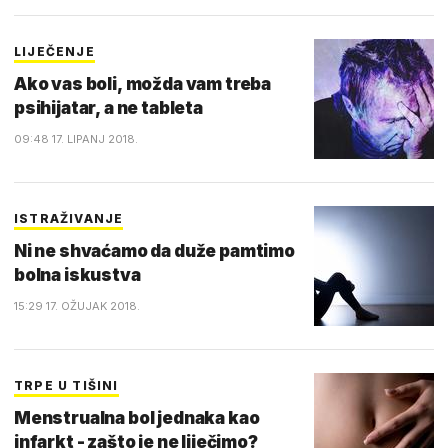
LIJEČENJE
Ako vas boli, možda vam treba
psihijatar, a ne tableta
09:48 17. LIPANJ 2018.
ISTRAŽIVANJE
Ni ne shvaćamo da duže pamtimo
bolna iskustva
15:29 17. OŽUJAK 2018.
TRPE U TIŠINI
Menstrualna bol jednaka kao
infarkt - zašto je ne liječimo?