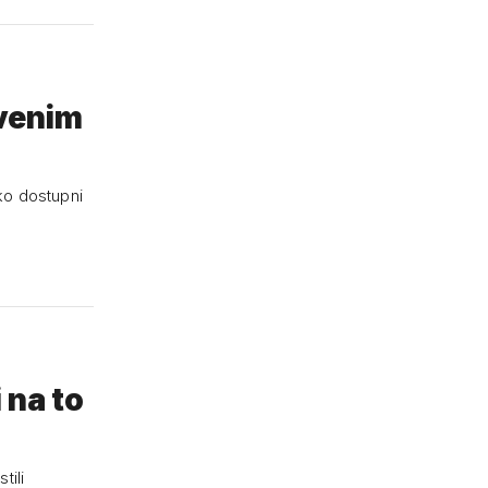
tvenim
ko dostupni
 na to
tili