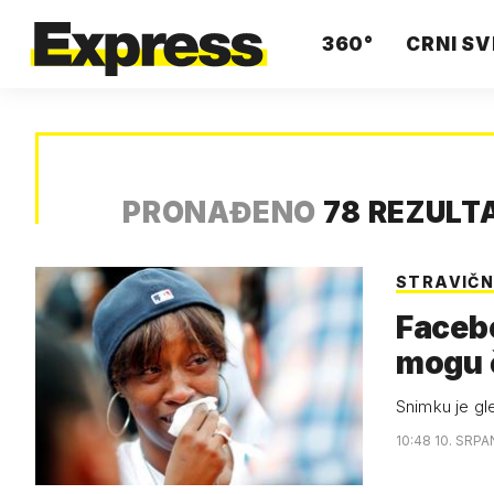
360°
CRNI SV
PRONAĐENO
78 REZULT
STRAVIČN
Facebo
mogu č
Snimku je gle
10:48 10. SRPA