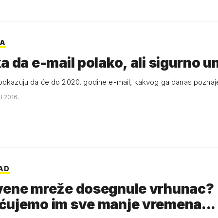
BA
a da e-mail polako, ali sigurno u
pokazuju da će do 2020. godine e-mail, kakvog ga danas poznaj
J 2016.
PAD
vene mreže dosegnule vrhunac?
ćujemo im sve manje vremena...