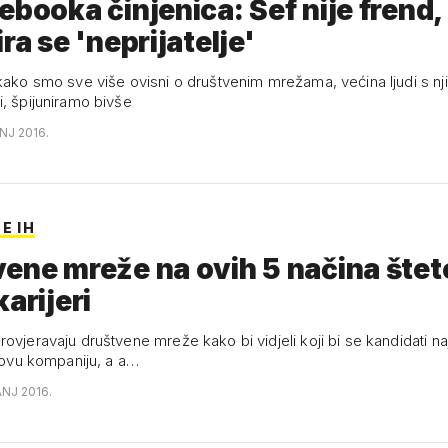
ebooka činjenica: Šef nije frend,
ira se 'neprijatelje'
ruštvenim mrežama, većina ljudi s njih su nam
i, špijuniramo bivše
ANJ 2016.
E IH
ene mreže na ovih 5 načina štet
karijeri
ovjeravaju društvene mreže kako bi vidjeli koji bi se kandidati na
ihovu kompaniju, a a…
ANJ 2016.