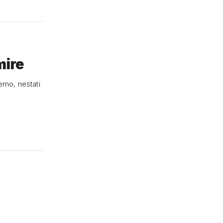
mire
emo, nestati