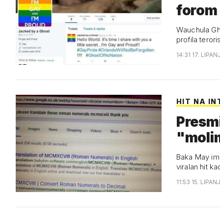
forom
Wauchula Gho
profila terori
14:31 17. LIPAN
HIT NA I
Presmi
"molim
Baka May ima 
viralan hit k
11:53 15. LIPAN