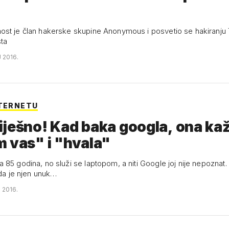
st je član hakerske skupine Anonymous i posvetio se hakiranju 
sta
J 2016.
NTERNETU
ješno! Kad baka googla, ona ka
 vas" i "hvala"
85 godina, no služi se laptopom, a niti Google joj nije nepoznat. 
ada je njen unuk…
J 2016.