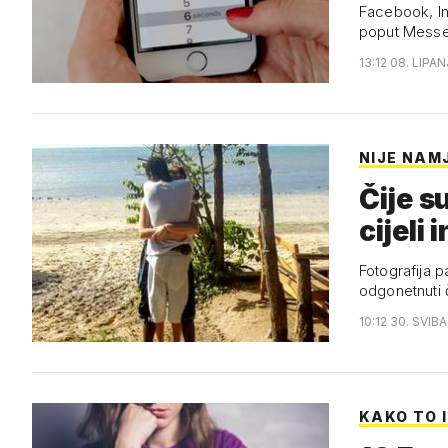
Facebook, In
poput Messe
13:12 08. LIPAN
NIJE NAM
Čije s
cijeli 
Fotografija p
odgonetnuti č
10:12 30. SVIB
KAKO TO 