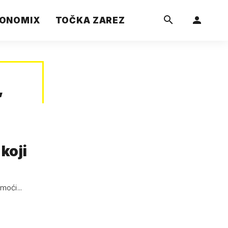
ONOMIX
TOČKA ZAREZ
”
koji
moći...