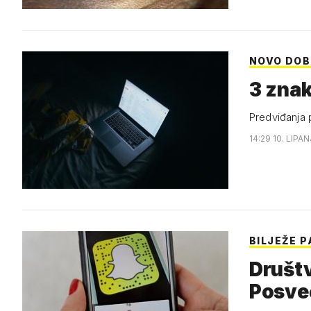
NOVO DO
3 znak
Predviđanja 
14:29 10. LIPAN
BILJEŽE 
Društ
Posve