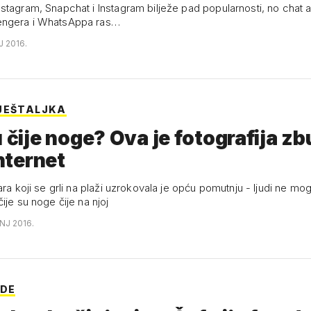
stagram, Snapchat i Instagram bilježe pad popularnosti, no chat a
ngera i WhatsAppa ras…
J 2016.
JEŠTALJKA
u čije noge? Ova je fotografija zb
internet
ara koji se grli na plaži uzrokovala je opću pomutnju - ljudi ne mo
ije su noge čije na njoj
ANJ 2016.
IDE