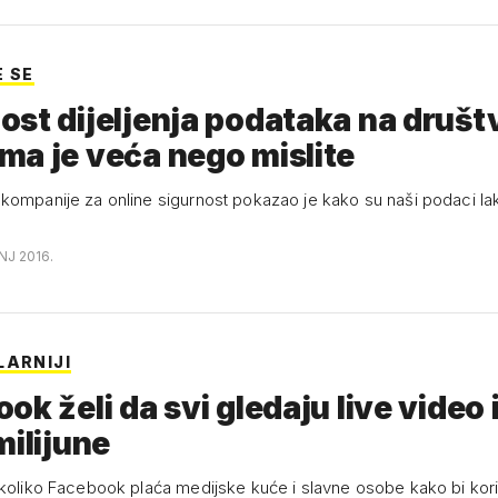
E SE
st dijeljenja podataka na druš
a je veća nego mislite
kompanije za online sigurnost pokazao je kako su naši podaci la
NJ 2016.
LARNIJI
ok želi da svi gledaju live video i
milijune
 koliko Facebook plaća medijske kuće i slavne osobe kako bi koris