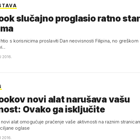
STAVA
ok slučajno proglasio ratno sta
nima
tio s korisnicima proslaviti Dan neovisnosti Filipina, no greškom 
i...
J 2016.
S
ookov novi alat narušava vašu
nost: Ovako ga isključite
ovi alat omogućuje praćenje vaše aktivnosti na raznim stranica
 ciljane oglase
J 2016.