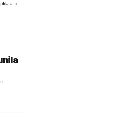
plikacije
unila
gu