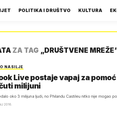
IJET
POLITIKA I DRUŠTVO
KULTURA
EK
ATA
ZA TAG
„
DRUŠTVENE MREŽE
O NASILJE
ok Live postaje vapaj za pomoć 
uti milijuni
dalo oko 3 milijuna ljudi, no Philandu Castileu nitko nije mogao po
NJ 2016.