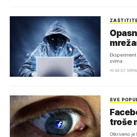
ZAŠTITIT
Opasno
mrežam
Eksperiment 
svima
10:49 07. SRPA
SVE POPU
Facebo
troše 
Otkriveno je