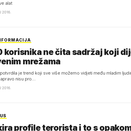
e alat
J 2016.
INFORMACIJA
0 korisnika ne čita sadržaj koji di
venim mrežama
potvrdila je trend koji sve više možemo vidjeti među mladim ljudi
 zapravo nisu pro…
J 2016.
US
ira profile terorista i to s opako