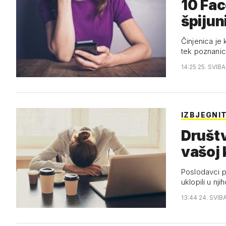
10 Fac
špijun
Činjenica je kako smo sve više ovisni o d
tek poznanic
14:25 25. SVIB
IZBJEGNIT
Društv
vašoj 
Poslodavci pr
uklopili u nj
13:44 24. SVIB