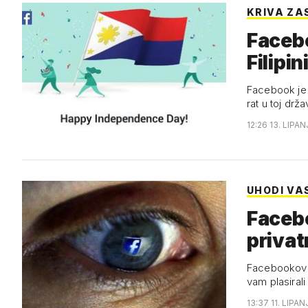
KRIVA ZA
Facebo
Filipi
Facebook je h
rat u toj držav
12:26 13. LIPAN
UHODI VA
Faceb
privat
Facebookov n
vam plasirali
13:37 11. LIPAN