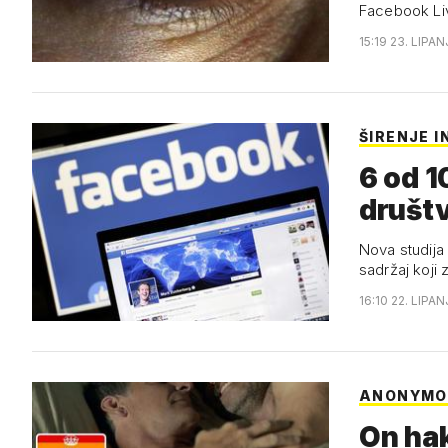
Facebook Liv
15:19 23. LIPAN
ŠIRENJE 
6 od 1
društ
Nova studija 
sadržaj koji
16:10 22. LIPAN
ANONYMO
On hak