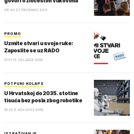
govori o zločestim vukovima
08:40 07. PROSINAC 2021.
PROMO
Uzmite stvari u svoje ruke:
Zaposlite se uz RADO
13:57 13. VELJAČA 2019.
POTPUNI KOLAPS
U Hrvatskoj do 2035. stotine
tisuća bez posla zbog robotike
18:22 11. KOLOVOZ 2018.
ISTRAŽIVANJE