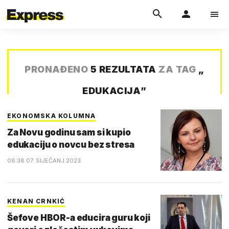
PRONAĐENO
5 REZULTATA
ZA TAG
„
EDUKACIJA
”
EKONOMSKA KOLUMNA
Za Novu godinu sam si kupio
edukaciju o novcu bez stresa
08:38 07. SIJEČANJ 2023.
KENAN CRNKIĆ
Šefove HBOR-a educira guru koji