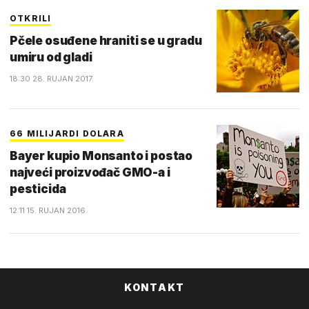
OTKRILI
Pčele osuđene hraniti se u gradu
umiru od gladi
18:30 28. RUJAN 2017.
66 MILIJARDI DOLARA
Bayer kupio Monsanto i postao
najveći proizvođač GMO-a i
pesticida
12:11 15. RUJAN 2016.
KONTAKT