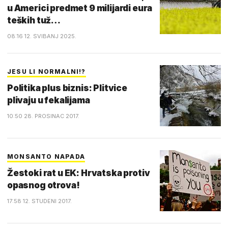
u Americi predmet 9 milijardi eura
teških tuž…
08:16 12. SVIBANJ 2025.
JESU LI NORMALNI!?
Politika plus biznis: Plitvice
plivaju u fekalijama
10:50 28. PROSINAC 2017.
MONSANTO NAPADA
Žestoki rat u EK: Hrvatska protiv
opasnog otrova!
17:58 12. STUDENI 2017.