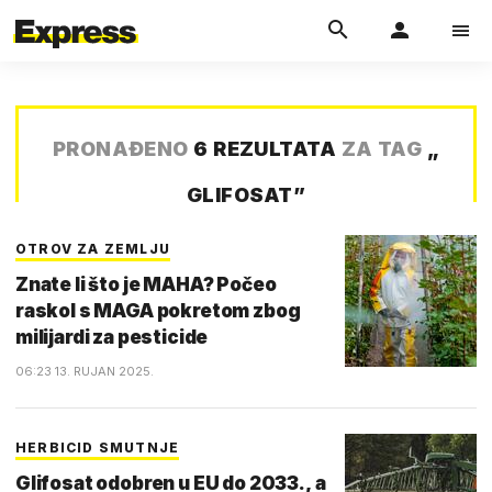
PRONAĐENO
6 REZULTATA
ZA TAG
„
GLIFOSAT
”
OTROV ZA ZEMLJU
Znate li što je MAHA? Počeo
raskol s MAGA pokretom zbog
milijardi za pesticide
06:23 13. RUJAN 2025.
HERBICID SMUTNJE
Glifosat odobren u EU do 2033., a