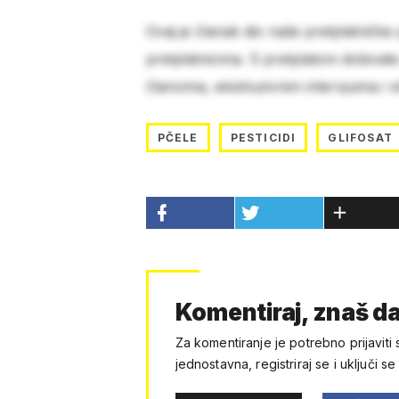
Ovaj je članak dio naše pretplatničke
pretplatnicima. S pretplatom dobivat
člancima, ekskluzivnim intervjuima i 
PČELE
PESTICIDI
GLIFOSAT
Komentiraj, znaš da
Za komentiranje je potrebno prijaviti 
jednostavna, registriraj se i uključi se