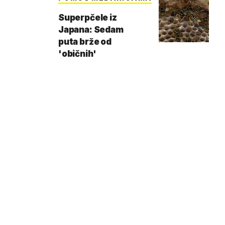
Superpčele iz
Japana: Sedam
puta brže od
'običnih'