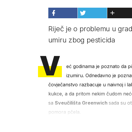
Riječ je o problemu u gra
umiru zbog pesticida
V
eć godinama je poznato da pče
izumiru. Odnedavno je poznato
čovječanstvo razbacuje u naivnoj i la
kukce, a da pritom nekim čudom neće t
sa
Sveučilišta Greenwich
sada su ot
pomora pčela.