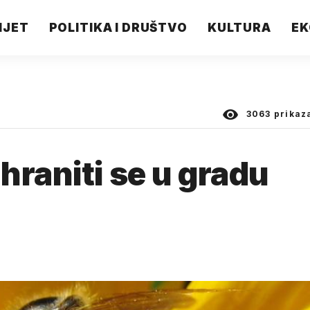
IJET
POLITIKA I DRUŠTVO
KULTURA
EK
3063
prikaz
hraniti se u gradu
.