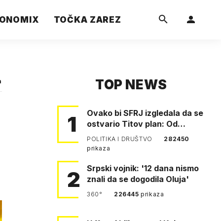
ONOMIX
TOČKA ZAREZ
TOP NEWS
a
Ovako bi SFRJ izgledala da se
1
ostvario Titov plan: Od
Klagenfurta do Istanbula!
POLITIKA I DRUŠTVO
282450
prikaza
Srpski vojnik: '12 dana nismo
2
znali da se dogodila Oluja'
360°
226445
prikaza