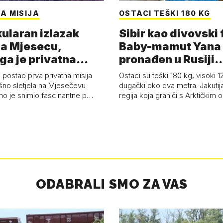
A MISIJA
OSTACI TEŠKI 180 KG
ularan izlazak
Sibir kao divovski 
a Mjesecu,
Baby-mamut Yana
ga je privatna
pronađen u Rusiji
a - 'Pla…
najsačuvaniji je…
 postao prva privatna misija
Ostaci su teški 180 kg, visoki 1
ešno sletjela na Mjesečevu
dugački oko dva metra. Jakutija
mo je snimio fascinantne p…
regija koja graniči s Arktičkim