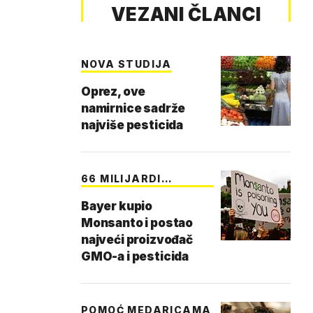
VEZANI ČLANCI
NOVA STUDIJA
Oprez, ove
namirnice sadrže
najviše pesticida
66 MILIJARDI
DOLARA
Bayer kupio
Monsanto i postao
najveći proizvođač
GMO-a i pesticida
POMOĆ MEDARICAMA