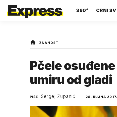
360°
CRNI SV
ZNANOST
Pčele osuđene 
umiru od gladi
Sergej Županić
PIŠE
28. RUJNA 2017