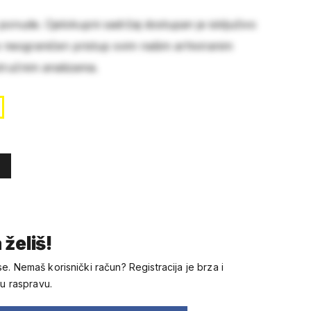
 ponude. Cjelokupni sadržaj dostupan je isključivo
e neograničen pristup svim našim arhiviranim
stručnim analizama.
 želiš!
se. Nemaš korisnički račun? Registracija je brza i
 u raspravu.