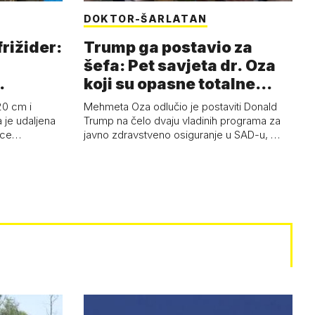
DOKTOR-ŠARLATAN
frižider:
Trump ga postavio za
šefa: Pet savjeta dr. Oza
koji su opasne totalne
budalašti…
20 cm i
Mehmeta Oza odlučio je postaviti Donald
 je udaljena
Trump na čelo dvaju vladinih programa za
 oce…
javno zdravstveno osiguranje u SAD-u, …