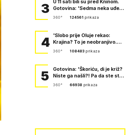
U 11 sati bili su pred Kninom.
3
Gotovina: 'Sedma neka uđe,
4. gardijska neka g…
360°
124561
prikaza
'Slobo prije Oluje rekao:
4
Krajina? To je neobranjivo.
Tuđmana zvao Krivousti'
360°
108483
prikaza
Gotovina: 'Škoriću, di je križ?
5
Niste ga našli?! Pa da ste stali
i pitali fratr…
360°
66938
prikaza