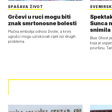
SPAŠAVA ŽIVOT
SVEMIRSK
Grčevi u ruci mogu biti
Spektak
znak smrtonosne bolesti
Sunca n
snimila 
Plućna embolija odnosi živote, a krvni
letjelic
ugrušci mogu uzrokovati cijeli niz drugih
Blue Ghost je
problema
koja je uspj
površinu. Ta