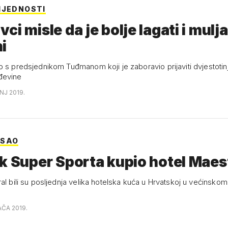
IJEDNOSTI
ci misle da je bolje lagati i mulja
i
o s predsjednikom Tuđmanom koji je zaboravio prijaviti dvjestotin
đevine
ANJ 2019.
OSAO
k Super Sporta kupio hotel Maes
ral bili su posljednja velika hotelska kuća u Hrvatskoj u većinsk
AČA 2019.