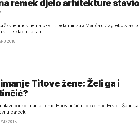
na remek djelo arhitekture stavi
r
 državne imovine na okvir ureda ministra Marića u Zagrebu stavilo
nisu u skladu sa stru…
ANJ 2018.
 imanje Titove žene: Želi ga i
tinčić?
nalazi pored imanja Tome Horvatinčića i pokojnog Hrvoja Šarinića 
evnu parcelu
OPAD 2017.