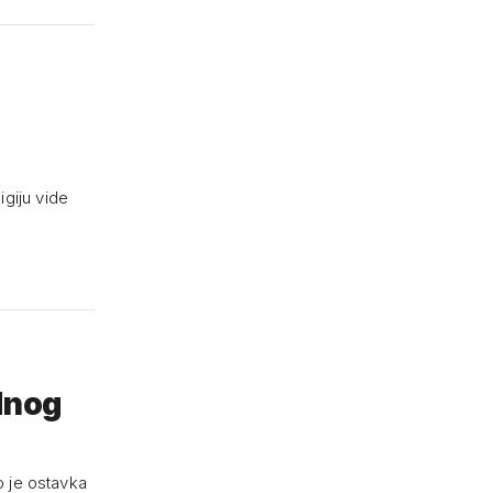
igiju vide
ednog
o je ostavka