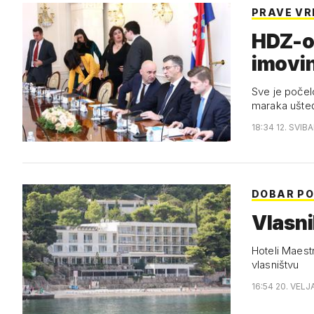
PRAVE VR
HDZ-ov
imovin
Sve je počel
maraka ušte
18:34 12. SVIB
DOBAR P
Vlasni
Hoteli Maest
vlasništvu
16:54 20. VELJ