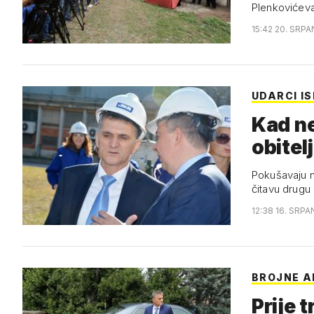
Plenkovićeva
15:42 20. SRPA
UDARCI I
Kad ne
obitelj
Pokušavaju n
čitavu drugu 
12:38 16. SRPA
BROJNE A
Prije t