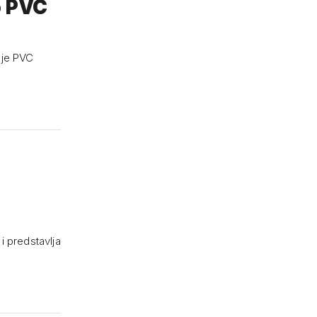
o PVC
 je PVC
i predstavlja