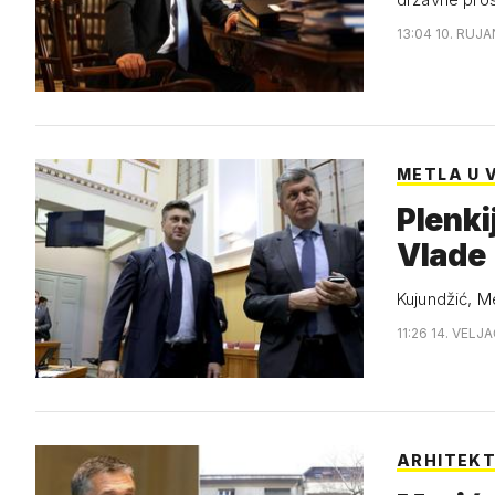
13:04 10. RUJA
METLA U 
Plenkij
Vlade
Kujundžić, Me
11:26 14. VELJ
ARHITEKT