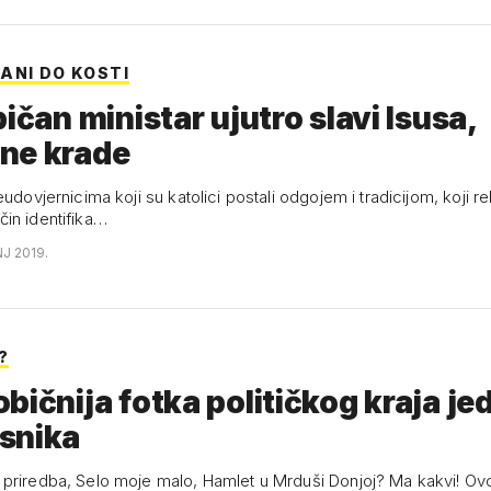
ANI DO KOSTI
pičan ministar ujutro slavi Isusa,
ne krade
eudovjernicima koji su katolici postali odgojem i tradicijom, koji rel
in identifika…
NJ 2019.
?
bičnija fotka političkog kraja j
snika
priredba, Selo moje malo, Hamlet u Mrduši Donjoj? Ma kakvi! Ov