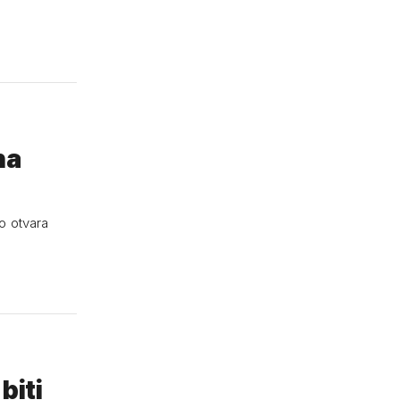
na
o otvara
biti