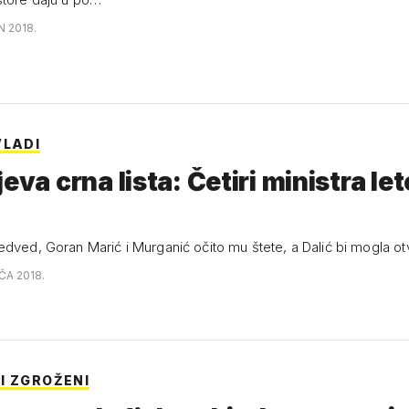
N 2018.
VLADI
eva crna lista: Četiri ministra let
dved, Goran Marić i Murganić očito mu štete, a Dalić bi mogla otvo
AČA 2018.
I ZGROŽENI