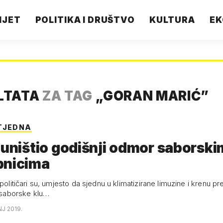
IJET
POLITIKA I DRUŠTVO
KULTURA
EK
LTATA
ZA TAG
„
GORAN MARIĆ
”
TJEDNA
 uništio godišnji odmor saborski
pnicima
 političari su, umjesto da sjednu u klimatizirane limuzine i krenu 
i saborske klu…
NJ 2019.