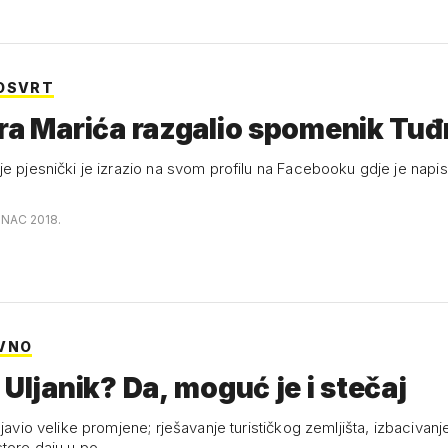
OSVRT
tra Marića razgalio spomenik Tu
je pjesnički je izrazio na svom profilu na Facebooku gdje je napi
INAC 2018.
VNO
 Uljanik? Da, moguć je i stečaj
ajavio velike promjene; rješavanje turističkog zemljišta, izbacivanje
tore daju u po…