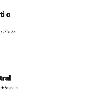
ti o
jak tisuća
tral
om državnom