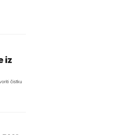
e iz
riti čistku