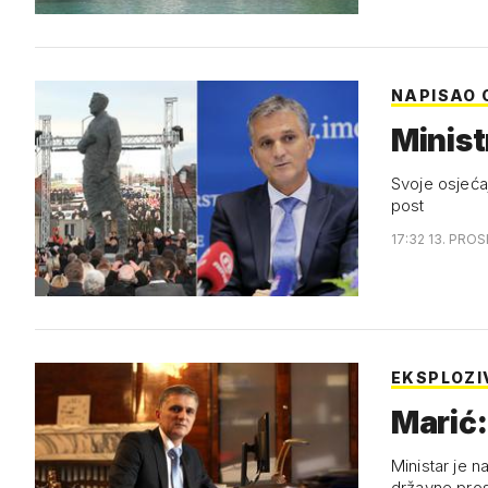
NAPISAO 
Minis
Svoje osjeća
post
17:32 13. PROS
EKSPLOZI
Marić:
Ministar je n
državne pros