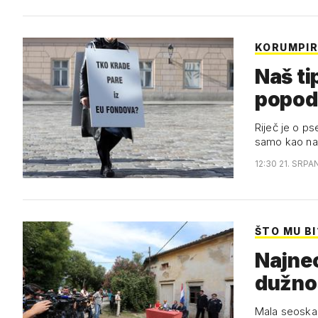
KORUMPIR
Naš ti
popod
Riječ je o ps
samo kao nač
12:30 21. SRPA
ŠTO MU BI
Najneo
dužno
Mala seoska 