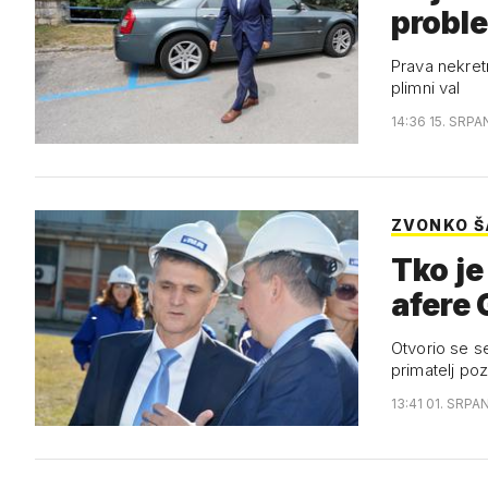
probl
Prava nekret
plimni val
14:36 15. SRPA
ZVONKO Š
Tko je
afere 
Otvorio se set
primatelj po
13:41 01. SRPA