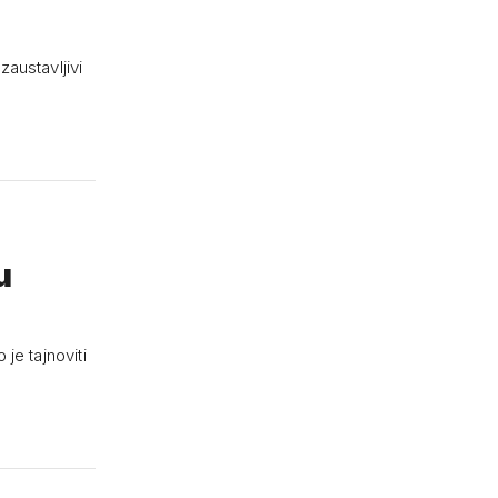
austavljivi
u
 je tajnoviti