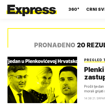
360°
CRNI SV
PRONAĐENO
20 REZU
PREGLED 
Plenki
zastu
Prošli tjedan
morali grijat
14:38 21. SRPA