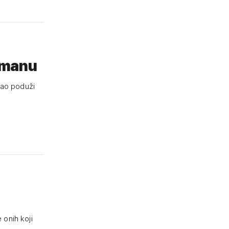
đmanu
sao poduži
 onih koji