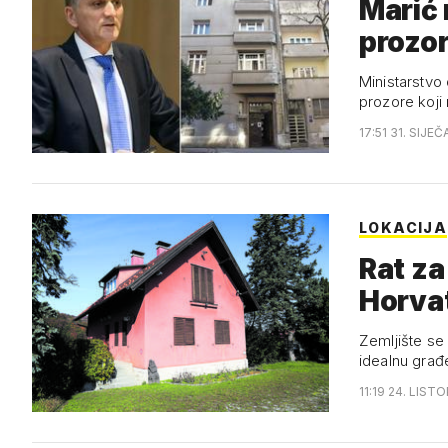
Marić 
prozo
Ministarstvo
prozore koji 
17:51 31. SIJEČ
LOKACIJA
Rat za
Horva
Zemljište se 
idealnu građ
11:19 24. LIST