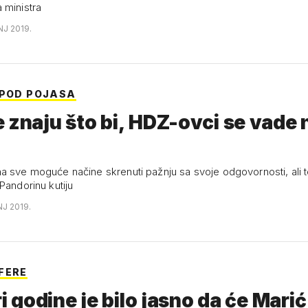
 ministra
NJ 2019.
SPOD POJASA
 znaju što bi, HDZ-ovci se vade 
a sve moguće načine skrenuti pažnju sa svoje odgovornosti, ali t
Pandorinu kutiju
NJ 2019.
FERE
ri godine je bilo jasno da će Marić 