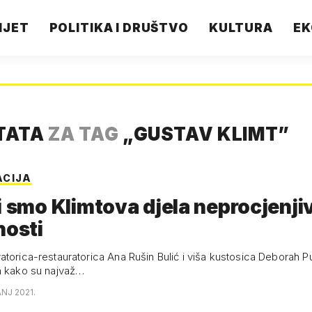
IJET
POLITIKA I DRUŠTVO
KULTURA
EK
TATA
ZA TAG
„
GUSTAV KLIMT
”
ACIJA
mo Klimtova djela neprocjenjive
nosti
atorica-restauratorica Ana Rušin Bulić i viša kustosica Deborah Pu
m kako su najvaž…
ANJ 2021.