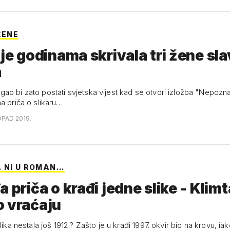
ŽENE
 je godinama skrivala tri žene sl
a
o bi zato postati svjetska vijest kad se otvori izložba "Nepoznati
a priča o slikaru…
OPAD 2019.
 NI U ROMAN…
a priča o krađi jedne slike - Klimt
o vraćaju
slika nestala još 1912.? Zašto je u krađi 1997. okvir bio na krovu, ia