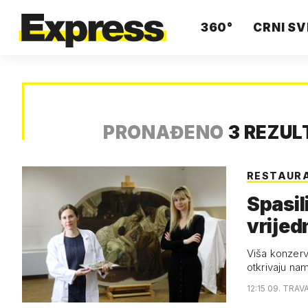
360°
CRNI SV
PRONAĐENO
3 REZUL
RESTAUR
Spasili s
vrijed
Viša konzerv
otkrivaju na
12:15 09. TRAV