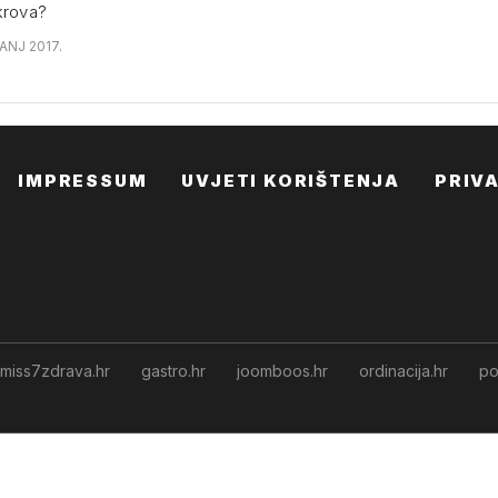
 krova?
ČANJ 2017.
IMPRESSUM
UVJETI KORIŠTENJA
PRIV
miss7zdrava.hr
gastro.hr
joomboos.hr
ordinacija.hr
po