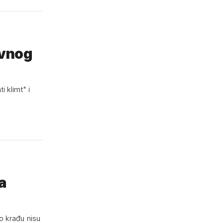
avnog
 klimt" i
a
ko krađu nisu