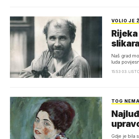
VOLIO JE 
Rijeka
slikar
Naš grad moga
luda povijesn
15:53 03. LIST
TOG NEMA
Najluđ
uprav
Gdje je bila 