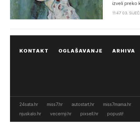
izveli preko
11:47 03. SIJE
KONTAKT
OGLAŠAVANJE
ARHIVA
24sata.hr
miss7.hr
autostart.hr
miss7mama.hr
njuskalo.hr
vecernji.hr
pixsell.hr
popusti!