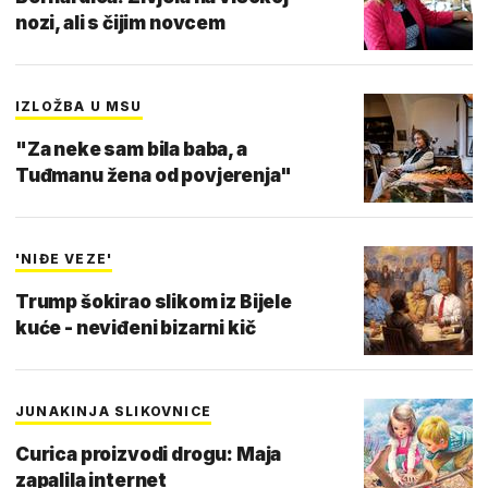
nozi, ali s čijim novcem
IZLOŽBA U MSU
"Za neke sam bila baba, a
Tuđmanu žena od povjerenja"
'NIĐE VEZE'
Trump šokirao slikom iz Bijele
kuće - neviđeni bizarni kič
JUNAKINJA SLIKOVNICE
Curica proizvodi drogu: Maja
zapalila internet