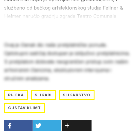
službeno od bečkog arhitektonskog studija Fellner &
Helmer naručio gradnju zgrade Teatro Comunale.
Ovaj je članak dio naše pretplatničke ponude.
Cjelokupni sadržaj dostupan je isključivo pretplatnicima.
S pretplatom dobivate neograničen pristup svim našim
arhiviranim člancima, ekskluzivnim intervjuima i
stručnim analizama.
RIJEKA
SLIKARI
SLIKARSTVO
GUSTAV KLIMT