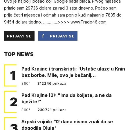
Ovo je najbolji posao koji Google sada plaća. Prvog mjeseca
primio sam 29736 dolara za rad 3 sata dnevno. Počeo sam
prije četiri mjeseca i odmah sam ponio kući najmanje 7835 do
9454 dolara tjedno. .................>>>> www.Trade46.com
PRIJAVI SE
PRIJAVI SE
PUTEM
TOP NEWS
FACEBOOKA
Pad Krajine i transkripti: 'Ustaše ulaze u Knin
1
bez borbe. Mile, ovo je bežanij…
360°
312246
prikaza
Pad Krajine (2): "Ima da koljete, a ne da
2
bježite!"
360°
230721
prikaza
Srpski vojnik: '12 dana nismo znali da se
3
dogodila Oluja'