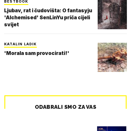
BESTBOOK
Ljubav, rat i čudovišta: O fantasyju
'Alchemised' SenLinYu priča cijeli
svijet
KATALIN LADIK
'Morala sam provocirati!'