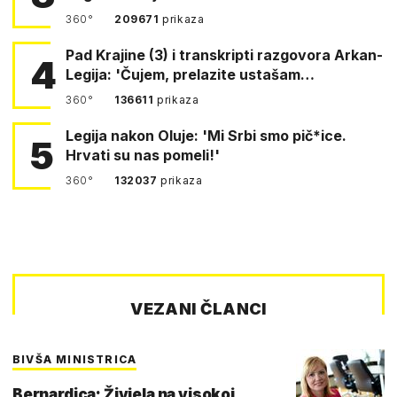
360°
209671
prikaza
Pad Krajine (3) i transkripti razgovora Arkan-
4
Legija: 'Čujem, prelazite ustašam…
360°
136611
prikaza
Legija nakon Oluje: 'Mi Srbi smo pič*ice.
5
Hrvati su nas pomeli!'
360°
132037
prikaza
VEZANI ČLANCI
BIVŠA MINISTRICA
Bernardica: Živjela na visokoj