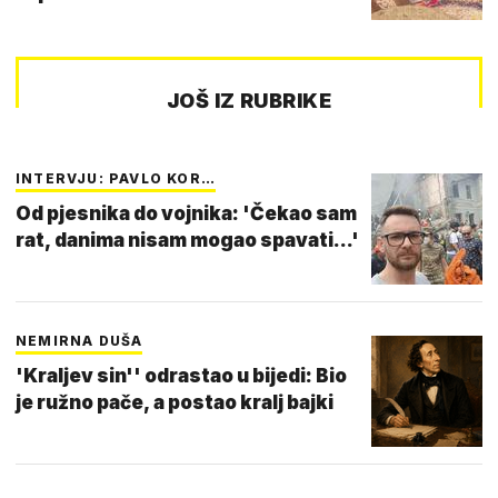
JOŠ IZ RUBRIKE
INTERVJU: PAVLO KOR…
Od pjesnika do vojnika: 'Čekao sam
rat, danima nisam mogao spavati...'
NEMIRNA DUŠA
'Kraljev sin'' odrastao u bijedi: Bio
je ružno pače, a postao kralj bajki