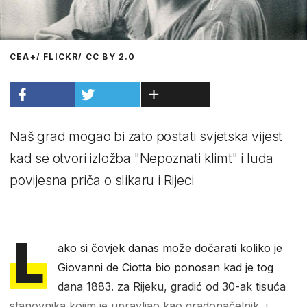
CEA+/ FLICKR/ CC BY 2.0
Naš grad mogao bi zato postati svjetska vijest
kad se otvori izložba "Nepoznati klimt" i luda
povijesna priča o slikaru i Rijeci
L
ako si čovjek danas može dočarati koliko je
Giovanni de Ciotta bio ponosan kad je tog
dana 1883. za Rijeku, gradić od 30-ak tisuća
stanovnika kojim je upravljao kao gradonačelnik, i