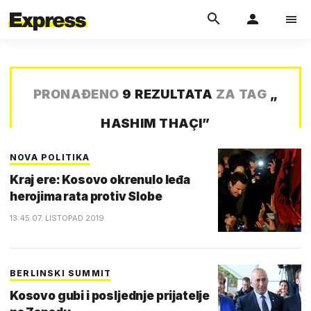
PRONAĐENO
9 REZULTATA
ZA TAG
„
HASHIM THAÇI
”
NOVA POLITIKA
Kraj ere: Kosovo okrenulo leđa
herojima rata protiv Slobe
13:45 07. LISTOPAD 2019.
BERLINSKI SUMMIT
Kosovo gubi i posljednje prijatelje