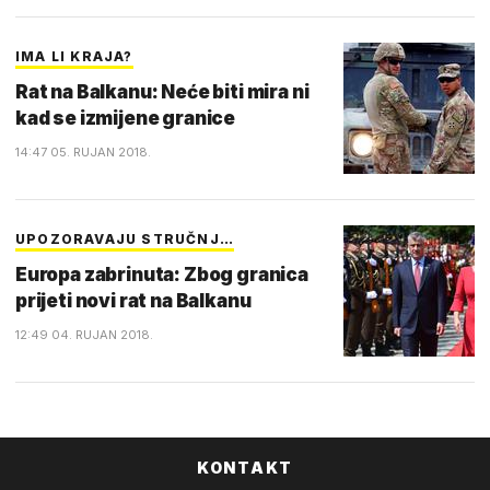
IMA LI KRAJA?
Rat na Balkanu: Neće biti mira ni
kad se izmijene granice
14:47 05. RUJAN 2018.
UPOZORAVAJU STRUČNJ…
Europa zabrinuta: Zbog granica
prijeti novi rat na Balkanu
12:49 04. RUJAN 2018.
KONTAKT