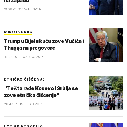
na Zapadu
15:39 01. SVIBANJ 2019.
MIROTVORAC
Trump u Bijelu kuću zove Vučića i
Thaçija na pregovore
19:09 18. PROSINAC 2018.
ETNIČKO ČIŠĆENJE
"To što rade Kosovo i Srbija se
zove etničko čišćenje"
20:43 17. LISTOPAD 2018.
I TO SE DOGODILO