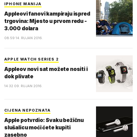
IPHONE MANIJA
Appleovi fanovi kampiraju ispred
trgovina: Mjesto u prvom redu -
3.000 dolara
08:59 14. RUJAN 2016.
APPLE WATCH SERIES 2
Appleov novi sat možete nositi i
dok plivate
14:32 09. RUJAN 2016.
CIJENA NEPOZNATA
Apple potvrdio: Svaku bežičnu
slušalicu moći ćete kupiti
zasebno