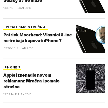
Galaxy S7 ne može
13:19 19. RUJAN 2016.
UPITALI SMO STRUČNJ…
Patrick Moorhead: Vlasnici 6-ice
ne trebaju kupovati iPhone 7
09:08 16. RUJAN 2016.
IPHONE 7
Apple iznenadio novom
reklamom: Mračna i pomalo
strašna
15:52 14. RUJAN 2016.