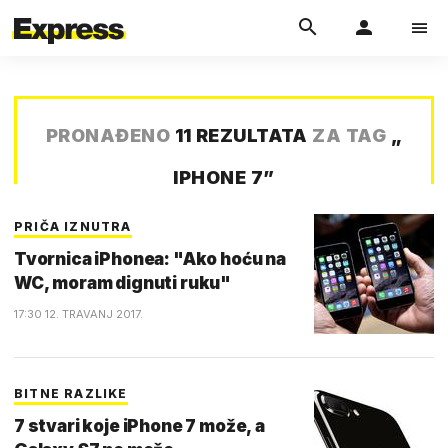
PRONAĐENO
11 REZULTATA
ZA TAG
„
IPHONE 7
”
PRIČA IZNUTRA
Tvornica iPhonea: "Ako hoću na
WC, moram dignuti ruku"
17:30 12. TRAVANJ 2017.
BITNE RAZLIKE
7 stvari koje iPhone 7 može, a