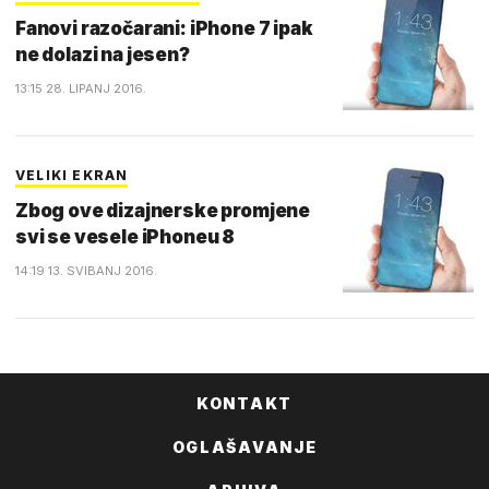
Fanovi razočarani: iPhone 7 ipak
ne dolazi na jesen?
13:15 28. LIPANJ 2016.
VELIKI EKRAN
Zbog ove dizajnerske promjene
svi se vesele iPhoneu 8
14:19 13. SVIBANJ 2016.
KONTAKT
OGLAŠAVANJE