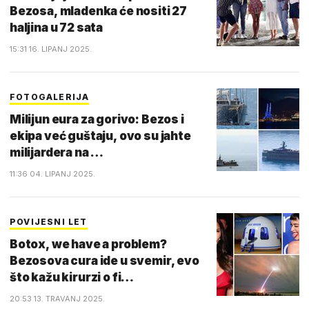
Bezosa, mladenka će nositi 27
haljina u 72 sata
15:31 16. LIPANJ 2025.
FOTOGALERIJA
Milijun eura za gorivo: Bezos i
ekipa već guštaju, ovo su jahte
milijardera na …
11:36 04. LIPANJ 2025.
POVIJESNI LET
Botox, we have a problem?
Bezosova cura ide u svemir, evo
što kažu kirurzi o fi…
20:53 13. TRAVANJ 2025.