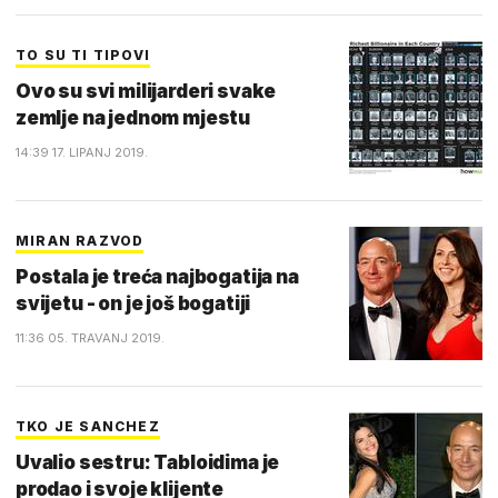
TO SU TI TIPOVI
Ovo su svi milijarderi svake
zemlje na jednom mjestu
14:39 17. LIPANJ 2019.
MIRAN RAZVOD
Postala je treća najbogatija na
svijetu - on je još bogatiji
11:36 05. TRAVANJ 2019.
TKO JE SANCHEZ
Uvalio sestru: Tabloidima je
prodao i svoje klijente