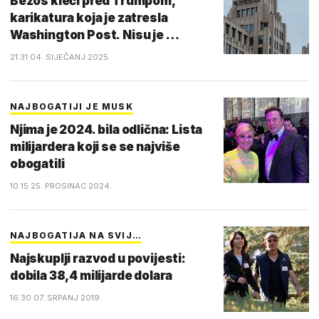
Bezos kleči pred Trumpom,
karikatura koja je zatresla
Washington Post. Nisu je …
21:31 04. SIJEČANJ 2025.
NAJBOGATIJI JE MUSK
Njima je 2024. bila odlična: Lista
milijardera koji se se najviše
obogatili
10:15 25. PROSINAC 2024.
NAJBOGATIJA NA SVIJ…
Najskuplji razvod u povijesti:
dobila 38,4 milijarde dolara
16:30 07. SRPANJ 2019.