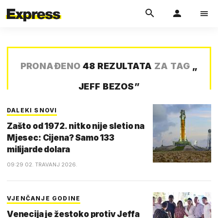
PRONAĐENO
48 REZULTATA
ZA TAG
„
JEFF BEZOS
”
DALEKI SNOVI
Zašto od 1972. nitko nije sletio na
Mjesec: Cijena? Samo 133
milijarde dolara
09:29 02. TRAVANJ 2026.
VJENČANJE GODINE
Venecija je žestoko protiv Jeffa