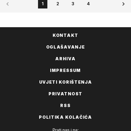
1
2
3
4
KONTAKT
OGLAŠAVANJE
ARHIVA
IMPRESSUM
UVJETI KORIŠTENJA
PRIVATNOST
RSS
POLITIKA KOLAČIĆA
Prati nas i na: