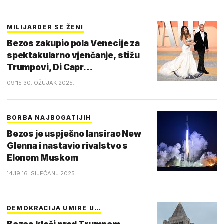
MILIJARDER SE ŽENI
Bezos zakupio pola Venecije za
spektakularno vjenčanje, stižu
Trumpovi, Di Capr…
09:15 30. OŽUJAK 2025.
BORBA NAJBOGATIJIH
Bezos je uspješno lansirao New
Glenna i nastavio rivalstvo s
Elonom Muskom
14:19 16. SIJEČANJ 2025.
DEMOKRACIJA UMIRE U…