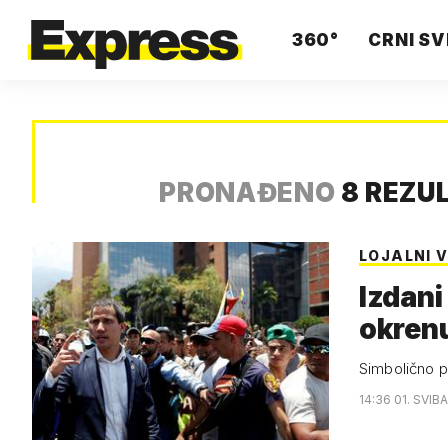
360°
CRNI SV
PRONAĐENO
8 REZU
LOJALNI V
Izdani
okrenu
Simbolično p
14:36 01. SVIB