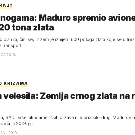
KRAJ?
a nogama: Maduro spremio avione
20 tona zlata
ira, čini se, iz zemlje iznijeti 1600 poluga zlata koje se u trezorima
a transport
AČA 2019.
D KRIZAMA
 velesila: Zemlja crnog zlata na 
a, SAD i više latinoameričkih država nije priznalo drugi Madurov 
siječnja 2019. g…
ČANJ 2019.