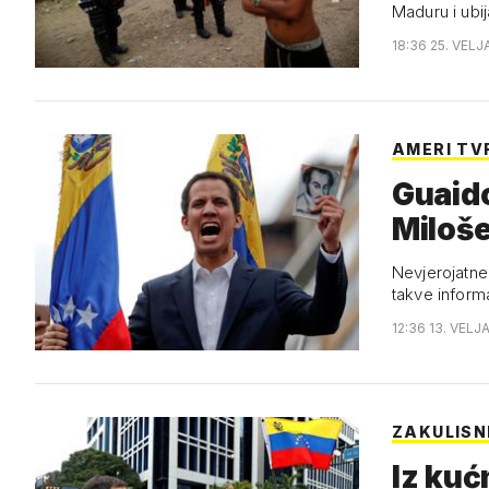
Maduru i ubi
18:36 25. VELJ
AMERI TV
Guaido
Miloš
Nevjerojatne 
takve inform
12:36 13. VELJ
ZAKULISN
Iz kuć