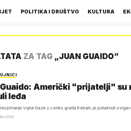
IJET
POLITIKA I DRUŠTVO
KULTURA
EK
LTATA
ZA TAG
„
JUAN GUAIDO
”
OJNICI
 Guaido: Američki "prijatelji" su
li leđa
reuzimanje vojne baze u centru grada trebalo je potaknuti svrga
ANJ 2019.