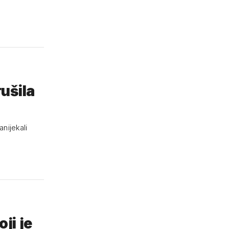
ušila
anijekali
ji je