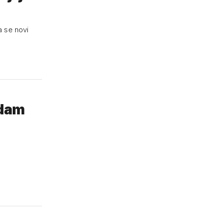
a se novi
 dam