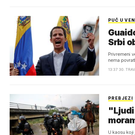
PUČ U VEN
Guaido
Srbi ob
Privremeni ve
nema povratk
13:37 30. TRAV
PREBJEZI
"Ljudi
moram
U kaosu koji 