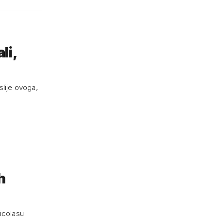
li,
slije ovoga,
h
Nicolasu