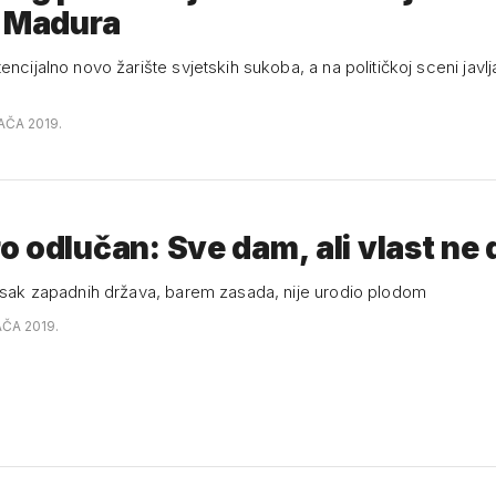
o Madura
encijalno novo žarište svjetskih sukoba, a na političkoj sceni javlj
AČA 2019.
 odlučan: Sve dam, ali vlast ne
tisak zapadnih država, barem zasada, nije urodio plodom
AČA 2019.