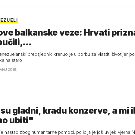
EZUELI
ve balkanske veze: Hrvati prizna
učili,...
nezuelanski predsjednik krenuo je u borbu za vlastiti život jer po
a na staro
ANJ 2019.
 su gladni, kradu konzerve, a mi i
o ubiti"
je nastao zbog humanitarne pomoći, policija je još uvijek vjerna 