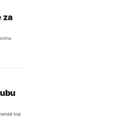
 za
rubu
mandat koji