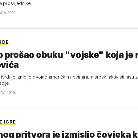
ja prosvjednike
AČA 2019.
RDE
 prošao obuku "vojske" koja je r
evića
tvrdnje iznio je dvojac američkih novinara, a srpski aktivisti nisu z
acije
AČA 2019.
E IGRE
nog pritvora je izmislio čovjeka ko