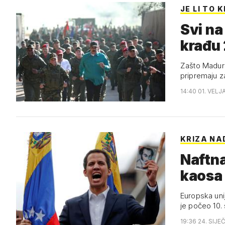
JE LI TO 
Svi n
krađu 
Zašto Maduro plan
pripremaju z
14:40 01. VELJ
KRIZA NA
Naftna
kaosa
Europska unij
je počeo 10. 
19:36 24. SIJE