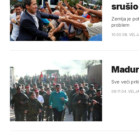
sruši
Zemlja je pot
problem
10:00 08. VELJ
Maduro
Sve veći pri
09:11 04. VELJ