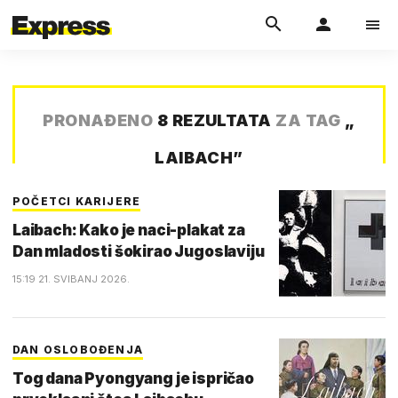
PRONAĐENO
8 REZULTATA
ZA TAG
„
LAIBACH
”
POČETCI KARIJERE
Laibach: Kako je naci-plakat za
Dan mladosti šokirao Jugoslaviju
15:19 21. SVIBANJ 2026.
DAN OSLOBOĐENJA
Tog dana Pyongyang je ispričao