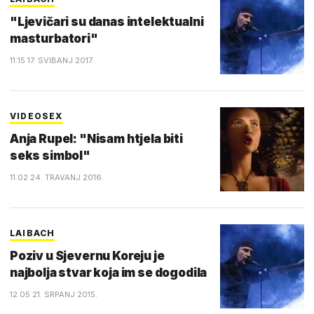
"Ljevičari su danas intelektualni
masturbatori"
11:15 17. SVIBANJ 2017.
VIDEOSEX
Anja Rupel: "Nisam htjela biti
seks simbol"
11:02 24. TRAVANJ 2016.
LAIBACH
Poziv u Sjevernu Koreju je
najbolja stvar koja im se dogodila
12:05 21. SRPANJ 2015.