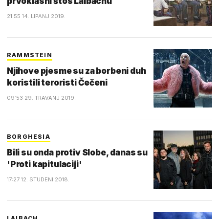
prvoklasni štos Laibachu
21:55 14. LIPANJ 2019.
RAMMSTEIN
Njihove pjesme su za borbeni duh
koristili teroristi Čečeni
09:53 29. TRAVANJ 2019.
BORGHESIA
Bili su onda protiv Slobe, danas su
'Proti kapitulaciji'
17:27 12. STUDENI 2018.
LAIBACH