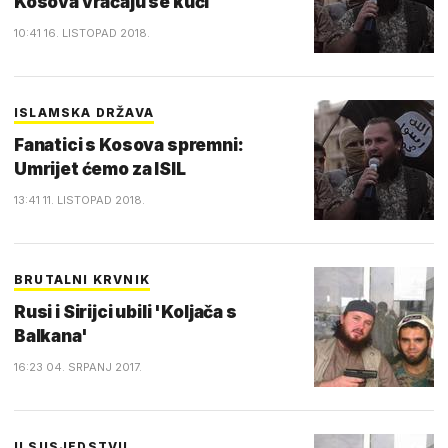
Kosova vraćaju se kući
10:41 16. LISTOPAD 2018.
ISLAMSKA DRŽAVA
Fanatici s Kosova spremni:
Umrijet ćemo za ISIL
13:41 11. LISTOPAD 2018.
BRUTALNI KRVNIK
Rusi i Sirijci ubili 'Koljača s
Balkana'
16:23 04. SRPANJ 2017.
U SUSJEDSTVU