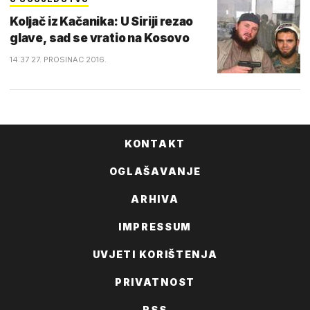
Koljač iz Kačanika: U Siriji rezao
glave, sad se vratio na Kosovo
14:37 27. PROSINAC 2016.
KONTAKT
OGLAŠAVANJE
ARHIVA
IMPRESSUM
UVJETI KORIŠTENJA
PRIVATNOST
RSS