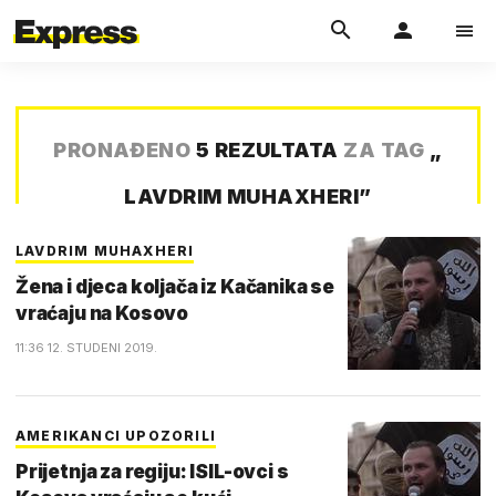
PRONAĐENO
5 REZULTATA
ZA TAG
„
LAVDRIM MUHAXHERI
”
LAVDRIM MUHAXHERI
Žena i djeca koljača iz Kačanika se
vraćaju na Kosovo
11:36 12. STUDENI 2019.
AMERIKANCI UPOZORILI
Prijetnja za regiju: ISIL-ovci s