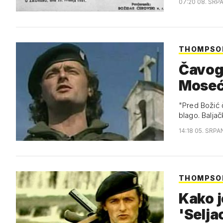
07:20 08. SRP
THOMPSO
Čavogl
Moseća
"Pred Božić č
blago. Baljač
14:18 05. SRPA
THOMPSON
Kako j
'Selja