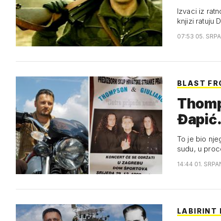
Izvaci iz rat
knjizi ratuju 
07:53 05. SRP
BLAST FR
Thomp
Đapić
To je bio nj
sudu, u proc
14:44 01. SRPA
LABIRINT