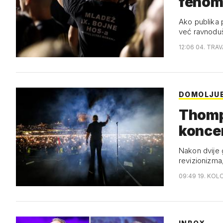
fenome
Ako publika p
već ravnoduš
12:06 04. TRAV
DOMOLJUB
Thompso
koncer
Nakon dvije 
revizionizma, 
09:49 19. KOL