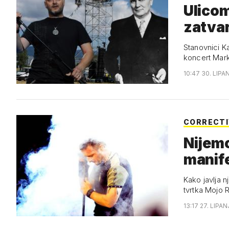
Ulicom
zatvar
Stanovnici K
koncert Mar
10:47 30. LIPA
CORRECTI
Nijemc
manif
Kako javlja 
tvrtka Mojo 
13:17 27. LIPAN