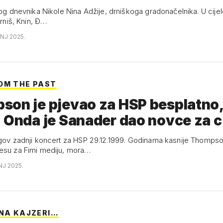
nog dnevnika Nikole Nina Adžije, drniškoga gradonačelnika. U cijel
Drniš, Knin, Đ…
ANJ 2025.
OM THE PAST
son je pjevao za HSP besplatno,
. Onda je Sanader dao novce za 
egov zadnji koncert za HSP 29.12.1999. Godinama kasnije Thomps
esu za Fimi mediju, mora…
NJ 2025.
 NA KAJZERI…