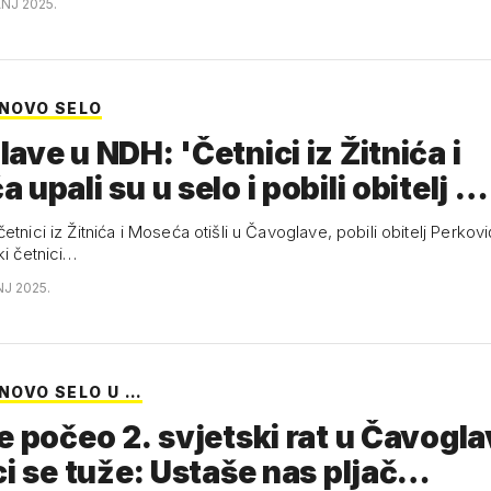
ANJ 2025.
NOVO SELO
ave u NDH: 'Četnici iz Žitnića i
 upali su u selo i pobili obitelj …
etnici iz Žitnića i Moseća otišli u Čavoglave, pobili obitelj Perković
ki četnici…
NJ 2025.
OVO SELO U …
e počeo 2. svjetski rat u Čavogl
ci se tuže: Ustaše nas pljač…