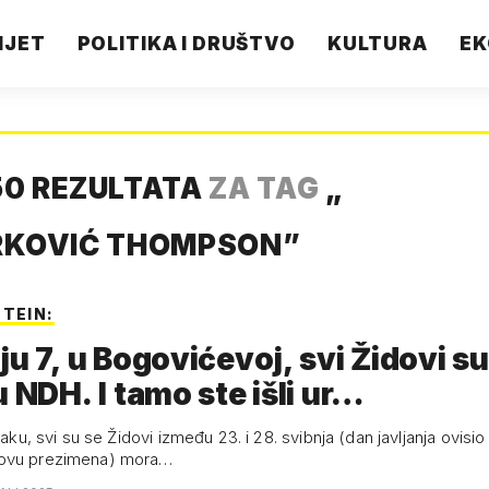
IJET
POLITIKA I DRUŠTVO
KULTURA
EK
0 REZULTATA
ZA TAG
„
RKOVIĆ THOMPSON
”
STEIN:
ju 7, u Bogovićevoj, svi Židovi su
u NDH. I tamo ste išli ur…
traku, svi su se Židovi između 23. i 28. svibnja (dan javljanja ovisio
ovu prezimena) mora…