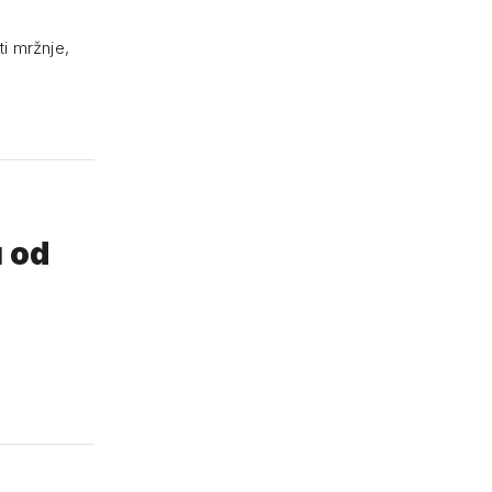
a
ti mržnje,