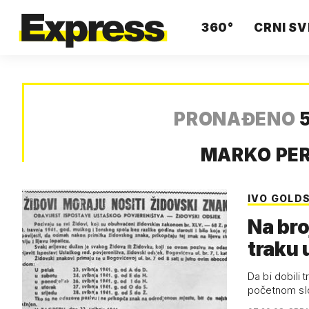
360°
CRNI SV
PRONAĐENO
5
MARKO PE
IVO GOLD
Na bro
traku 
Da bi dobili 
početnom sl