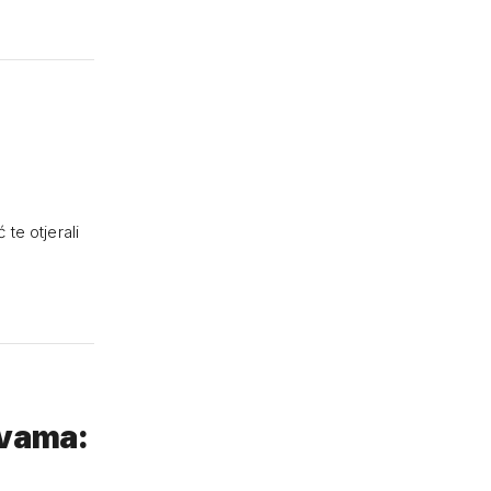
 te otjerali
avama: