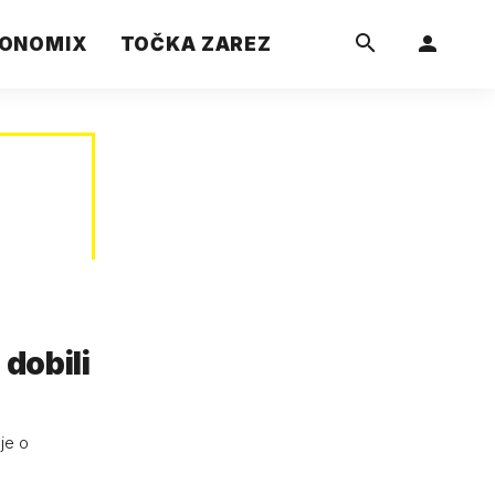
ONOMIX
TOČKA ZAREZ
 dobili
 je o