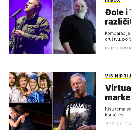
INBOX
Đole i
različ
Komparacija 
društvu, polit
09:17 11. OŽUJ
VIS NIPRI
Virtua
marke
Nisu tema sa
koračnica
15:07 17. SIJE