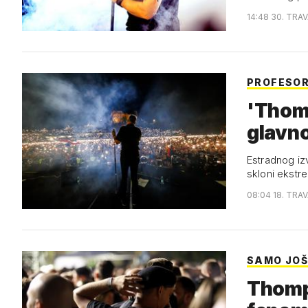
14:48 30. TRA
PROFESOR
'Thom
glavn
Estradnog iz
skloni ekst
08:04 18. TRA
SAMO JOŠ
Thomps