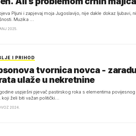
n. Ali s problemom crnih majic
jeva Pljuni i zapjevaj moja Jugoslavijo, nije dakle dokaz ljubavi, ni
nosti. Muzika …
ANJ 2025.
LJE I PRIHOD
nova tvornica novca - zaradu od
ata ulaže u nekretnine
godine uspješni pjevač pastirskog roka s elementima povijesnog
koji želi biti važan politički…
OVOZ 2024.