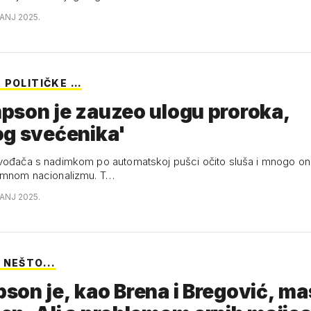
VANJ 2025.
 POLITIČKE …
pson je zauzeo ulogu proroka,
og svećenika'
vođača s nadimkom po automatskoj pušci očito sluša i mnogo onih
remnom nacionalizmu. T…
VANJ 2025.
 NEŠTO...
on je, kao Brena i Bregović, ma