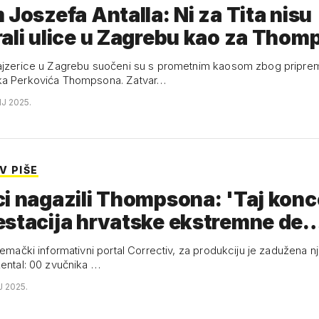
 Joszefa Antalla: Ni za Tita nisu
ali ulice u Zagrebu kao za Tho
ajzerice u Zagrebu suočeni su s prometnim kaosom zbog pripre
ka Perkovića Thompsona. Zatvar…
NJ 2025.
V PIŠE
i nagazili Thompsona: 'Taj konce
estacija hrvatske ekstremne de
njemački informativni portal Correctiv, za produkciju je zadužena 
Rental: 00 zvučnika …
J 2025.