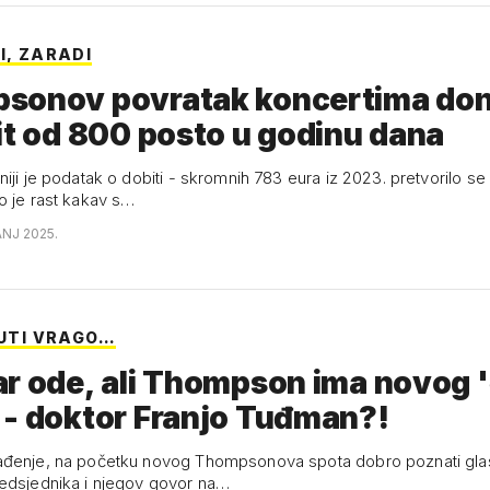
I, ZARADI
sonov povratak koncertima don
it od 800 posto u godinu dana
iji je podatak o dobiti - skromnih 783 eura iz 2023. pretvorilo se 
o je rast kakav s…
ANJ 2025.
ŽUTI VRAGO…
r ode, ali Thompson ima novog '
- doktor Franjo Tuđman?!
ađenje, na početku novog Thompsonova spota dobro poznati gla
edsjednika i njegov govor na…