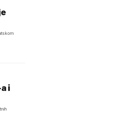
je
vatskom
a i
tnih