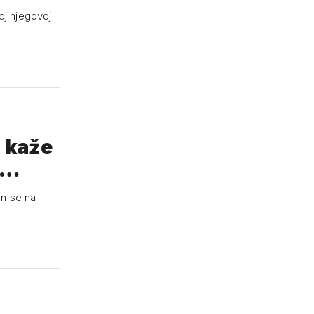
oj njegovoj
 kaže
c…
on se na