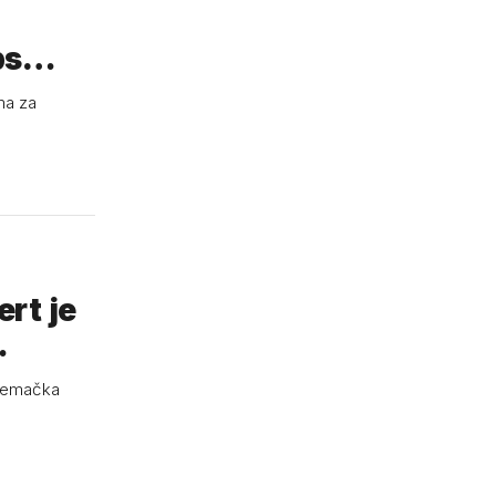
mps…
ma za
rt je
…
njemačka