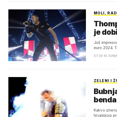
MOLI, RAD
Thomp
je dob
Još impresivn
euro 2024. T
07:29 19. SVIB
ZELENI I 
Bubnja
benda 
Kakvo iznen
hrvatskog pr