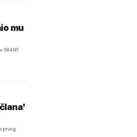
io mu
u 384.141
člana'
s prvog