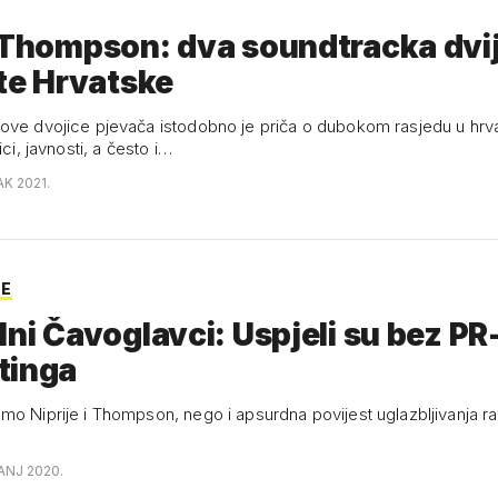
 Thompson: dva soundtracka dvi
ite Hrvatske
ove dvojice pjevača istodobno je priča o dubokom rasjedu u hr
ici, javnosti, a često i…
AK 2021.
JE
lni Čavoglavci: Uspjeli su bez PR-
tinga
mo Niprije i Thompson, nego i apsurdna povijest uglazbljivanja ra
ČANJ 2020.