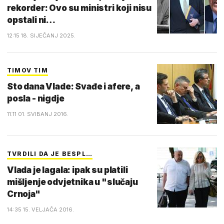
rekorder: Ovo su ministri koji nisu
opstali ni…
12:15 18. SIJEČANJ 2025.
TIMOV TIM
Sto dana Vlade: Svađe i afere, a
posla - nigdje
11:11 01. SVIBANJ 2016.
TVRDILI DA JE BESPL…
Vlada je lagala: ipak su platili
mišljenje odvjetnika u "slučaju
Crnoja"
14:35 15. VELJAČA 2016.