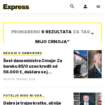
PRONAĐENO
9 REZULTATA
ZA TAG
„
MIJO CRNOJA
”
NEGDJE U SAMOBORU
Šest dana ministra Crnoje: Za
baraku 85/G uzeo kredit od
56.000 €, daščara se j…
06:07 16. TRAVANJ 2025.
FOTELJU NISU NI UGR…
Dabro je trajao kratko, ali nije