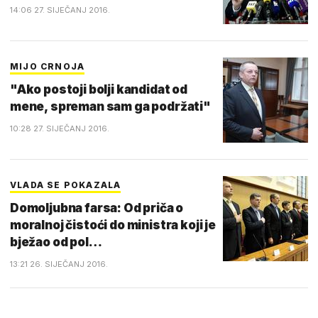
14:06 27. SIJEČANJ 2016.
MIJO CRNOJA
"Ako postoji bolji kandidat od
mene, spreman sam ga podržati"
10:28 27. SIJEČANJ 2016.
VLADA SE POKAZALA
Domoljubna farsa: Od priča o
moralnoj čistoći do ministra koji je
bježao od pol…
13:21 26. SIJEČANJ 2016.