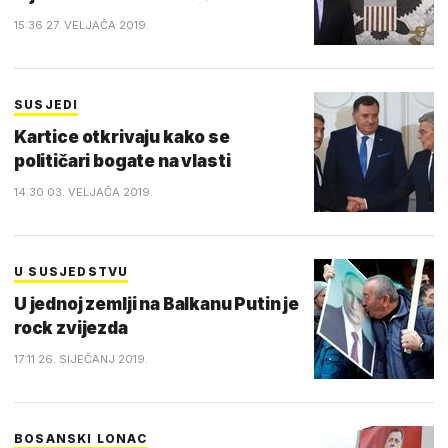
15:36 27. VELJAČA 2019.
SUSJEDI
Kartice otkrivaju kako se
političari bogate na vlasti
14:30 03. VELJAČA 2019.
U SUSJEDSTVU
U jednoj zemlji na Balkanu Putin je
rock zvijezda
17:11 26. SIJEČANJ 2019.
BOSANSKI LONAC