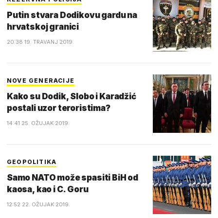
Putin stvara Dodikovu gardu na
hrvatskoj granici
20:38 19. TRAVANJ 2019.
NOVE GENERACIJE
Kako su Dodik, Slobo i Karadžić
postali uzor teroristima?
14:41 25. OŽUJAK 2019.
GEOPOLITIKA
Samo NATO može spasiti BiH od
kaosa, kao i C. Goru
12:52 22. OŽUJAK 2019.