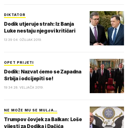
DIKTATOR
Dodik utjeruje strah: Iz Banja
Luke nestaju njegovi kritičari
13:39 04. OŽUJAK 2019.
OPET PRIJETI
Dodik: Nazvat ćemo se Zapadna
Srbija i odcijepiti se!
19:34 28. VELJAČA 2019.
NE MOŽE MU SE MULJA…
Trumpov čovjek za Balkan: Loše
vijesti za Dodika i Dačića