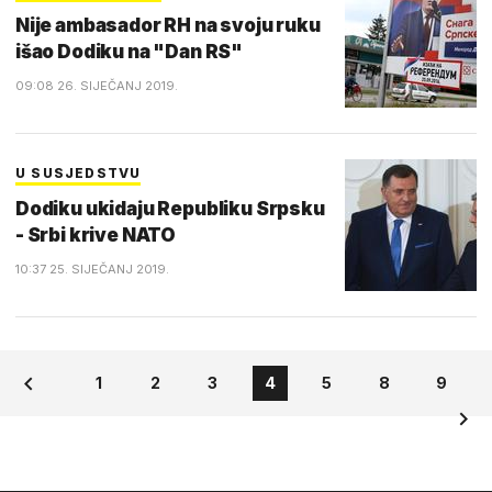
Nije ambasador RH na svoju ruku
išao Dodiku na "Dan RS"
09:08 26. SIJEČANJ 2019.
U SUSJEDSTVU
Dodiku ukidaju Republiku Srpsku
- Srbi krive NATO
10:37 25. SIJEČANJ 2019.
1
2
3
4
5
8
9