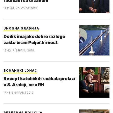
radi čak i sa državom
17:13 24. KOLOVOZ 2019.
UNOSNA GRADNJA
Dodik ima jako dobre razloge
zašto brani Pelješki most
15:42 17. SRPANJ 2019.
BOSANSKI LONAC
Recept katoličkih radikala prolazi
u S. Arabiji, ne u RH
17:41 15. SRPANJ 2019.
REZERVNA POLICIJA