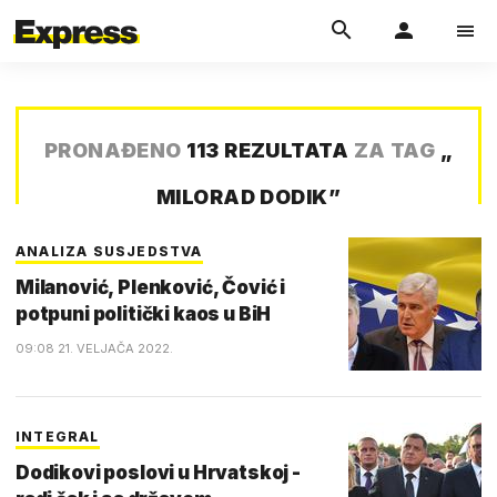
PRONAĐENO
113 REZULTATA
ZA TAG
„
MILORAD DODIK
”
ANALIZA SUSJEDSTVA
Milanović, Plenković, Čović i
potpuni politički kaos u BiH
09:08 21. VELJAČA 2022.
INTEGRAL
Dodikovi poslovi u Hrvatskoj -