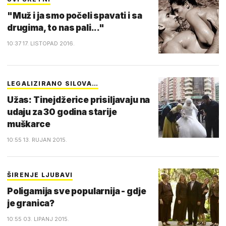
"Muž i ja smo počeli spavati i sa
drugima, to nas pali..."
10:37 17. LISTOPAD 2016.
LEGALIZIRANO SILOVA…
Užas: Tinejdžerice prisiljavaju na
udaju za 30 godina starije
muškarce
10:55 13. RUJAN 2015.
ŠIRENJE LJUBAVI
Poligamija sve popularnija - gdje
je granica?
10:55 03. LIPANJ 2015.