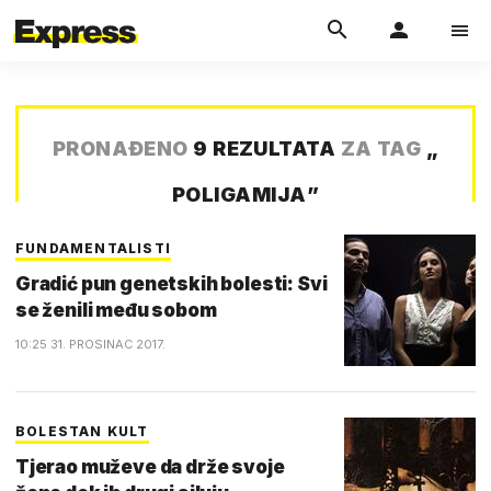
PRONAĐENO
9 REZULTATA
ZA TAG
„
POLIGAMIJA
”
FUNDAMENTALISTI
Gradić pun genetskih bolesti: Svi
se ženili među sobom
10:25 31. PROSINAC 2017.
BOLESTAN KULT
Tjerao muževe da drže svoje