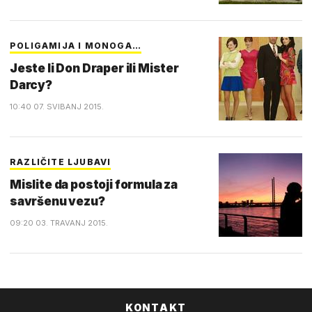
POLIGAMIJA I MONOGA…
Jeste li Don Draper ili Mister
Darcy?
10:40 07. SVIBANJ 2015.
RAZLIČITE LJUBAVI
Mislite da postoji formula za
savršenu vezu?
09:20 03. TRAVANJ 2015.
KONTAKT