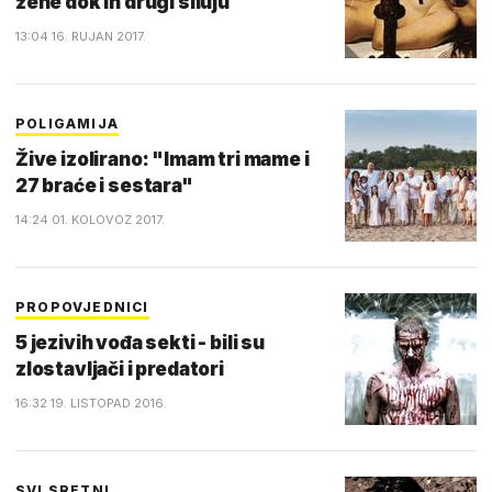
žene dok ih drugi siluju
13:04 16. RUJAN 2017.
POLIGAMIJA
Žive izolirano: "Imam tri mame i
27 braće i sestara"
14:24 01. KOLOVOZ 2017.
PROPOVJEDNICI
5 jezivih vođa sekti - bili su
zlostavljači i predatori
16:32 19. LISTOPAD 2016.
SVI SRETNI