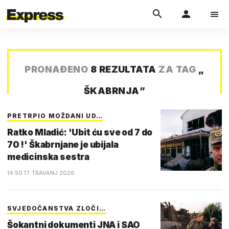
PRONAĐENO
8 REZULTATA
ZA TAG
„
ŠKABRNJA
”
PRETRPIO MOŽDANI UD…
Ratko Mladić: 'Ubit ću sve od 7 do
70 !' Škabrnjane je ubijala
medicinska sestra
14:50 17. TRAVANJ 2026.
SVJEDOČANSTVA ZLOČI…
Šokantni dokumenti JNA i SAO