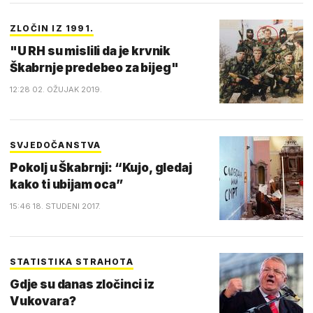
ZLOČIN IZ 1991.
"U RH su mislili da je krvnik
Škabrnje predebeo za bijeg"
12:28 02. OŽUJAK 2019.
SVJEDOČANSTVA
Pokolj u Škabrnji: “Kujo, gledaj
kako ti ubijam oca”
15:46 18. STUDENI 2017.
STATISTIKA STRAHOTA
Gdje su danas zločinci iz
Vukovara?