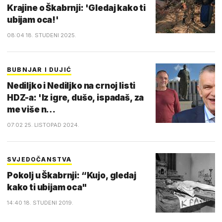
Krajine o Škabrnji: 'Gledaj kako ti
ubijam oca!'
08:04 18. STUDENI 2025.
BUBNJAR I DUJIĆ
Nediljko i Nediljko na crnoj listi
HDZ-a: 'Iz igre, dušo, ispadaš, za
me više n…
07:02 25. LISTOPAD 2024.
SVJEDOČANSTVA
Pokolj u Škabrnji: “Kujo, gledaj
kako ti ubijam oca"
14:40 18. STUDENI 2019.