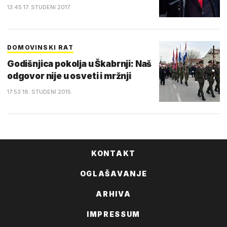
13:45 17. STUDENI 2017.
DOMOVINSKI RAT
Godišnjica pokolja u Škabrnji: Naš
odgovor nije u osveti i mržnji
17:53 18. STUDENI 2015.
KONTAKT
OGLAŠAVANJE
ARHIVA
IMPRESSUM