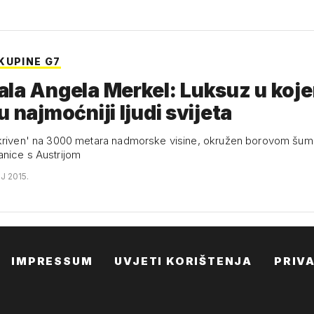
KUPINE G7
la Angela Merkel: Luksuz u koj
u najmoćniji ljudi svijeta
kriven' na 3000 metara nadmorske visine, okružen borovom šumom
nice s Austrijom
J 2015.
IMPRESSUM
UVJETI KORIŠTENJA
PRIV