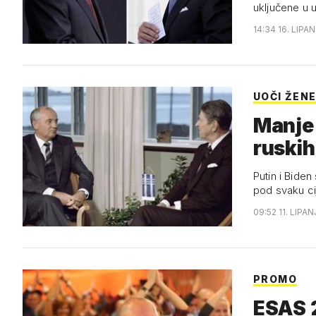
uključene u u
14:34 16. LIPAN
UOČI ŽEN
Manje 
ruski
Putin i Biden
pod svaku ci
09:52 11. LIPAN
PROMO
ESAS 2