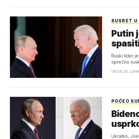
SUSRET U
Putin 
spasit
Ruski lider j
oprečno rusk
06:54 30. LIPA
POČEO SU
Bidenov
usprko
Ukratko, Joe