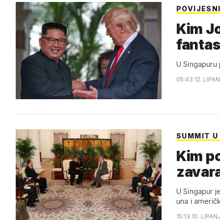
POVIJESN
Kim J
fantas
U Singapuru 
05:43 12. LIPAN
SUMMIT U
Kim po
zavar
U Singapur j
una i američ
15:13 10. LIPAN