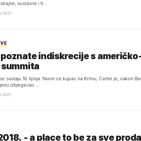
strajne, sustavne i tr…
J 2021.
EVE
poznate indiskrecije s američko
h summita
 se sastaju 16. lipnja. Nixon se kupao na Krimu, Carter je, nakon Be
jenu izbjegavao …
J 2021.
018. - a place to be za sve prod