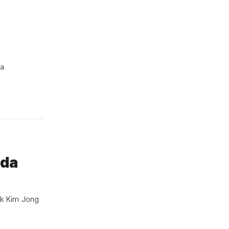
na
 da
nak Kim Jong