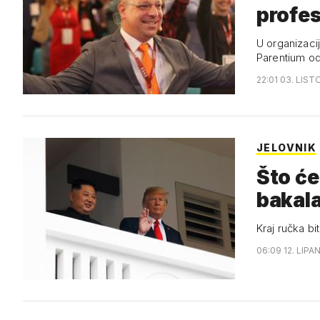
profes
U organizaci
Parentium od
22:01 03. LIST
JELOVNIK
Što će
bakala
Kraj ručka bi
06:09 12. LIPA