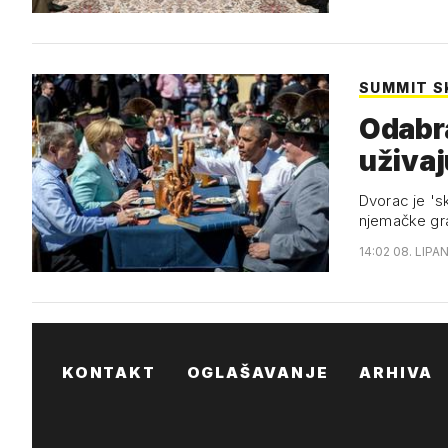
SUMMIT S
Odabra
uživaj
Dvorac je 's
njemačke gra
14:02 08. LIPAN
KONTAKT
OGLAŠAVANJE
ARHIVA