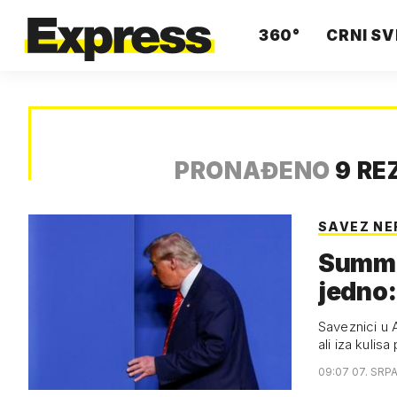
360°
CRNI SV
PRONAĐENO
9 RE
SAVEZ NE
Summi
jedno:
Saveznici u A
ali iza kulis
09:07 07. SRP