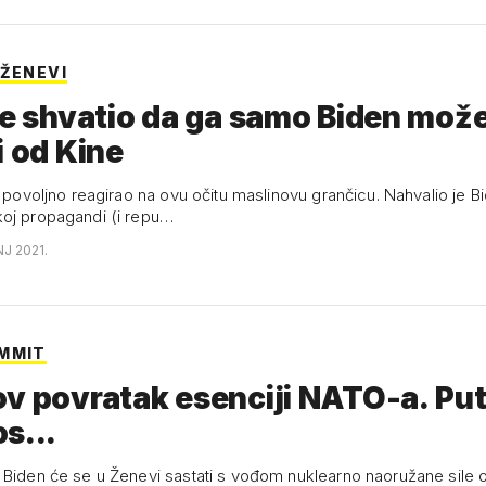
 ŽENEVI
je shvatio da ga samo Biden mož
i od Kine
e povoljno reagirao na ovu očitu maslinovu grančicu. Nahvalio je B
oj propagandi (i repu…
NJ 2021.
MMIT
 povratak esenciji NATO-a. Putinu
s...
 Biden će se u Ženevi sastati s vođom nuklearno naoružane sile 