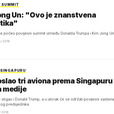
I SUMMIT
ong Un: "Ovo je znanstvena
tika"
je počeo povijesni summit između Donalda Trumpa i Kim Jong U
J 2018.
 SINGAPURU
slao tri aviona prema Singapuru
a medije
e stigao i Donald Trump, a u utorak će se održati povijesni sasta
kog predsjednika
J 2018.