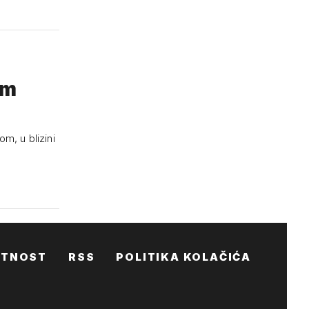
em
, u blizini
ATNOST
RSS
POLITIKA KOLAČIĆA