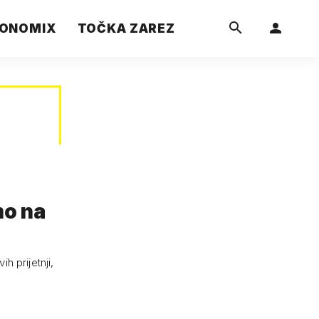
ONOMIX
TOČKA ZAREZ
mo na
h prijetnji,