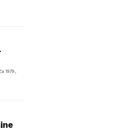
-
ča 1979.,
ajne