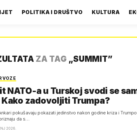
IJET
POLITIKA I DRUŠTVO
KULTURA
EK
ZULTATA
ZA TAG
„
SUMMIT
”
RVOZE
t NATO-a u Turskoj svodi se sa
 Kako zadovoljiti Trumpa?
nkari pokušavaju pokazati jedinstvo nakon godine kriza i Trumpovi
a priznaju da s…
ANJ 2026.