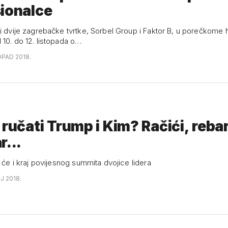
ionalce
ji dvije zagrebačke tvrtke, Sorbel Group i Faktor B, u porečkome 
 10. do 12. listopada o…
OPAD 2018.
 ručati Trump i Kim? Račići, reba
r...
t će i kraj povijesnog summita dvojice lidera
NJ 2018.