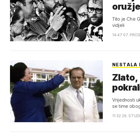
oružj
Tito je Che 
vidjeli
14:47 07. PRO
NESTALA 
Zlato,
pokral
Vrijednosti 
se time obog
11:32 26. STUD