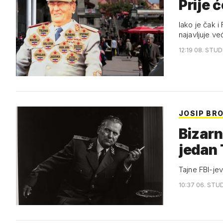
Prije 
Iako je čak 
najavljuje ve
12:19 08. STUD
JOSIP BR
Bizarn
jedan 
Tajne FBI-jev
10:37 06. STUD