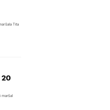
maršala Tita
a 20
i maršal