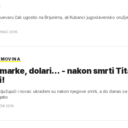
e
Guevaru čak ugostio na Brijunima, ali Kubanci jugoslavensko oružje
SINAC 2016.
IMOVINA
 marke, dolari... - nakon smrti Ti
i!
uključujući i novac ukradeni su nakon njegove smrti, a do danas se
atio
ENI 2016.