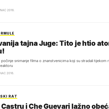
INAC 2016.
ORMULE
anija tajna Juge: Tito je htio a
u!
počinje snimanje filma o znanstvenicima koji su stradali tijekom 
reaktoru
INAC 2016.
SKI RAT
e Castru i Che Guevari lažno obe