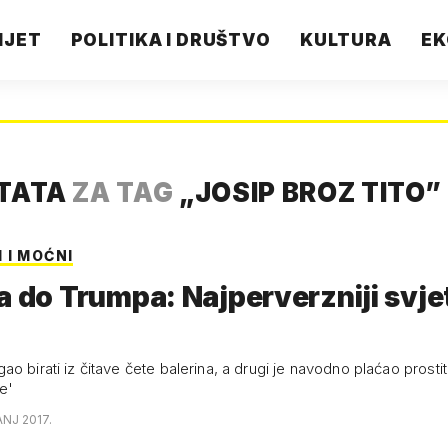
IJET
POLITIKA I DRUŠTVO
KULTURA
EK
LTATA
ZA TAG
„
JOSIP BROZ TITO
”
 I MOĆNI
a do Trumpa: Najperverzniji svje
o birati iz čitave čete balerina, a drugi je navodno plaćao prost
e'
ANJ 2017.