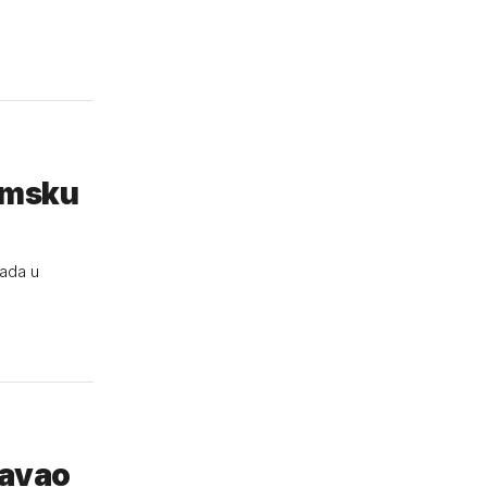
tomsku
rada u
ćavao