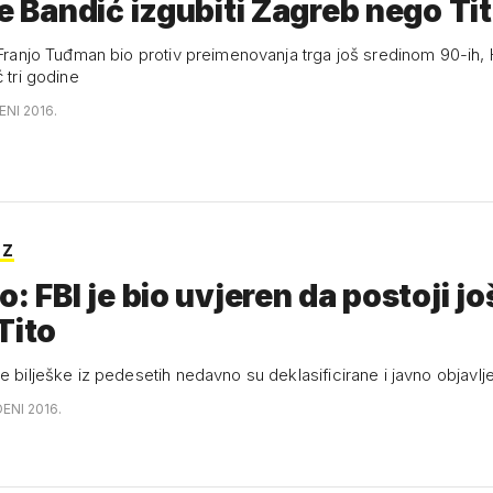
će Bandić izgubiti Zagreb nego Tit
i Franjo Tuđman bio protiv preimenovanja trga još sredinom 90-ih,
ć tri godine
ENI 2016.
OZ
o: FBI je bio uvjeren da postoji jo
Tito
e bilješke iz pedesetih nedavno su deklasificirane i javno objavlj
ENI 2016.