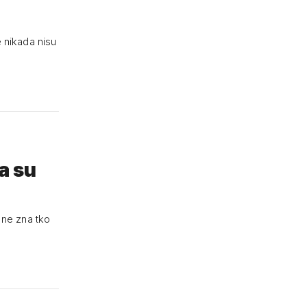
 nikada nisu
ta su
 ne zna tko