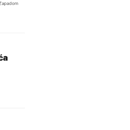
sa Zapadom
ća