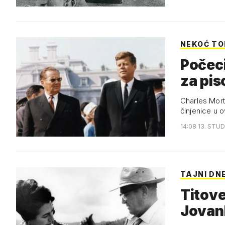
NEKOĆ TO
Počeci
za pi
Charles Mort
činjenice u 
14:08 13. STUD
TAJNI DN
Titove
Jovan