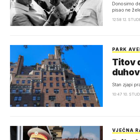
Donosimo det
pisao ne žele
12:58 12. STUD
PARK AVE
Titov 
duhov
Stan zjapi pr
10:47 10. STUD
VJEČNA 