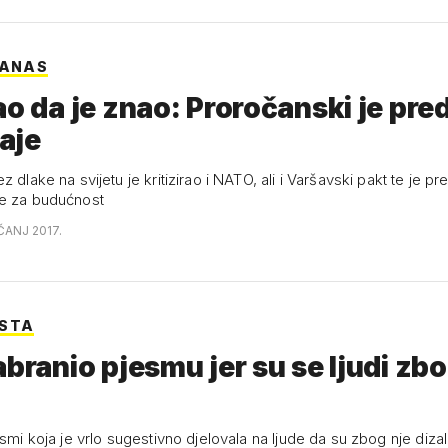
DANAS
ao da je znao: Proročanski je pre
aje
z dlake na svijetu je kritizirao i NATO, ali i Varšavski pakt te je pr
ve za budućnost
ČANJ 2017.
KSTA
abranio pjesmu jer su se ljudi zbo
esmi koja je vrlo sugestivno djelovala na ljude da su zbog nje dizal