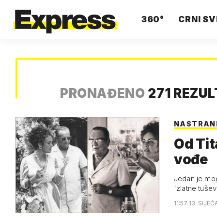
360°
CRNI SV
PRONAĐENO
271 REZU
NASTRANI
Od Tit
vođe
Jedan je moga
'zlatne tušev
11:57 13. SIJEČ