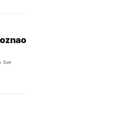
poznao
u. Sve
,