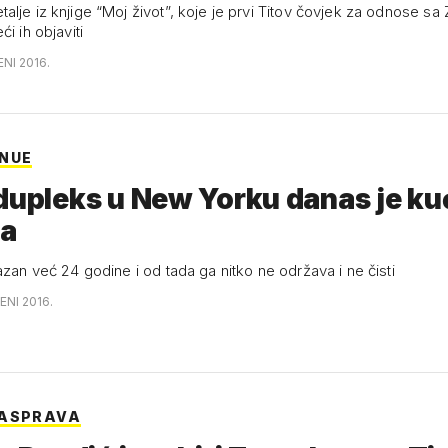
alje iz knjige “Moj život”, koje je prvi Titov čovjek za odnose 
ći ih objaviti
ENI 2016.
NUE
dupleks u New Yorku danas je ku
a
azan već 24 godine i od tada ga nitko ne održava i ne čisti
ENI 2016.
RASPRAVA