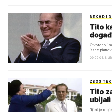
NEKAD I 
Tito k
događ
Otvoreno i be
jasne plano
09:09 04. SIJE
ZBOG TE
Tito z
ubijali
Riječ je o pj