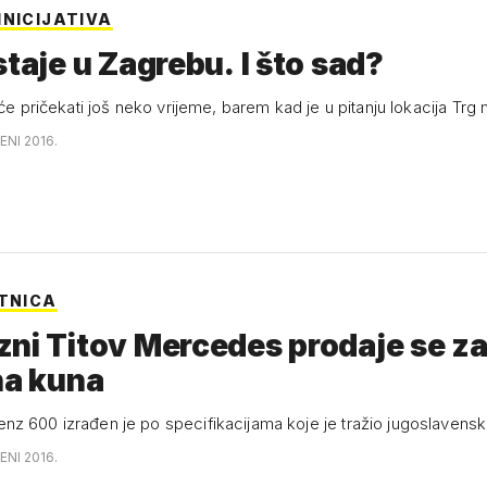
INICIJATIVA
staje u Zagrebu. I što sad?
 će pričekati još neko vrijeme, barem kad je u pitanju lokacija Trg 
ENI 2016.
ITNICA
ni Titov Mercedes prodaje se z
na kuna
z 600 izrađen je po specifikacijama koje je tražio jugoslavensk
ENI 2016.