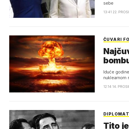
sebe
13:41 22. PROS
ČUVARI F
Najčuv
bomb
Iduće godine 
nuklearnom 
12:14 14. PROS
DIPLOMAT
Tito j