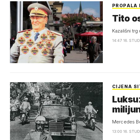
PROPALA 
Tito o
Kazališni trg
14:47 16. STUD
CIJENA S
Luksuz
miliju
Mercedes Ben
13:00 16. STUD