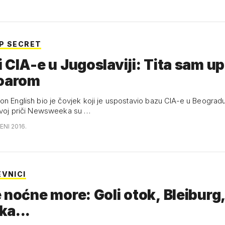
P SECRET
 CIA-e u Jugoslaviji: Tita sam u
soarom
on English bio je čovjek koji je uspostavio bazu CIA-e u Beograd
ovoj priči Newsweeka su …
ENI 2016.
EVNICI
 noćne more: Goli otok, Bleiburg
ka...