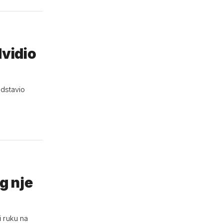
dvidio
edstavio
g nje
i ruku na