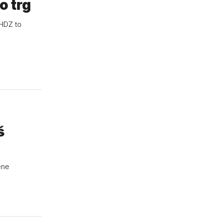
o trg
 HDZ to
š
ene