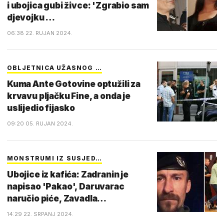
i ubojica gubi živce: 'Zgrabio sam
djevojku …
06:38 22. RUJAN 2024.
OBLJETNICA UŽASNOG …
Kuma Ante Gotovine optužili za
krvavu pljačku Fine, a onda je
uslijedio fijasko
09:20 05. RUJAN 2024.
MONSTRUMI IZ SUSJED…
Ubojice iz kafića: Zadranin je
napisao 'Pakao', Daruvarac
naručio piće, Zavadla…
14:29 22. SRPANJ 2024.