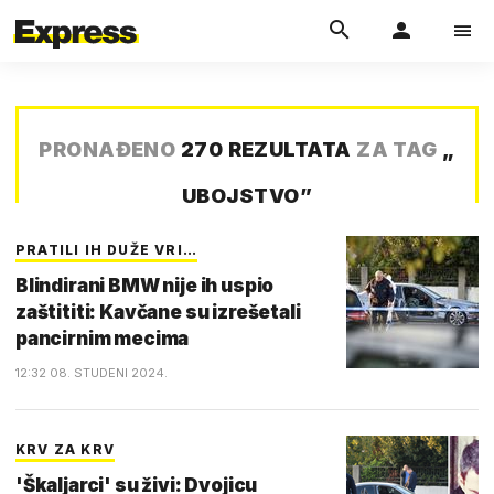
PRONAĐENO
270 REZULTATA
ZA TAG
„
UBOJSTVO
”
PRATILI IH DUŽE VRI…
Blindirani BMW nije ih uspio
zaštititi: Kavčane su izrešetali
pancirnim mecima
12:32 08. STUDENI 2024.
KRV ZA KRV
'Škaljarci' su živi: Dvojicu