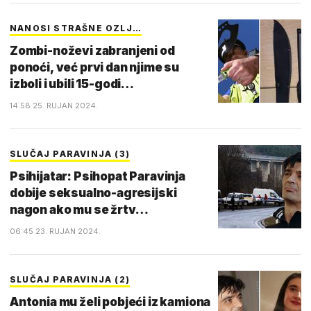
NANOSI STRAŠNE OZLJ…
Zombi-noževi zabranjeni od
ponoći, već prvi dan njime su
izboli i ubili 15-godi…
14:58 25. RUJAN 2024.
SLUČAJ PARAVINJA (3)
Psihijatar: Psihopat Paravinja
dobije seksualno-agresijski
nagon ako mu se žrtv…
06:45 23. RUJAN 2024.
SLUČAJ PARAVINJA (2)
Antonia mu želi pobjeći iz kamiona