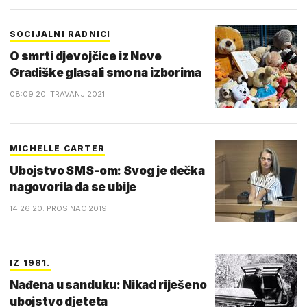
SOCIJALNI RADNICI
O smrti djevojčice iz Nove
Gradiške glasali smo na izborima
08:09 20. TRAVANJ 2021.
MICHELLE CARTER
Ubojstvo SMS-om: Svog je dečka
nagovorila da se ubije
14:26 20. PROSINAC 2019.
IZ 1981.
Nađena u sanduku: Nikad riješeno
ubojstvo djeteta