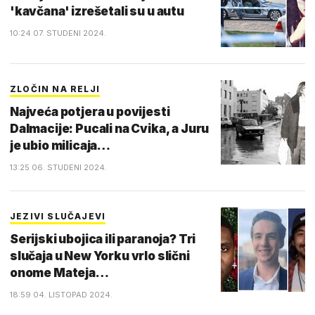
'kavčana' izrešetali su u autu
10:24 07. STUDENI 2024.
ZLOČIN NA RELJI
Najveća potjera u povijesti
Dalmacije: Pucali na Cvika, a Juru
je ubio milicaja…
13:25 06. STUDENI 2024.
JEZIVI SLUČAJEVI
Serijski ubojica ili paranoja? Tri
slučaja u New Yorku vrlo slični
onome Mateja…
18:59 04. LISTOPAD 2024.