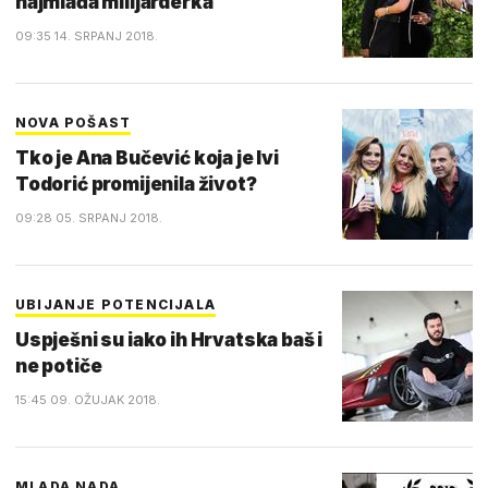
najmlađa milijarderka
09:35 14. SRPANJ 2018.
NOVA POŠAST
Tko je Ana Bučević koja je Ivi
Todorić promijenila život?
09:28 05. SRPANJ 2018.
UBIJANJE POTENCIJALA
Uspješni su iako ih Hrvatska baš i
ne potiče
15:45 09. OŽUJAK 2018.
MLADA NADA