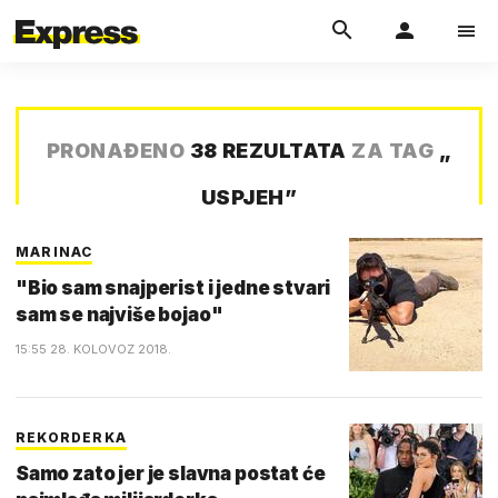
PRONAĐENO
38 REZULTATA
ZA TAG
„
USPJEH
”
MARINAC
"Bio sam snajperist i jedne stvari
sam se najviše bojao"
15:55 28. KOLOVOZ 2018.
REKORDERKA
Samo zato jer je slavna postat će