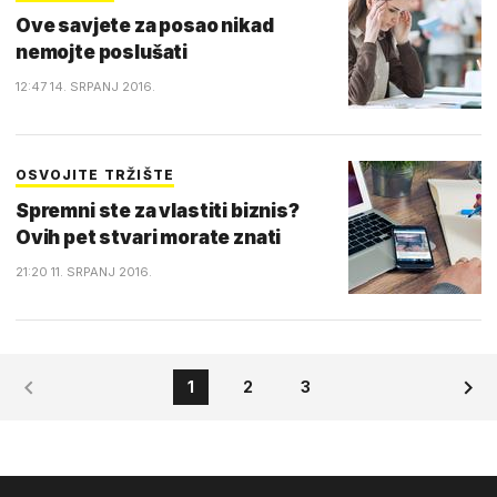
Ove savjete za posao nikad
nemojte poslušati
12:47 14. SRPANJ 2016.
OSVOJITE TRŽIŠTE
Spremni ste za vlastiti biznis?
Ovih pet stvari morate znati
21:20 11. SRPANJ 2016.
1
2
3