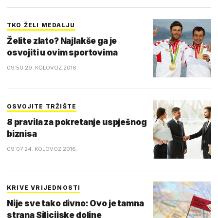
TKO ŽELI MEDALJU
Želite zlato? Najlakše ga je
osvojiti u ovim sportovima
09:50 29. KOLOVOZ 2016.
OSVOJITE TRŽIŠTE
8 pravila za pokretanje uspješnog
biznisa
09:07 24. KOLOVOZ 2016.
KRIVE VRIJEDNOSTI
Nije sve tako divno: Ovo je tamna
strana Silicijske doline