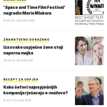
'Space and Time Film Festival'
nagradio Maria Mlakara
15:40 05. OŽUJAK 2018.
ZNANSTVENO DOKAZANO
Iza svake uspješne žene stoji
naporna majka
09:35 23. RUJAN 2016.
RECEPT ZA USPJEH
Kako šefovi najuspješnijih
kompanija rješavaju e-mailove?
15:44 17. RUJAN 2016.