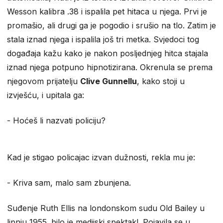
Wesson kalibra .38 i ispalila pet hitaca u njega. Prvi je
promašio, ali drugi ga je pogodio i srušio na tlo. Zatim je
stala iznad njega i ispalila još tri metka. Svjedoci tog
događaja kažu kako je nakon posljednjeg hitca stajala
iznad njega potpuno hipnotizirana. Okrenula se prema
njegovom prijatelju
Clive Gunnellu
, kako stoji u
izvješću, i upitala ga:
- Hoćeš li nazvati policiju?
Kad je stigao policajac izvan dužnosti, rekla mu je:
- Kriva sam, malo sam zbunjena.
Suđenje Ruth Ellis na londonskom sudu Old Bailey u
lipnju 1955. bilo je medijski spektakl. Pojavila se u