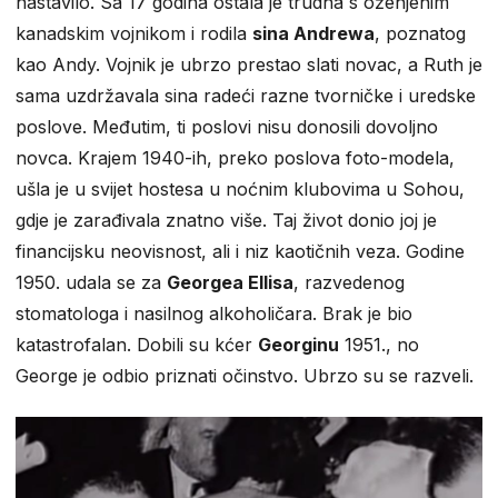
nastavilo. Sa 17 godina ostala je trudna s oženjenim
kanadskim vojnikom i rodila
sina Andrewa
, poznatog
kao Andy. Vojnik je ubrzo prestao slati novac, a Ruth je
sama uzdržavala sina radeći razne tvorničke i uredske
poslove. Međutim, ti poslovi nisu donosili dovoljno
novca. Krajem 1940-ih, preko poslova foto-modela,
ušla je u svijet hostesa u noćnim klubovima u Sohou,
gdje je zarađivala znatno više. Taj život donio joj je
financijsku neovisnost, ali i niz kaotičnih veza. Godine
1950. udala se za
Georgea Ellisa
, razvedenog
stomatologa i nasilnog alkoholičara. Brak je bio
katastrofalan. Dobili su kćer
Georginu
1951., no
George je odbio priznati očinstvo. Ubrzo su se razveli.