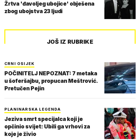
Žrtva 'đavoljeg ubojice' obješena
zbog ubojstva 23 ljudi
JOŠ IZ RUBRIKE
CRNI OSIJEK
POČINITELJ NEPOZNAT: 7 metaka
u šoferšajbu, propucan Meštrović.
Pretučen Pejin
PLANINARSKA LEGENDA
Jeziva smrt specijalca koji je
opčinio svijet: Ubili ga vrhovi za
koje je živio