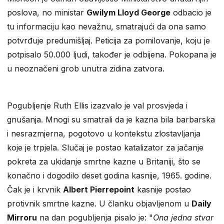
poslova, no ministar
Gwilym Lloyd George
odbacio je
tu informaciju kao nevažnu, smatrajući da ona samo
potvrđuje predumišljaj. Peticija za pomilovanje, koju je
potpisalo 50.000 ljudi, također je odbijena. Pokopana je
u neoznačeni grob unutra zidina zatvora.
Pogubljenje Ruth Ellis izazvalo je val prosvjeda i
gnušanja. Mnogi su smatrali da je kazna bila barbarska
i nesrazmjerna, pogotovo u kontekstu zlostavljanja
koje je trpjela. Slučaj je postao katalizator za jačanje
pokreta za ukidanje smrtne kazne u Britaniji, što se
konačno i dogodilo deset godina kasnije, 1965. godine.
Čak je i krvnik
Albert Pierrepoint
kasnije postao
protivnik smrtne kazne. U članku objavljenom u
Daily
Mirroru
na dan pogubljenja pisalo je: "
Ona jedna stvar