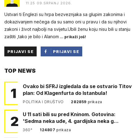
11:25 09.SRPANJ 2026.
Ustvari ti Englezi su hrpa bezveznjaka sa glupim zakonima i
dokazivanjem nečega da su samo oni u pravu i da su njihovi
zakoni i život najbolji na svijetu.Ubili ženu koju nisu bili u stanju
zaštiti ,tako je bilo i Alanom
... prikaži još!
PRIJAVI SE
PRIJAVI SE
PUTEM
TOP NEWS
FACEBOOKA
Ovako bi SFRJ izgledala da se ostvario Titov
1
plan: Od Klagenfurta do Istanbula!
POLITIKA I DRUŠTVO
282859
prikaza
U 11 sati bili su pred Kninom. Gotovina:
2
'Sedma neka uđe, 4. gardijska neka g…
360°
124807
prikaza