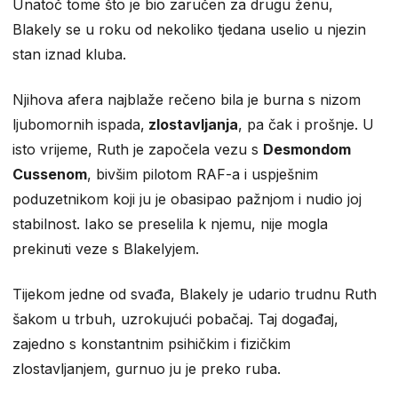
Unatoč tome što je bio zaručen za drugu ženu,
Blakely se u roku od nekoliko tjedana uselio u njezin
stan iznad kluba.
Njihova afera najblaže rečeno bila je burna s nizom
ljubomornih ispada,
zlostavljanja
, pa čak i prošnje. U
isto vrijeme, Ruth je započela vezu s
Desmondom
Cussenom
, bivšim pilotom RAF-a i uspješnim
poduzetnikom koji ju je obasipao pažnjom i nudio joj
stabilnost. Iako se preselila k njemu, nije mogla
prekinuti veze s Blakelyjem.
Tijekom jedne od svađa, Blakely je udario trudnu Ruth
šakom u trbuh, uzrokujući pobačaj. Taj događaj,
zajedno s konstantnim psihičkim i fizičkim
zlostavljanjem, gurnuo ju je preko ruba.