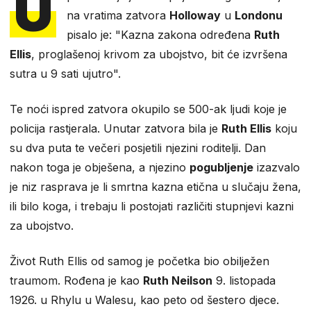
U
na vratima zatvora
Holloway
u
Londonu
pisalo je: "Kazna zakona određena
Ruth
Ellis
, proglašenoj krivom za ubojstvo, bit će izvršena
sutra u 9 sati ujutro".
Te noći ispred zatvora okupilo se 500-ak ljudi koje je
policija rastjerala. Unutar zatvora bila je
Ruth Ellis
koju
su dva puta te večeri posjetili njezini roditelji. Dan
nakon toga je obješena, a njezino
pogubljenje
izazvalo
je niz rasprava je li smrtna kazna etična u slučaju žena,
ili bilo koga, i trebaju li postojati različiti stupnjevi kazni
za ubojstvo.
Život Ruth Ellis od samog je početka bio obilježen
traumom. Rođena je kao
Ruth Neilson
9. listopada
1926. u Rhylu u Walesu, kao peto od šestero djece.