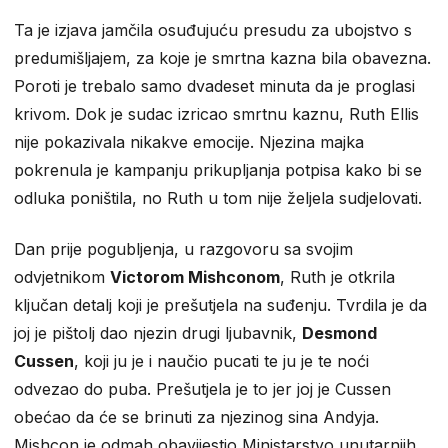
Ta je izjava jamčila osuđujuću presudu za ubojstvo s
predumišljajem, za koje je smrtna kazna bila obavezna.
Poroti je trebalo samo dvadeset minuta da je proglasi
krivom. Dok je sudac izricao smrtnu kaznu, Ruth Ellis
nije pokazivala nikakve emocije. Njezina majka
pokrenula je kampanju prikupljanja potpisa kako bi se
odluka poništila, no Ruth u tom nije željela sudjelovati.
Dan prije pogubljenja, u razgovoru sa svojim
odvjetnikom
Victorom Mishconom
, Ruth je otkrila
ključan detalj koji je prešutjela na suđenju. Tvrdila je da
joj je pištolj dao njezin drugi ljubavnik,
Desmond
Cussen
, koji ju je i naučio pucati te ju je te noći
odvezao do puba. Prešutjela je to jer joj je Cussen
obećao da će se brinuti za njezinog sina Andyja.
Mishcon je odmah obavijestio Ministarstvo unutarnjih