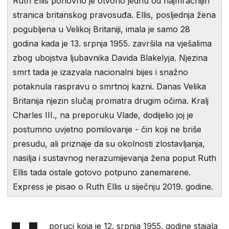
Ruth Ellis ponovno je otvorio jednu od najmračnijih
stranica britanskog pravosuđa. Ellis, posljednja žena
pogubljena u Velikoj Britaniji, imala je samo 28
godina kada je 13. srpnja 1955. završila na vješalima
zbog ubojstva ljubavnika Davida Blakelyja. Njezina
smrt tada je izazvala nacionalni bijes i snažno
potaknula raspravu o smrtnoj kazni. Danas Velika
Britanija njezin slučaj promatra drugim očima. Kralj
Charles III., na preporuku Vlade, dodijelio joj je
postumno uvjetno pomilovanje - čin koji ne briše
presudu, ali priznaje da su okolnosti zlostavljanja,
nasilja i sustavnog nerazumijevanja žena poput Ruth
Ellis tada ostale gotovo potpuno zanemarene.
Express je pisao o Ruth Ellis u siječnju 2019. godine.
poruci koja je 12. srpnja 1955. godine stajala