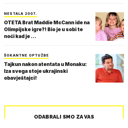
NESTALA 2007.
OTETA Brat Maddie McCann ide na
Olimpijske igre?! Bio je u sobi te
noći kad je …
ŠOKANTNE OPTUŽBE
Tajkun nakon atentata u Monaku:
Iza svega stoje ukrajinski
obavještajci!