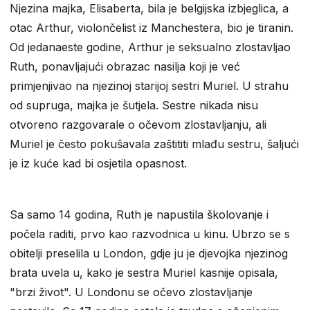
Njezina majka, Elisaberta, bila je belgijska izbjeglica, a
otac Arthur, violončelist iz Manchestera, bio je tiranin.
Od jedanaeste godine, Arthur je seksualno zlostavljao
Ruth, ponavljajući obrazac nasilja koji je već
primjenjivao na njezinoj starijoj sestri Muriel. U strahu
od supruga, majka je šutjela. Sestre nikada nisu
otvoreno razgovarale o očevom zlostavljanju, ali
Muriel je često pokušavala zaštititi mlađu sestru, šaljući
je iz kuće kad bi osjetila opasnost.
Sa samo 14 godina, Ruth je napustila školovanje i
počela raditi, prvo kao razvodnica u kinu. Ubrzo se s
obitelji preselila u London, gdje ju je djevojka njezinog
brata uvela u, kako je sestra Muriel kasnije opisala,
"brzi život". U Londonu se očevo zlostavljanje