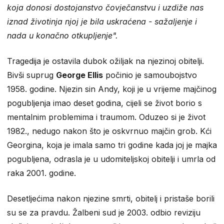
koja donosi dostojanstvo čovječanstvu i uzdiže nas
iznad životinja njoj je bila uskraćena - sažaljenje i
nada u konačno otkupljenje".
Tragedija je ostavila dubok ožiljak na njezinoj obitelji.
Bivši suprug
George Ellis
počinio je samoubojstvo
1958. godine. Njezin sin Andy, koji je u vrijeme majčinog
pogubljenja imao deset godina, cijeli se život borio s
mentalnim problemima i traumom. Oduzeo si je život
1982., nedugo nakon što je oskvrnuo majčin grob. Kći
Georgina, koja je imala samo tri godine kada joj je majka
pogubljena, odrasla je u udomiteljskoj obitelji i umrla od
raka 2001. godine.
Desetljećima nakon njezine smrti, obitelj i pristaše borili
su se za pravdu. Žalbeni sud je 2003. odbio reviziju