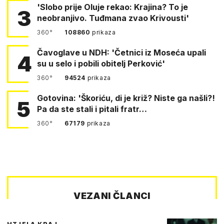
'Slobo prije Oluje rekao: Krajina? To je
3
neobranjivo. Tuđmana zvao Krivousti'
360°
108860
prikaza
Čavoglave u NDH: 'Četnici iz Moseća upali
4
su u selo i pobili obitelj Perković'
360°
94524
prikaza
Gotovina: 'Škoriću, di je križ? Niste ga našli?!
5
Pa da ste stali i pitali fratr…
360°
67179
prikaza
VEZANI ČLANCI