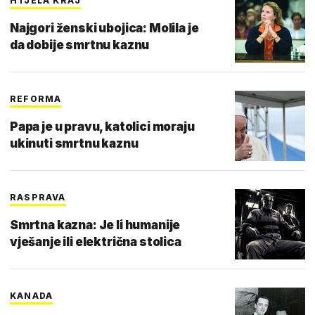
HTJELA KRAJ
Najgori ženski ubojica: Molila je
da dobije smrtnu kaznu
REFORMA
Papa je u pravu, katolici moraju
ukinuti smrtnu kaznu
RASPRAVA
Smrtna kazna: Je li humanije
vješanje ili električna stolica
KANADA