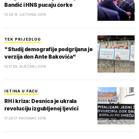
Bandić i HNS pucaju ćorke
13:39 15. LISTOPAD 2019.
TEK PRIJEDLOG
"Studij demografije podgrijana je
verzija don Ante Bakovića"
13:17 26. SIJEČANJ 2019.
ISTINA U FACU
RH i kriza: Desnica je ukrala
revoluciju izgubljenoj ljevici
17:29 17. PROSINAC 2018.