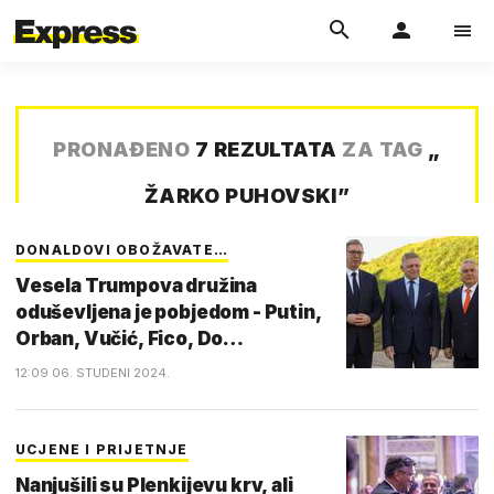
PRONAĐENO
7 REZULTATA
ZA TAG
„
ŽARKO PUHOVSKI
”
DONALDOVI OBOŽAVATE…
Vesela Trumpova družina
oduševljena je pobjedom - Putin,
Orban, Vučić, Fico, Do…
12:09 06. STUDENI 2024.
UCJENE I PRIJETNJE
Nanjušili su Plenkijevu krv, ali