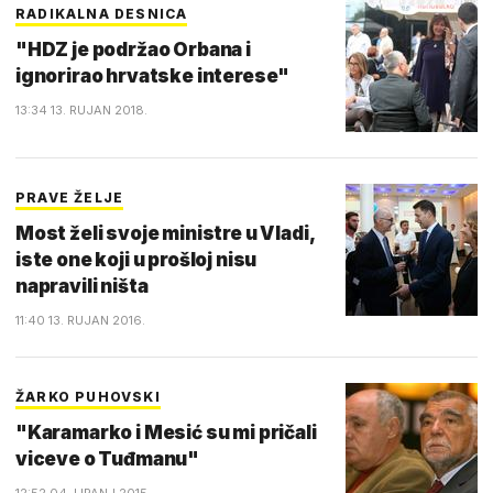
RADIKALNA DESNICA
"HDZ je podržao Orbana i
ignorirao hrvatske interese"
13:34 13. RUJAN 2018.
PRAVE ŽELJE
Most želi svoje ministre u Vladi,
iste one koji u prošloj nisu
napravili ništa
11:40 13. RUJAN 2016.
ŽARKO PUHOVSKI
"Karamarko i Mesić su mi pričali
viceve o Tuđmanu"