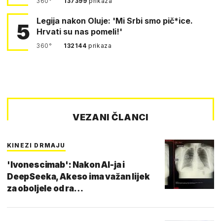
360°
137399
prikaza
Legija nakon Oluje: 'Mi Srbi smo pič*ice.
5
Hrvati su nas pomeli!'
360°
132144
prikaza
VEZANI ČLANCI
KINEZI DRMAJU
'Ivonescimab': Nakon AI-ja i
DeepSeeka, Akeso ima važan lijek
za oboljele od ra…