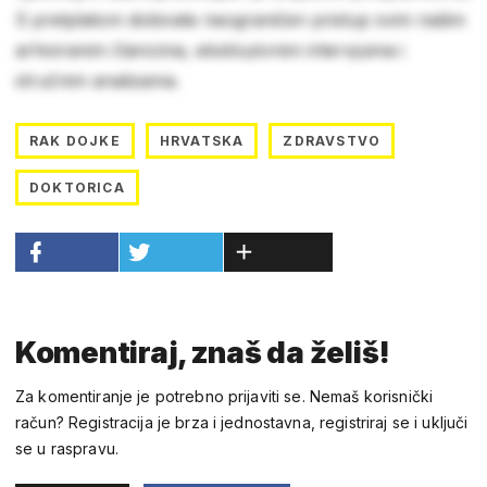
S pretplatom dobivate neograničen pristup svim našim
arhiviranim člancima, ekskluzivnim intervjuima i
stručnim analizama.
RAK DOJKE
HRVATSKA
ZDRAVSTVO
DOKTORICA
Komentiraj, znaš da želiš!
Za komentiranje je potrebno prijaviti se. Nemaš korisnički
račun? Registracija je brza i jednostavna, registriraj se i uključi
se u raspravu.