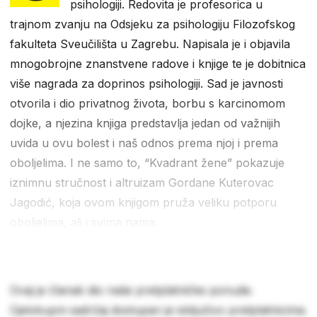
psihologiji. Redovita je profesorica u
trajnom zvanju na Odsjeku za psihologiju Filozofskog
fakulteta Sveučilišta u Zagrebu. Napisala je i objavila
mnogobrojne znanstvene radove i knjige te je dobitnica
više nagrada za doprinos psihologiji. Sad je javnosti
otvorila i dio privatnog života, borbu s karcinomom
dojke, a njezina knjiga predstavlja jedan od važnijih
uvida u ovu bolest i naš odnos prema njoj i prema
oboljelima. I ne samo to, “Kvadrant žene” pokazuje
iznimnu stručnost i altruizam Gordane Kuterovac
Jagodić, koja ovom knjigom pruža veliku potporu
oboljelima, ali i svima nama.
Ovaj je članak dio naše pretplatničke ponude.
Cjelokupni sadržaj dostupan je isključivo pretplatnicima.