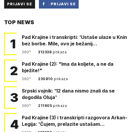
PRIJAVI SE
PRIJAVI SE
PUTEM
TOP NEWS
FACEBOOKA
Pad Krajine i transkripti: 'Ustaše ulaze u Knin
1
bez borbe. Mile, ovo je bežanij…
360°
312338
prikaza
Pad Krajine (2): "Ima da koljete, a ne da
2
bježite!"
360°
230810
prikaza
Srpski vojnik: '12 dana nismo znali da se
3
dogodila Oluja'
360°
211905
prikaza
Pad Krajine (3) i transkripti razgovora Arkan-
4
Legija: 'Čujem, prelazite ustašam…