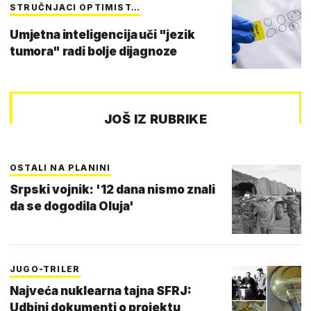
STRUČNJACI OPTIMIST…
Umjetna inteligencija uči "jezik
tumora" radi bolje dijagnoze
JOŠ IZ RUBRIKE
OSTALI NA PLANINI
Srpski vojnik: '12 dana nismo znali
da se dogodila Oluja'
JUGO-TRILER
Najveća nuklearna tajna SFRJ:
Udbini dokumenti o projektu