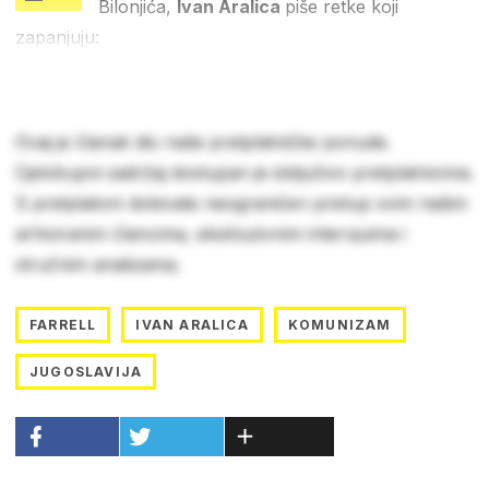
Bilonjića,
Ivan Aralica
piše retke koji
zapanjuju:
Ovaj je članak dio naše pretplatničke ponude.
Cjelokupni sadržaj dostupan je isključivo pretplatnicima.
S pretplatom dobivate neograničen pristup svim našim
arhiviranim člancima, ekskluzivnim intervjuima i
stručnim analizama.
FARRELL
IVAN ARALICA
KOMUNIZAM
JUGOSLAVIJA