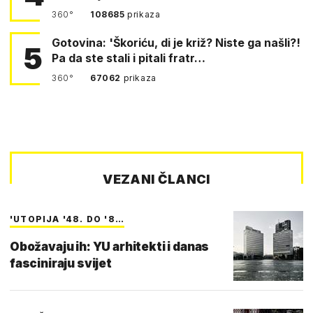
360°
108685
prikaza
Gotovina: 'Škoriću, di je križ? Niste ga našli?!
5
Pa da ste stali i pitali fratr…
360°
67062
prikaza
VEZANI ČLANCI
'UTOPIJA '48. DO '8…
Obožavaju ih: YU arhitekti i danas
fasciniraju svijet