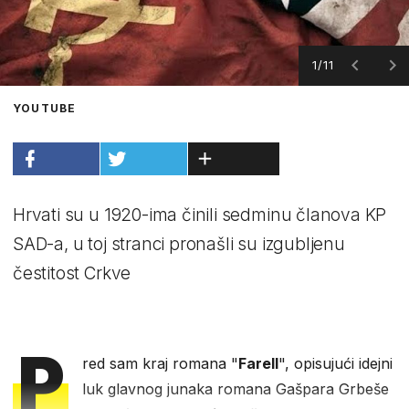
1/11
YOUTUBE
Hrvati su u 1920-ima činili sedminu članova KP
SAD-a, u toj stranci pronašli su izgubljenu
čestitost Crkve
P
red sam kraj romana "
Farell
", opisujući idejni
luk glavnog junaka romana Gašpara Grbeše