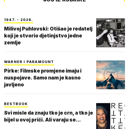
1947. - 2026.
Milivoj Puhlovski: Otišao je redatelj
koji je stvorio djetinjstvo jedne
zemlje
WARNER I PARAMOUNT
Pirke: Filmske promjene imaju i
nuspojave. Samo nam je kasno
javljeno
BESTBOOK
Svi misle da znaju tko je crn, a tko je
bijel u ovoj priči. Ali varaju se...