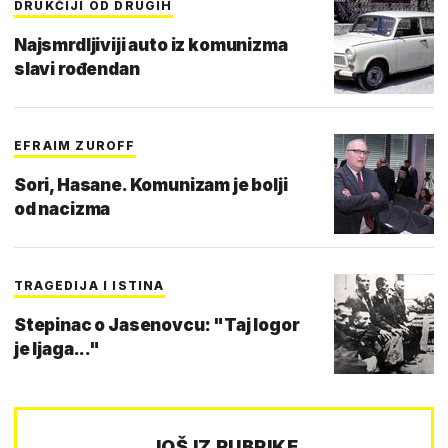
DRUKČIJI OD DRUGIH
Najsmrdljiviji auto iz komunizma
slavi rođendan
EFRAIM ZUROFF
Sori, Hasane. Komunizam je bolji
od nacizma
TRAGEDIJA I ISTINA
Stepinac o Jasenovcu: "Taj logor
je ljaga..."
JOŠ IZ RUBRIKE