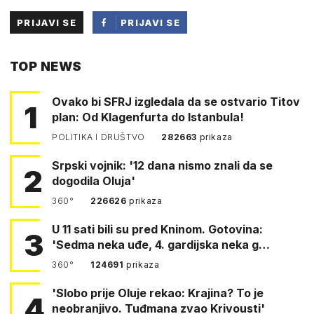
PRIJAVI SE
PRIJAVI SE
PUTEM
TOP NEWS
FACEBOOKA
Ovako bi SFRJ izgledala da se ostvario Titov
1
plan: Od Klagenfurta do Istanbula!
POLITIKA I DRUŠTVO
282663
prikaza
Srpski vojnik: '12 dana nismo znali da se
2
dogodila Oluja'
360°
226626
prikaza
U 11 sati bili su pred Kninom. Gotovina:
3
'Sedma neka uđe, 4. gardijska neka g…
360°
124691
prikaza
'Slobo prije Oluje rekao: Krajina? To je
4
neobranjivo. Tuđmana zvao Krivousti'