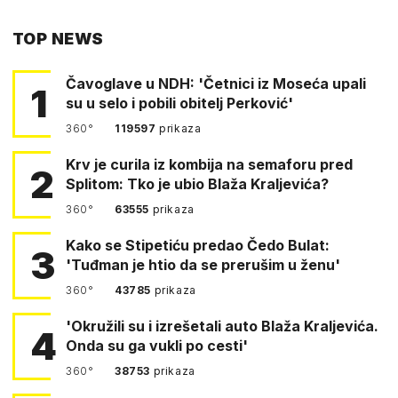
PUTEM
TOP NEWS
FACEBOOKA
Čavoglave u NDH: 'Četnici iz Moseća upali
1
su u selo i pobili obitelj Perković'
360°
119597
prikaza
Krv je curila iz kombija na semaforu pred
2
Splitom: Tko je ubio Blaža Kraljevića?
360°
63555
prikaza
Kako se Stipetiću predao Čedo Bulat:
3
'Tuđman je htio da se prerušim u ženu'
360°
43785
prikaza
'Okružili su i izrešetali auto Blaža Kraljevića.
4
Onda su ga vukli po cesti'
360°
38753
prikaza