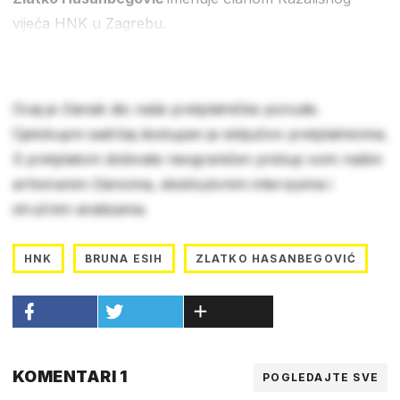
vijeća HNK u Zagrebu.
Ovaj je članak dio naše pretplatničke ponude.
Cjelokupni sadržaj dostupan je isključivo pretplatnicima.
S pretplatom dobivate neograničen pristup svim našim
arhiviranim člancima, ekskluzivnim intervjuima i
stručnim analizama.
HNK
BRUNA ESIH
ZLATKO HASANBEGOVIĆ
KOMENTARI 1
POGLEDAJTE SVE