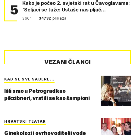
Kako je počeo 2. svjetski rat u Čavoglavama:
5
'Seljaci se tuže: Ustaše nas pljač…
360°
34732
prikaza
VEZANI ČLANCI
KAD SE SVE SABERE...
Išli smo u Petrograd kao
pikzibneri, vratili se kao šampioni
HRVATSKI TEATAR
Ginekolozi i ovrhovoditelji vode