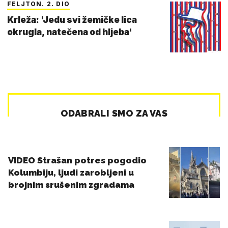
FELJTON. 2. DIO
Krleža: 'Jedu svi žemičke lica
okrugla, natečena od hljeba'