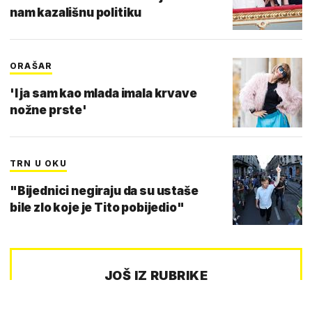
nam kazališnu politiku
ORAŠAR
'I ja sam kao mlada imala krvave
nožne prste'
TRN U OKU
"Bijednici negiraju da su ustaše
bile zlo koje je Tito pobijedio"
JOŠ IZ RUBRIKE