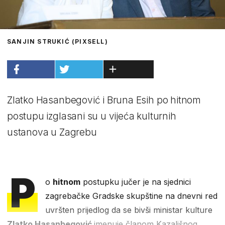
SANJIN STRUKIĆ (PIXSELL)
Zlatko Hasanbegović i Bruna Esih po hitnom
postupu izglasani su u vijeća kulturnih
ustanova u Zagrebu
P
o
hitnom
postupku jučer je na sjednici
zagrebačke Gradske skupštine na dnevni red
uvršten prijedlog da se bivši ministar kulture
Zlatko Hasanbegović
imenuje članom Kazališnog