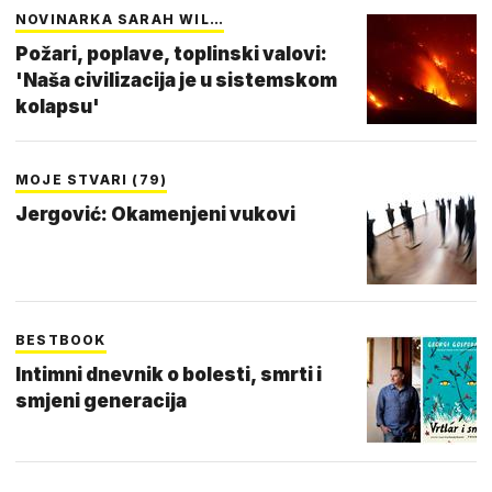
NOVINARKA SARAH WIL…
Požari, poplave, toplinski valovi:
'Naša civilizacija je u sistemskom
kolapsu'
MOJE STVARI (79)
Jergović: Okamenjeni vukovi
BESTBOOK
Intimni dnevnik o bolesti, smrti i
smjeni generacija