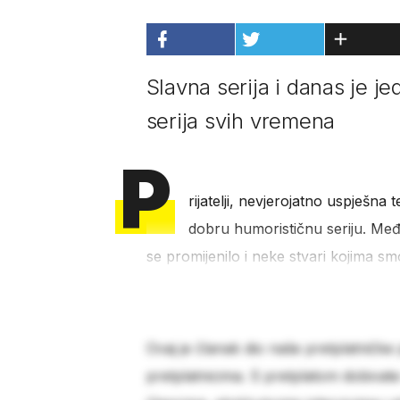
Slavna serija i danas je j
serija svih vremena
P
rijatelji, nevjerojatno uspješna t
dobru humorističnu seriju. Međ
se promijenilo i neke stvari kojima sm
Ovaj je članak dio naše pretplatničke
pretplatnicima. S pretplatom dobivat