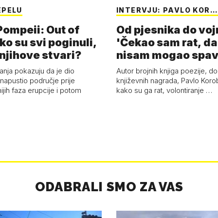
EPELU
INTERVJU: PAVLO KOR…
Pompeii: Out of
Od pjesnika do voj
ko su svi poginuli,
'Čekao sam rat, d
 njihove stvari?
nisam mogao spava
anja pokazuju da je dio
Autor brojnih knjiga poezije, do
napustio područje prije
književnih nagrada, Pavlo Koro
jih faza erupcije i potom
kako su ga rat, volontiranje …