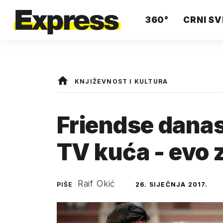
360°
CRNI SV
KNJIŽEVNOST I KULTURA
Friendse danas 
TV kuća - evo 
Raif Okić
PIŠE
26. SIJEČNJA 2017.