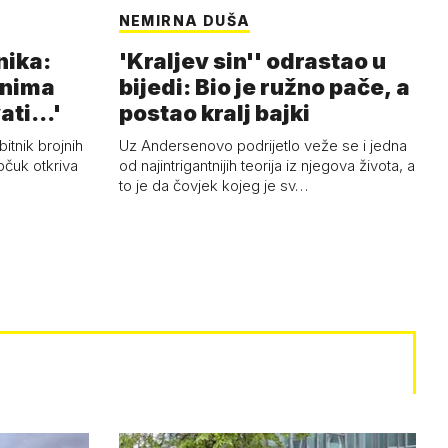
NEMIRNA DUŠA
nika:
'Kraljev sin'' odrastao u
anima
bijedi: Bio je ružno pače, a
ti...'
postao kralj bajki
bitnik brojnih
Uz Andersenovo podrijetlo veže se i jedna
bčuk otkriva
od najintrigantnijih teorija iz njegova života, a
to je da čovjek kojeg je sv…