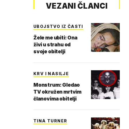
VEZANI ČLANCI
UBOJSTVO IZ ČASTI
Žele me ubiti: Ona
živi u strahu od
svoje obitelji
KRV I NASILJE
Monstrum: Gledao
TV okružen mrtvim
članovima obitelji
TINA TURNER