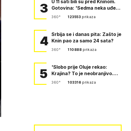
U 11 sati bili su pred Kninom.
3
Gotovina: 'Sedma neka uđe,
4. gardijska neka g…
360°
123553
prikaza
Srbija se i danas pita: Zašto je
4
Knin pao za samo 24 sata?
360°
110888
prikaza
'Slobo prije Oluje rekao:
5
Krajina? To je neobranjivo.
Tuđmana zvao Krivousti'
360°
103316
prikaza