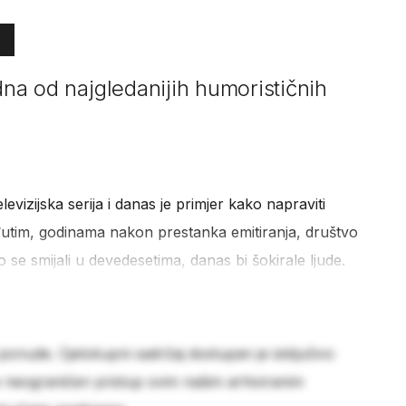
edna od najgledanijih humorističnih
elevizijska serija i danas je primjer kako napraviti
utim, godinama nakon prestanka emitiranja, društvo
o se smijali u devedesetima, danas bi šokirale ljude.
 ponude. Cjelokupni sadržaj dostupan je isključivo
e neograničen pristup svim našim arhiviranim