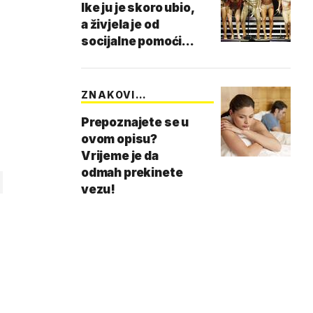
Ike ju je skoro ubio,
a živjela je od
socijalne pomoći...
ZNAKOVI
UPOZORENJA
Prepoznajete se u
ovom opisu?
Vrijeme je da
odmah prekinete
vezu!