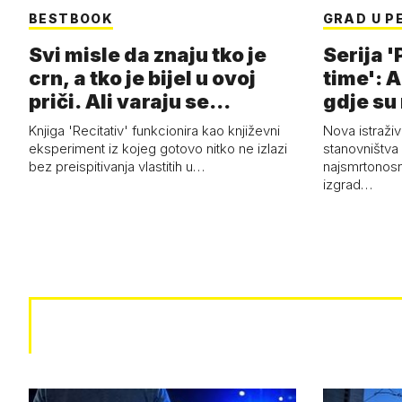
BESTBOOK
GRAD U P
Svi misle da znaju tko je
Serija '
crn, a tko je bijel u ovoj
time': A
priči. Ali varaju se...
gdje su
Knjiga 'Recitativ' funkcionira kao književni
Nova istraživ
eksperiment iz kojeg gotovo nitko ne izlazi
stanovništva 
bez preispitivanja vlastitih u…
najsmrtonosni
izgrad…