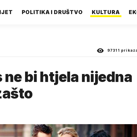
IJET
POLITIKA I DRUŠTVO
KULTURA
EK
97311
prikaz
ne bi htjela nijedna
zašto