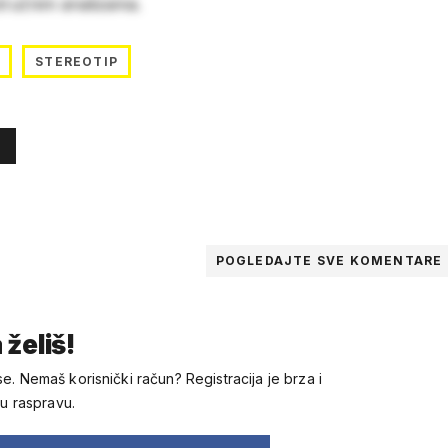
stručnim analizama.
STEREOTIP
POGLEDAJTE SVE
KOMENTARE
 želiš!
se. Nemaš korisnički račun? Registracija je brza i
 u raspravu.