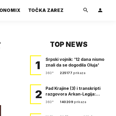
ONOMIX
TOČKA ZAREZ
TOP NEWS
a
Srpski vojnik: '12 dana nismo
1
znali da se dogodila Oluja'
360°
225177
prikaza
Pad Krajine (3) i transkripti
2
razgovora Arkan-Legija:
'Čujem, prelazite ustašam…
360°
140209
prikaza