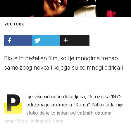
YOUTUBE
Bio je to neželjen film, koji je mnogima trebao
samo zbog novca i kojega su se mnogi odricali
P
rije više od četiri desetljeća, 15. ožujka 1972.
održana je premijera “Kuma”. Nitko tada nije
slutio da je to jedan od važnijih datuma
američkog i svjetskog filma.