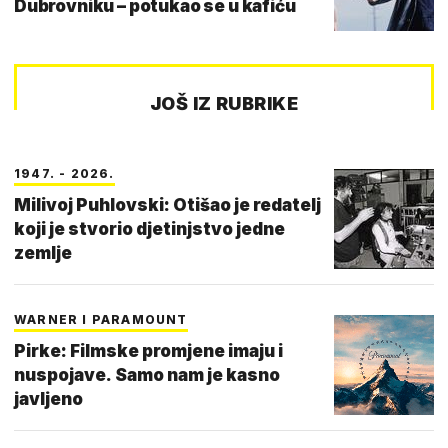
Dubrovniku – potukao se u kafiću
JOŠ IZ RUBRIKE
1947. - 2026.
Milivoj Puhlovski: Otišao je redatelj
koji je stvorio djetinjstvo jedne
zemlje
WARNER I PARAMOUNT
Pirke: Filmske promjene imaju i
nuspojave. Samo nam je kasno
javljeno