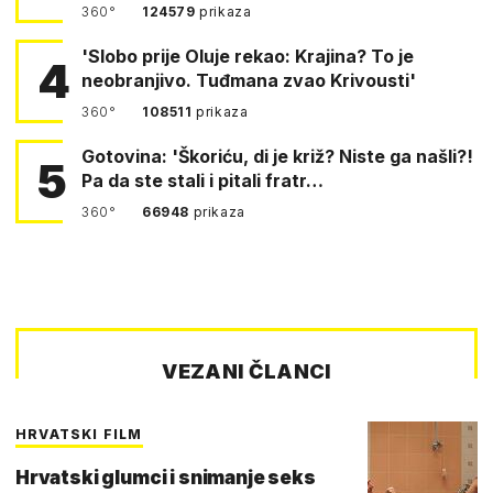
360°
124579
prikaza
'Slobo prije Oluje rekao: Krajina? To je
4
neobranjivo. Tuđmana zvao Krivousti'
360°
108511
prikaza
Gotovina: 'Škoriću, di je križ? Niste ga našli?!
5
Pa da ste stali i pitali fratr…
360°
66948
prikaza
VEZANI ČLANCI
HRVATSKI FILM
Hrvatski glumci i snimanje seks