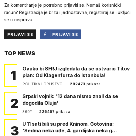
Za komentiranje je potrebno prijaviti se. Nemaš korisnički
račun? Registracija je brza i jednostavna, registriraj se i uključi
se u raspravu.
PRIJAVI SE
PRIJAVI SE
PUTEM
TOP NEWS
FACEBOOKA
Ovako bi SFRJ izgledala da se ostvario Titov
1
plan: Od Klagenfurta do Istanbula!
POLITIKA I DRUŠTVO
282473
prikaza
Srpski vojnik: '12 dana nismo znali da se
2
dogodila Oluja'
360°
226467
prikaza
U 11 sati bili su pred Kninom. Gotovina:
3
'Sedma neka uđe, 4. gardijska neka g…