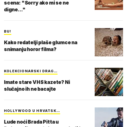
scena: "Sorry ako mi se ne
digne..."
BU!
Kako redatelji plaše glumce na
snimanju horor filma?
KOLEKCIONARSKI DRAG…
Imate stare VHS kazete? Ni
slučajno ih ne bacajte
HOLLYWOOD U HRVATSK…
Lude noći Brada Pitta u