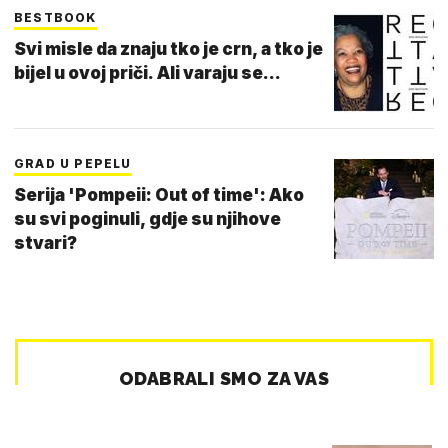
BESTBOOK
Svi misle da znaju tko je crn, a tko je
bijel u ovoj priči. Ali varaju se...
GRAD U PEPELU
Serija 'Pompeii: Out of time': Ako
su svi poginuli, gdje su njihove
stvari?