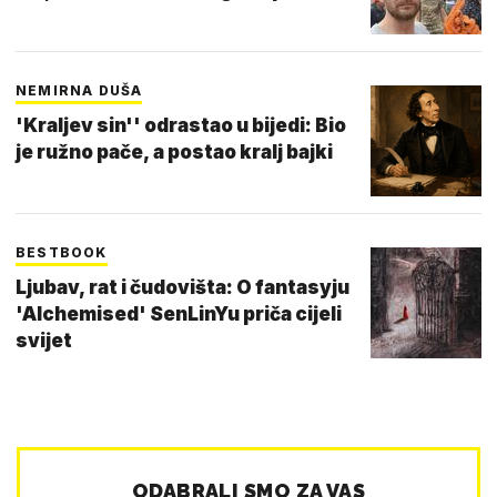
NEMIRNA DUŠA
'Kraljev sin'' odrastao u bijedi: Bio
je ružno pače, a postao kralj bajki
BESTBOOK
Ljubav, rat i čudovišta: O fantasyju
'Alchemised' SenLinYu priča cijeli
svijet