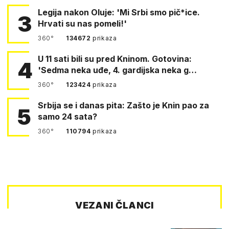
Legija nakon Oluje: 'Mi Srbi smo pič*ice.
3
Hrvati su nas pomeli!'
360°
134672
prikaza
U 11 sati bili su pred Kninom. Gotovina:
4
'Sedma neka uđe, 4. gardijska neka g…
360°
123424
prikaza
Srbija se i danas pita: Zašto je Knin pao za
5
samo 24 sata?
360°
110794
prikaza
VEZANI ČLANCI