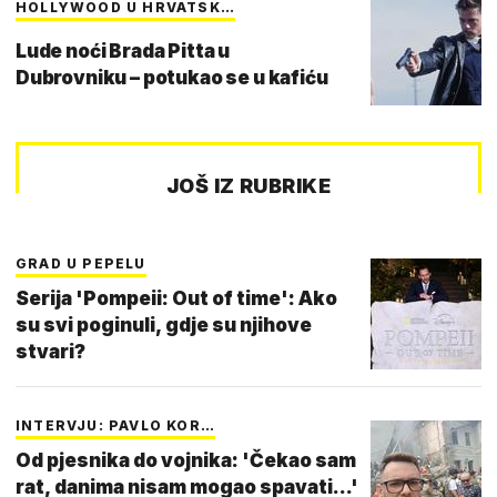
HOLLYWOOD U HRVATSK…
Lude noći Brada Pitta u
Dubrovniku – potukao se u kafiću
JOŠ IZ RUBRIKE
GRAD U PEPELU
Serija 'Pompeii: Out of time': Ako
su svi poginuli, gdje su njihove
stvari?
INTERVJU: PAVLO KOR…
Od pjesnika do vojnika: 'Čekao sam
rat, danima nisam mogao spavati...'