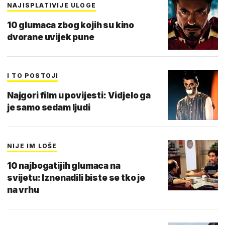
NAJISPLATIVIJE ULOGE
10 glumaca zbog kojih su kino
dvorane uvijek pune
I TO POSTOJI
Najgori film u povijesti: Vidjelo ga
je samo sedam ljudi
NIJE IM LOŠE
10 najbogatijih glumaca na
svijetu: Iznenadili biste se tko je
na vrhu