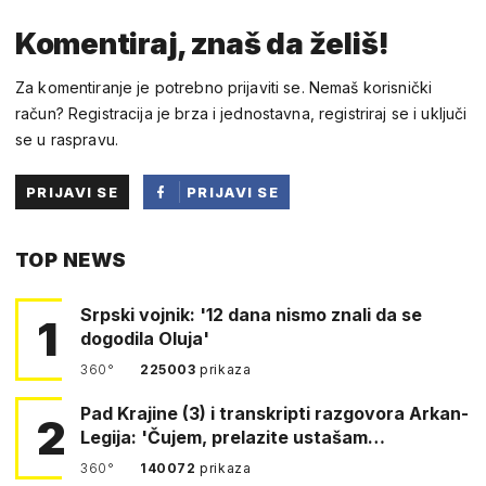
Komentiraj, znaš da želiš!
Za komentiranje je potrebno prijaviti se. Nemaš korisnički
račun? Registracija je brza i jednostavna, registriraj se i uključi
se u raspravu.
PRIJAVI SE
PRIJAVI SE
PUTEM
TOP NEWS
FACEBOOKA
Srpski vojnik: '12 dana nismo znali da se
1
dogodila Oluja'
360°
225003
prikaza
Pad Krajine (3) i transkripti razgovora Arkan-
2
Legija: 'Čujem, prelazite ustašam…
360°
140072
prikaza