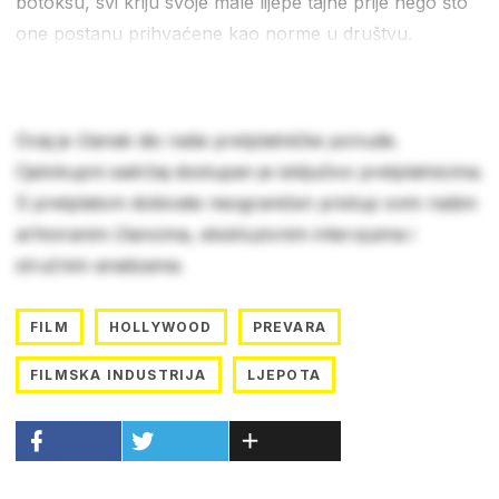
botoksu, svi kriju svoje male lijepe tajne prije nego što
one postanu prihvaćene kao norme u društvu.
Ovaj je članak dio naše pretplatničke ponude.
Cjelokupni sadržaj dostupan je isključivo pretplatnicima.
S pretplatom dobivate neograničen pristup svim našim
arhiviranim člancima, ekskluzivnim intervjuima i
stručnim analizama.
FILM
HOLLYWOOD
PREVARA
FILMSKA INDUSTRIJA
LJEPOTA