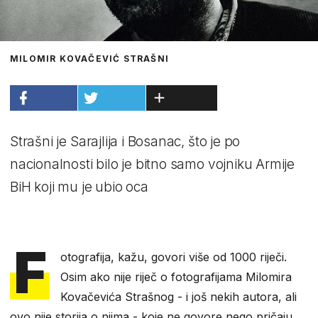
MILOMIR KOVAČEVIĆ STRAŠNI
Strašni je Sarajlija i Bosanac, što je po
nacionalnosti bilo je bitno samo vojniku Armije
BiH koji mu je ubio oca
F
otografija, kažu, govori više od 1000 riječi.
Osim ako nije riječ o fotografijama Milomira
Kovačevića Strašnog - i još nekih autora, ali
ovo nije storija o njima - koje ne govore nego pričaju