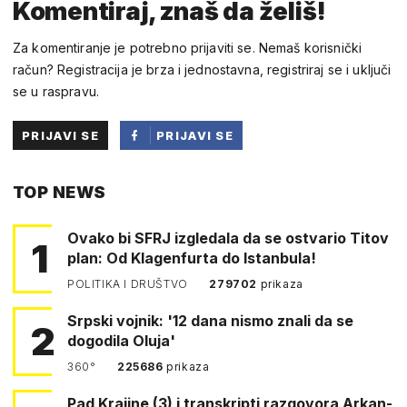
Komentiraj, znaš da želiš!
Za komentiranje je potrebno prijaviti se. Nemaš korisnički
račun? Registracija je brza i jednostavna, registriraj se i uključi
se u raspravu.
PRIJAVI SE
PRIJAVI SE
PUTEM
TOP NEWS
FACEBOOKA
Ovako bi SFRJ izgledala da se ostvario Titov
1
plan: Od Klagenfurta do Istanbula!
POLITIKA I DRUŠTVO
279702
prikaza
Srpski vojnik: '12 dana nismo znali da se
2
dogodila Oluja'
360°
225686
prikaza
Pad Krajine (3) i transkripti razgovora Arkan-