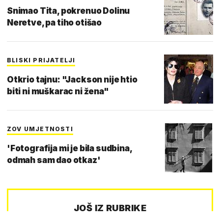
Snimao Tita, pokrenuo Dolinu
Neretve, pa tiho otišao
BLISKI PRIJATELJI
Otkrio tajnu: "Jackson nije htio
biti ni muškarac ni žena"
ZOV UMJETNOSTI
'Fotografija mi je bila sudbina,
odmah sam dao otkaz'
JOŠ IZ RUBRIKE