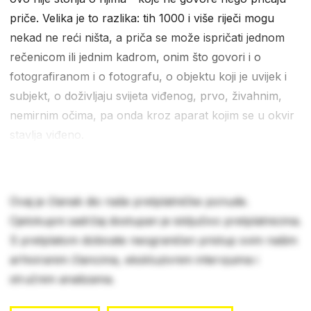
priče. Velika je to razlika: tih 1000 i više riječi mogu
nekad ne reći ništa, a priča se može ispričati jednom
rečenicom ili jednim kadrom, onim što govori i o
fotografiranom i o fotografu, o objektu koji je uvijek i
subjekt, o doživljaju svijeta viđenog, prvo, živahnim,
nemirnim očima, pa onda kroz aparat kojim se u okvir
stavlja viđeno.
Ovaj je članak dio naše pretplatničke ponude.
Cjelokupni sadržaj dostupan je isključivo pretplatnicima.
S pretplatom dobivate neograničen pristup svim našim
arhiviranim člancima, ekskluzivnim intervjuima i
stručnim analizama.