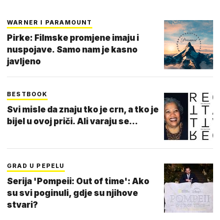
WARNER I PARAMOUNT
Pirke: Filmske promjene imaju i
nuspojave. Samo nam je kasno
javljeno
BESTBOOK
Svi misle da znaju tko je crn, a tko je
bijel u ovoj priči. Ali varaju se...
GRAD U PEPELU
Serija 'Pompeii: Out of time': Ako
su svi poginuli, gdje su njihove
stvari?