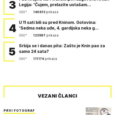
3
Legija: 'Čujem, prelazite ustašam…
360°
140613
prikaza
U 11 sati bili su pred Kninom. Gotovina:
4
'Sedma neka uđe, 4. gardijska neka g…
360°
123987
prikaza
Srbija se i danas pita: Zašto je Knin pao za
5
samo 24 sata?
360°
111174
prikaza
VEZANI ČLANCI
PRVI FOTOGRAF