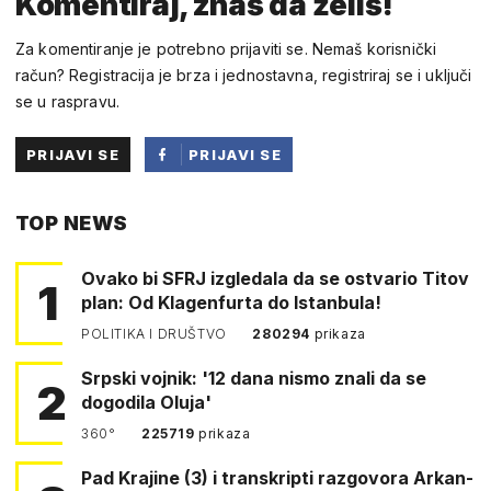
Komentiraj, znaš da želiš!
Za komentiranje je potrebno prijaviti se. Nemaš korisnički
račun? Registracija je brza i jednostavna, registriraj se i uključi
se u raspravu.
PRIJAVI SE
PRIJAVI SE
PUTEM
TOP NEWS
FACEBOOKA
Ovako bi SFRJ izgledala da se ostvario Titov
1
plan: Od Klagenfurta do Istanbula!
POLITIKA I DRUŠTVO
280294
prikaza
Srpski vojnik: '12 dana nismo znali da se
2
dogodila Oluja'
360°
225719
prikaza
Pad Krajine (3) i transkripti razgovora Arkan-