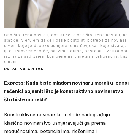
Ono što treba opstati, opstat će, a ono što treba nestati, ne
stat će. Vjerujem da će i dalje postojati potreba za novinar
stvom koje je duboko usmjereno na čovjeka i koje stvaraju
ljudi. Istovremeno će, sasvim sigurno, postojati i velika pot
ražnja za sadržajem koji generira umjetna inteligencija, kaž
e nam
PRIVATNA ARHIVA
Express: Kada biste mladom novinaru morali u jednoj
rečenici objasniti što je konstruktivno novinarstvo,
što biste mu rekli?
Konstruktivne novinarske metode nadograđuju
klasično novinarstvo usmjeravajući ga prema
mogućnostima, potencijalima, rješenjima i