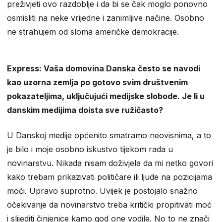
preživjeti ovo razdoblje i da bi se čak moglo ponovno
osmisliti na neke vrijedne i zanimljive načine. Osobno
ne strahujem od sloma američke demokracije.
Express: Vaša domovina Danska često se navodi
kao uzorna zemlja po gotovo svim društvenim
pokazateljima, uključujući medijske slobode. Je li u
danskim medijima doista sve ružičasto?
U Danskoj medije općenito smatramo neovisnima, a to
je bilo i moje osobno iskustvo tijekom rada u
novinarstvu. Nikada nisam doživjela da mi netko govori
kako trebam prikazivati političare ili ljude na pozicijama
moći. Upravo suprotno. Uvijek je postojalo snažno
očekivanje da novinarstvo treba kritički propitivati moć
i slijediti činjenice kamo god one vodile. No to ne znači