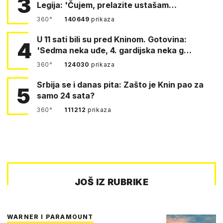
3
Legija: 'Čujem, prelazite ustašam…
360°
140649
prikaza
U 11 sati bili su pred Kninom. Gotovina:
4
'Sedma neka uđe, 4. gardijska neka g…
360°
124030
prikaza
Srbija se i danas pita: Zašto je Knin pao za
5
samo 24 sata?
360°
111212
prikaza
JOŠ IZ RUBRIKE
WARNER I PARAMOUNT