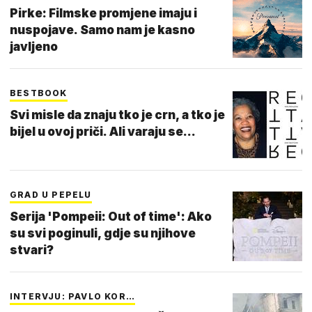
Pirke: Filmske promjene imaju i
nuspojave. Samo nam je kasno
javljeno
BESTBOOK
Svi misle da znaju tko je crn, a tko je
bijel u ovoj priči. Ali varaju se...
GRAD U PEPELU
Serija 'Pompeii: Out of time': Ako
su svi poginuli, gdje su njihove
stvari?
INTERVJU: PAVLO KOR…