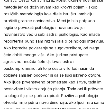
koristiti. Često koristim izraz konstruktivne novinarske
metode jer ga doživljavam kao krovni pojam - skup
različitih metodologija koje dijele istu širu ambiciju:
proširiti granice novinarstva. Meni je bilo potpuno
logično povezati psihologiju i novinarstvo jer
novinarstvo već u sebi sadrži psihologiju. Kao mlada
reporterka puno sam razmišljala o psihologiji intervjua.
Ako izgradite povjerenje sa sugovornikom, od njega
ćete dobiti mnogo više. Ako ljudima pristupate
agresivno, možda ćete djelovati oštro i
beskompromisno, ali to je često vrlo loš način da
dobijete smislen odgovor ili da se ljudi iskreno otvore.
Ako ljude prvenstveno promatrate kao žrtve, tada im
postavljate i viktimizirajuća pitanja. Tada oni ili prihvate
tu ulogu ili joj se počnu opirati. Pozitivna psihologija
otvorila mi je jednu novu dimenziju: ako ljudi nisu samo