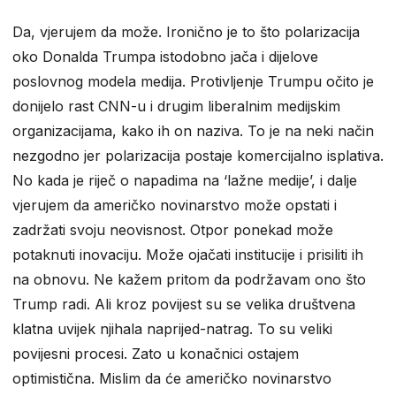
Da, vjerujem da može. Ironično je to što polarizacija
oko Donalda Trumpa istodobno jača i dijelove
poslovnog modela medija. Protivljenje Trumpu očito je
donijelo rast CNN-u i drugim liberalnim medijskim
organizacijama, kako ih on naziva. To je na neki način
nezgodno jer polarizacija postaje komercijalno isplativa.
No kada je riječ o napadima na ‘lažne medije’, i dalje
vjerujem da američko novinarstvo može opstati i
zadržati svoju neovisnost. Otpor ponekad može
potaknuti inovaciju. Može ojačati institucije i prisiliti ih
na obnovu. Ne kažem pritom da podržavam ono što
Trump radi. Ali kroz povijest su se velika društvena
klatna uvijek njihala naprijed-natrag. To su veliki
povijesni procesi. Zato u konačnici ostajem
optimistična. Mislim da će američko novinarstvo