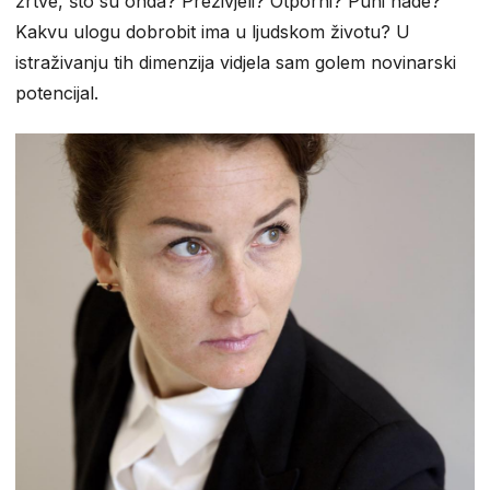
žrtve, što su onda? Preživjeli? Otporni? Puni nade?
Kakvu ulogu dobrobit ima u ljudskom životu? U
istraživanju tih dimenzija vidjela sam golem novinarski
potencijal.