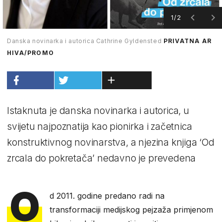
1/2
Danska novinarka i autorica Cathrine Gyldensted
PRIVATNA AR
HIVA/PROMO
Istaknuta je danska novinarka i autorica, u
svijetu najpoznatija kao pionirka i začetnica
konstruktivnog novinarstva, a njezina knjiga ‘Od
zrcala do pokretača’ nedavno je prevedena
O
d 2011. godine predano radi na
transformaciji medijskog pejzaža primjenom