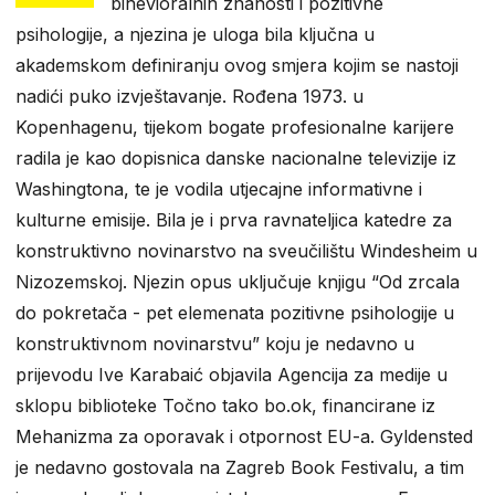
bihevioralnih znanosti i pozitivne
psihologije, a njezina je uloga bila ključna u
akademskom definiranju ovog smjera kojim se nastoji
nadići puko izvještavanje. Rođena 1973. u
Kopenhagenu, tijekom bogate profesionalne karijere
radila je kao dopisnica danske nacionalne televizije iz
Washingtona, te je vodila utjecajne informativne i
kulturne emisije. Bila je i prva ravnateljica katedre za
konstruktivno novinarstvo na sveučilištu Windesheim u
Nizozemskoj. Njezin opus uključuje knjigu “Od zrcala
do pokretača - pet elemenata pozitivne psihologije u
konstruktivnom novinarstvu” koju je nedavno u
prijevodu Ive Karabaić objavila Agencija za medije u
sklopu biblioteke Točno tako bo.ok, financirane iz
Mehanizma za oporavak i otpornost EU-a. Gyldensted
je nedavno gostovala na Zagreb Book Festivalu, a tim