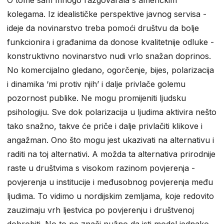
kolegama. Iz idealističke perspektive javnog servisa -
ideje da novinarstvo treba pomoći društvu da bolje
funkcionira i građanima da donose kvalitetnije odluke -
konstruktivno novinarstvo nudi vrlo snažan doprinos.
No komercijalno gledano, ogorčenje, bijes, polarizacija
i dinamika ‘mi protiv njih’ i dalje privlače golemu
pozornost publike. Ne mogu promijeniti ljudsku
psihologiju. Sve dok polarizacija u ljudima aktivira nešto
tako snažno, takve će priče i dalje privlačiti klikove i
angažman. Ono što mogu jest ukazivati na alternativu i
raditi na toj alternativi. A možda ta alternativa prirodnije
raste u društvima s visokom razinom povjerenja -
povjerenja u institucije i međusobnog povjerenja među
ljudima. To vidimo u nordijskim zemljama, koje redovito
zauzimaju vrh ljestvica po povjerenju i društvenoj
dobrobiti. No to ne znači nužno da isti model jednako