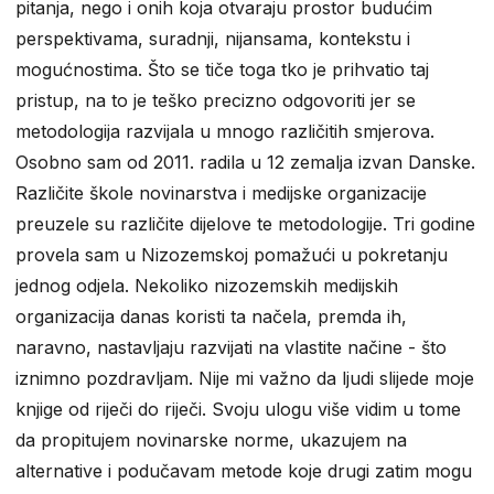
pitanja, nego i onih koja otvaraju prostor budućim
perspektivama, suradnji, nijansama, kontekstu i
mogućnostima. Što se tiče toga tko je prihvatio taj
pristup, na to je teško precizno odgovoriti jer se
metodologija razvijala u mnogo različitih smjerova.
Osobno sam od 2011. radila u 12 zemalja izvan Danske.
Različite škole novinarstva i medijske organizacije
preuzele su različite dijelove te metodologije. Tri godine
provela sam u Nizozemskoj pomažući u pokretanju
jednog odjela. Nekoliko nizozemskih medijskih
organizacija danas koristi ta načela, premda ih,
naravno, nastavljaju razvijati na vlastite načine - što
iznimno pozdravljam. Nije mi važno da ljudi slijede moje
knjige od riječi do riječi. Svoju ulogu više vidim u tome
da propitujem novinarske norme, ukazujem na
alternative i podučavam metode koje drugi zatim mogu