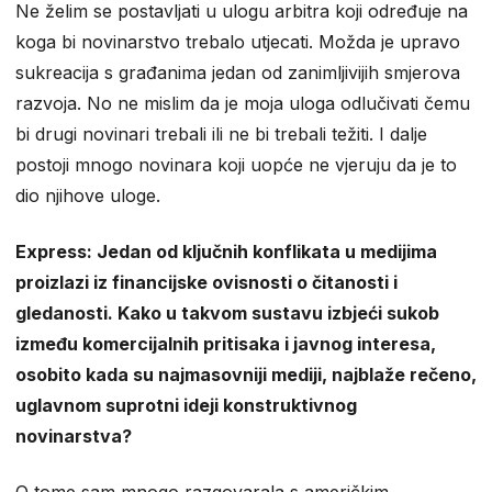
Ne želim se postavljati u ulogu arbitra koji određuje na
koga bi novinarstvo trebalo utjecati. Možda je upravo
sukreacija s građanima jedan od zanimljivijih smjerova
razvoja. No ne mislim da je moja uloga odlučivati čemu
bi drugi novinari trebali ili ne bi trebali težiti. I dalje
postoji mnogo novinara koji uopće ne vjeruju da je to
dio njihove uloge.
Express: Jedan od ključnih konflikata u medijima
proizlazi iz financijske ovisnosti o čitanosti i
gledanosti. Kako u takvom sustavu izbjeći sukob
između komercijalnih pritisaka i javnog interesa,
osobito kada su najmasovniji mediji, najblaže rečeno,
uglavnom suprotni ideji konstruktivnog
novinarstva?
O tome sam mnogo razgovarala s američkim