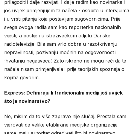
prilagoditi i dalje razvijati. I dalje radim kao novinarka i
još uvijek primjenjujem ta načela - osobito u intervjuima
i u vrsti pitanja koja postavljam sugovornicima. Prije
svega ovoga radila sam kao reporterka nacionalnih
vijesti, a poslije i u istraživačkom odjelu Danske
radiotelevizije. Bila sam vrlo dobra u razotkrivanju
nepravilnosti, pozivanju moćnih na odgovornost i
‘hvatanju negativaca’. Zato iskreno ne mogu reći da ta
načela nisam primjenjivala i prije teorijskih spoznaja o
kojima govorim.
Express: Definiraju li tradicionalni mediji još uvijek
što je novinarstvo?
Ne, mislim da to više zapravo nije slučaj. Prestala sam
vjerovati da velike etablirane medijske organizacije
same imaju autoritet određivati što bi novinarstvo