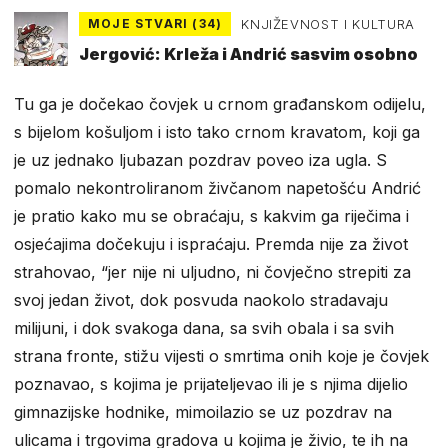
MOJE STVARI (34)
KNJIŽEVNOST I KULTURA
Jergović: Krleža i Andrić sasvim osobno
Tu ga je dočekao čovjek u crnom građanskom odijelu,
s bijelom košuljom i isto tako crnom kravatom, koji ga
je uz jednako ljubazan pozdrav poveo iza ugla. S
pomalo nekontroliranom živčanom napetošću Andrić
je pratio kako mu se obraćaju, s kakvim ga riječima i
osjećajima dočekuju i ispraćaju. Premda nije za život
strahovao, “jer nije ni uljudno, ni čovječno strepiti za
svoj jedan život, dok posvuda naokolo stradavaju
milijuni, i dok svakoga dana, sa svih obala i sa svih
strana fronte, stižu vijesti o smrtima onih koje je čovjek
poznavao, s kojima je prijateljevao ili je s njima dijelio
gimnazijske hodnike, mimoilazio se uz pozdrav na
ulicama i trgovima gradova u kojima je živio, te ih na