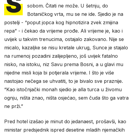
S
sobom. Čitati ne može. U šetnju, do
Botaničkog vrta, mu se ne ide. Sjedio je na
postelji - “poput jopca kog hipnotizira zvek zmijina
repa” - i čekao da vrijeme prođe. Ali vrijeme je, kao i
uvijek u takvim trenucima, ostajalo zakovano. Nije se
micalo, kazaljke se nisu kretale ukrug, Sunce je stajalo
na rumenoj pozadini zalijepljeno, još uvijek fatalno
nisko, na istoku, niz Savu prema Bosni, a u glavi mu
nijedne misli koja bi potjerala vrijeme. I što je više
nastojao nečega se uhvatiti, to je bivalo sve praznije.
“Kao istočnjački monah sjedio je alla turca u živomu
ognju, ništa znao, ništa osjećao, sem čuda što ga vatra
ne prži.”
Pred hotel izašao je minut do jedanaest, prošavši, kao
ministar predsjednik ispred desetine mladih njemačkih