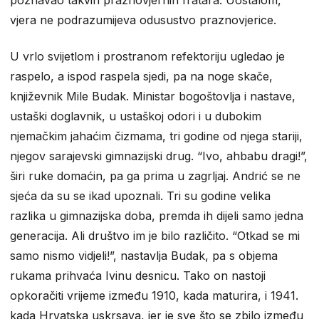
vjera ne podrazumijeva odusustvo praznovjerice.
U vrlo svijetlom i prostranom refektoriju ugledao je
raspelo, a ispod raspela sjedi, pa na noge skače,
književnik Mile Budak. Ministar bogoštovlja i nastave,
ustaški doglavnik, u ustaškoj odori i u dubokim
njemačkim jahaćim čizmama, tri godine od njega stariji,
njegov sarajevski gimnazijski drug. “Ivo, ahbabu dragi!”,
širi ruke domaćin, pa ga prima u zagrljaj. Andrić se ne
sjeća da su se ikad upoznali. Tri su godine velika
razlika u gimnazijska doba, premda ih dijeli samo jedna
generacija. Ali društvo im je bilo različito. “Otkad se mi
samo nismo vidjeli!”, nastavlja Budak, pa s objema
rukama prihvaća Ivinu desnicu. Tako on nastoji
opkoračiti vrijeme između 1910, kada maturira, i 1941.
kada Hrvatska uskrsava, jer je sve što se zbilo između