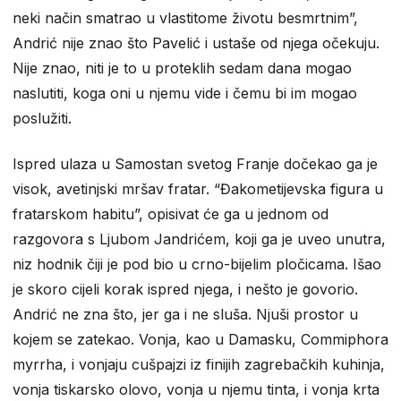
neki način smatrao u vlastitome životu besmrtnim”,
Andrić nije znao što Pavelić i ustaše od njega očekuju.
Nije znao, niti je to u proteklih sedam dana mogao
naslutiti, koga oni u njemu vide i čemu bi im mogao
poslužiti.
Ispred ulaza u Samostan svetog Franje dočekao ga je
visok, avetinjski mršav fratar. “Đakometijevska figura u
fratarskom habitu”, opisivat će ga u jednom od
razgovora s Ljubom Jandrićem, koji ga je uveo unutra,
niz hodnik čiji je pod bio u crno-bijelim pločicama. Išao
je skoro cijeli korak ispred njega, i nešto je govorio.
Andrić ne zna što, jer ga i ne sluša. Njuši prostor u
kojem se zatekao. Vonja, kao u Damasku, Commiphora
myrrha, i vonjaju cušpajzi iz finijih zagrebačkih kuhinja,
vonja tiskarsko olovo, vonja u njemu tinta, i vonja krta