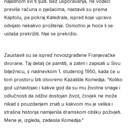
najednom svi ti ljudi. Bez usporavanja, ne vodeći
previše računa o pješacima, nastavili su prema
Kaptolu, pa pokraj Katedrale, ispred koje upravo
odvijalo nekakvo proštenje. Osmotrio je hoće li se
ustaša prekrižiti. Nije se prekrižio.
Zaustavili su se ispred novoizgrađene Franjevačke
dvorane. Taj detalj će pamtiti, a zatim i zapisati u Sivu
bilježnicu, s nadnevkom 1. studenog 1950, kada će u
tom prostoru biti otvoreno Kazalište Komedija. “Koliko
god uznastojao i kakve god da su mu životne snage i
odlučnosti da odživi dostojan život, čovjek ne može
nikad s pouzdanjem znati u kakvom mu je velika i
strašna historija namijenila dramskom obliku poživjeti.
Mene je, izgleda, zadesila Komedija.”