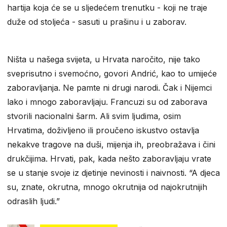
hartija koja će se u sljedećem trenutku - koji ne traje
duže od stoljeća - sasuti u prašinu i u zaborav.
Ništa u našega svijeta, u Hrvata naročito, nije tako
sveprisutno i svemoćno, govori Andrić, kao to umijeće
zaboravljanja. Ne pamte ni drugi narodi. Čak i Nijemci
lako i mnogo zaboravljaju. Francuzi su od zaborava
stvorili nacionalni šarm. Ali svim ljudima, osim
Hrvatima, doživljeno ili proučeno iskustvo ostavlja
nekakve tragove na duši, mijenja ih, preobražava i čini
drukčijima. Hrvati, pak, kada nešto zaboravljaju vrate
se u stanje svoje iz djetinje nevinosti i naivnosti. “A djeca
su, znate, okrutna, mnogo okrutnija od najokrutnijih
odraslih ljudi.”