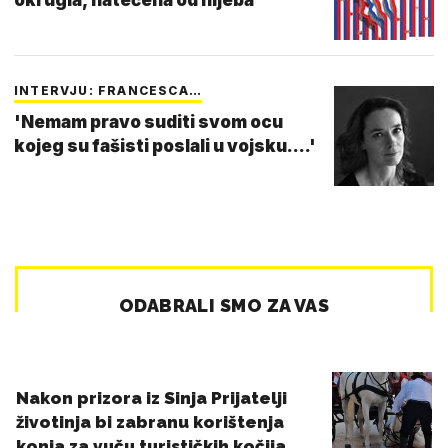
okrugla, natečena od hljeba'
INTERVJU: FRANCESCA…
'Nemam pravo suditi svom ocu
kojeg su fašisti poslali u vojsku....'