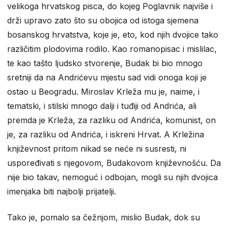
velikoga hrvatskog pisca, do kojeg Poglavnik najviše i
drži upravo zato što su obojica od istoga sjemena
bosanskog hrvatstva, koje je, eto, kod njih dvojice tako
različitim plodovima rodilo. Kao romanopisac i mislilac,
te kao tašto ljudsko stvorenje, Budak bi bio mnogo
sretniji da na Andrićevu mjestu sad vidi onoga koji je
ostao u Beogradu. Miroslav Krleža mu je, naime, i
tematski, i stilski mnogo dalji i tuđiji od Andrića, ali
premda je Krleža, za razliku od Andrića, komunist, on
je, za razliku od Andrića, i iskreni Hrvat. A Krležina
književnost pritom nikad se neće ni susresti, ni
uspoređivati s njegovom, Budakovom književnošću. Da
nije bio takav, nemoguć i odbojan, mogli su njih dvojica
imenjaka biti najbolji prijatelji.
Tako je, pomalo sa čežnjom, mislio Budak, dok su