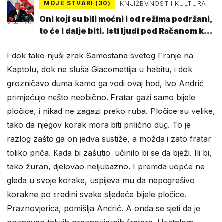
MOJE STVARI (30)
KNJIŽEVNOST I KULTURA
Oni koji su bili moćni i od režima podržani,
to će i dalje biti. Isti ljudi pod Račanom kao
i pod Tuđmanom
I dok tako njuši zrak Samostana svetog Franje na
Kaptolu, dok ne sluša Giacomettija u habitu, i dok
grozničavo duma kamo ga vodi ovaj hod, Ivo Andrić
primjećuje nešto neobično. Fratar gazi samo bijele
pločice, i nikad ne zagazi preko ruba. Pločice su velike,
tako da njegov korak mora biti prilično dug. To je
razlog zašto ga on jedva sustiže, a možda i zato fratar
toliko priča. Kada bi zašutio, učinilo bi se da bježi. Ili bi,
tako žuran, djelovao neljubazno. I premda uopće ne
gleda u svoje korake, uspijeva mu da nepogrešivo
korakne po sredini svake sljedeće bijele pločice.
Praznovjerica, pomišlja Andrić. A onda se sjeti da je
poznavao takvih praznovjernih fratara. Uostalom,