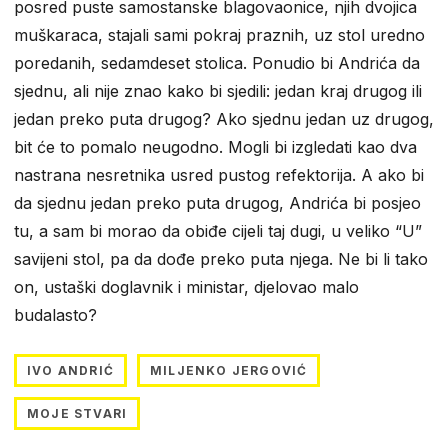
posred puste samostanske blagovaonice, njih dvojica
muškaraca, stajali sami pokraj praznih, uz stol uredno
poredanih, sedamdeset stolica. Ponudio bi Andrića da
sjednu, ali nije znao kako bi sjedili: jedan kraj drugog ili
jedan preko puta drugog? Ako sjednu jedan uz drugog,
bit će to pomalo neugodno. Mogli bi izgledati kao dva
nastrana nesretnika usred pustog refektorija. A ako bi
da sjednu jedan preko puta drugog, Andrića bi posjeo
tu, a sam bi morao da obiđe cijeli taj dugi, u veliko “U”
savijeni stol, pa da dođe preko puta njega. Ne bi li tako
on, ustaški doglavnik i ministar, djelovao malo
budalasto?
IVO ANDRIĆ
MILJENKO JERGOVIĆ
MOJE STVARI