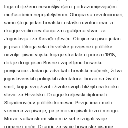
toga obilježeno nesnošljivošću i podrazumijevajućim
međusobnim neprijateljstvom. Obojica su revolucionari,
samo što je jedan hrvatski i ustaški revolucionar, a
drugi je vodio revoluciju za izgubljenu stvar, za
Jugoslaviju i za Karađorđeviće. Obojica su pisci: jedan
je pisac ličkoga sela i hrvatske povijesne i političke
nevolje, pisac vojske koja je stradala u porazu 1918,
dok je drugi pisac Bosne i zapetljane bosanke
povijesnice. Jedan je advokat i hrvatski mučenik, žrtva
jugoslavenskih policijskih atentatora, borac na život i
smrt, koji je svoj život i živote svojih bližnjih na kocku
stavio za Hrvatsku. Drugi je kraljevski diplomat i
Stojadinovićev politički komesar. Prvi je imao malo
vremena za pisanje, pa je morao pisati brzo i mnogo.
Morao vulkanskom silinom iz sebe izrigati svoje
romane i priče. Drugi je za svoje bosanske pisanije,