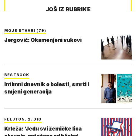
JOŠ IZ RUBRIKE
MOJE STVARI (79)
Jergović: Okamenjeni vukovi
BESTBOOK
Intimni dnevnik o bolesti, smrti i
smjeni generacija
FELJTON. 2. DIO
Krleža: 'Jedu svi žemičke lica