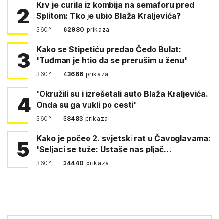
Krv je curila iz kombija na semaforu pred
2
Splitom: Tko je ubio Blaža Kraljevića?
360°
62980
prikaza
Kako se Stipetiću predao Čedo Bulat:
3
'Tuđman je htio da se prerušim u ženu'
360°
43666
prikaza
'Okružili su i izrešetali auto Blaža Kraljevića.
4
Onda su ga vukli po cesti'
360°
38483
prikaza
Kako je počeo 2. svjetski rat u Čavoglavama:
5
'Seljaci se tuže: Ustaše nas pljač…
360°
34440
prikaza