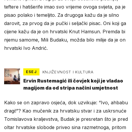
teftere i hatišerife imao svo vrijeme ovoga svijeta, pa je
pisao polako i temeljito. Za drugoga kažu da je silno
darovit, za prvog da je pučki i seljački pisac. Oni koji ga
cijene kažu da je on hrvatski Knut Hamsun. Premda bi
njemu samome, Mili Budaku, možda bilo milije da je on
hrvatski Ivo Andrić.
ESEJ
KNJIŽEVNOST I KULTURA
Ervin Rustemagić ili čovjek koji je vladao
magijom da od stripa načini umjetnost
Kako se on zapravo osjeća, dok uzvikuje: “Ivo, ahbabu
dragi!”? Kao mučenik za hrvatsku stvar i za uskrsnuće
Tomislavova kraljevstva, Budak je presretan što je pred
oltar hrvatske slobode priveo sina razmetnoga, pritom