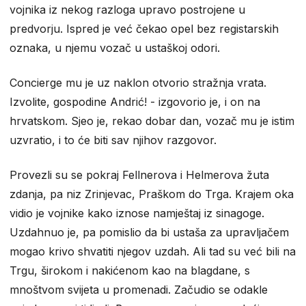
vojnika iz nekog razloga upravo postrojene u
predvorju. Ispred je već čekao opel bez registarskih
oznaka, u njemu vozač u ustaškoj odori.
Concierge mu je uz naklon otvorio stražnja vrata.
Izvolite, gospodine Andrić! - izgovorio je, i on na
hrvatskom. Sjeo je, rekao dobar dan, vozač mu je istim
uzvratio, i to će biti sav njihov razgovor.
Provezli su se pokraj Fellnerova i Helmerova žuta
zdanja, pa niz Zrinjevac, Praškom do Trga. Krajem oka
vidio je vojnike kako iznose namještaj iz sinagoge.
Uzdahnuo je, pa pomislio da bi ustaša za upravljačem
mogao krivo shvatiti njegov uzdah. Ali tad su već bili na
Trgu, širokom i nakićenom kao na blagdane, s
mnoštvom svijeta u promenadi. Začudio se odakle