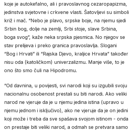
koje je autokefalno, ali i pravoslavnog cezaropapizma,
jedinstva svjetovne i crkvene vlasti. Šatovljevi su simboli
križ i mač. “Nebo je plavo, srpske boje, na njemu sjedi
Srbin bog, dolje na zemlji, Srbi stoje, slave Srbina,
boga svog”, kaže neka srpska pjesmica. No njegov se
stav prelijeva i preko granica pravoslavlja. Slogani
“Bog i Hrvati” ili “Rajska Djevo, kraljice Hrvata” također
nisu oda (katoličkom) univerzalizmu. Manje više, to je
ono što smo čuli na Hipodromu.
“Od davnina, u povijesti, svi narodi koji su izgubili svoju
nacionalnu osobenost prestali su biti narodi. Ako veliki
narod ne vjeruje da je u njemu jedina istina (upravo u
njemu jednom i isključivo), ako ne vjeruje da je on jedini
koji može i treba da sve spašava svojom istinom - onda
on prestaje biti veliki narod, a odmah se pretvara samo