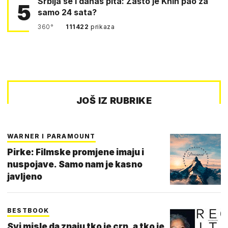
Srbija se i danas pita: Zašto je Knin pao za
5
samo 24 sata?
360°
111422
prikaza
JOŠ IZ RUBRIKE
WARNER I PARAMOUNT
Pirke: Filmske promjene imaju i
nuspojave. Samo nam je kasno
javljeno
BESTBOOK
Svi misle da znaju tko je crn, a tko je