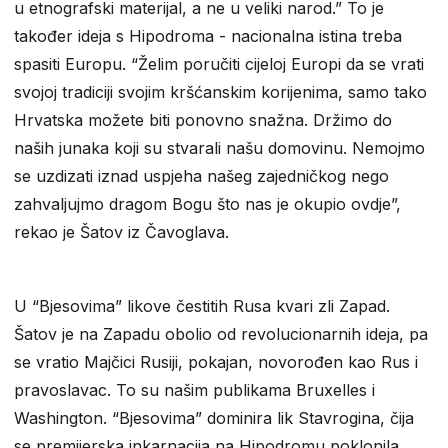
u etnografski materijal, a ne u veliki narod.” To je
također ideja s Hipodroma - nacionalna istina treba
spasiti Europu. “Želim poručiti cijeloj Europi da se vrati
svojoj tradiciji svojim kršćanskim korijenima, samo tako
Hrvatska možete biti ponovno snažna. Držimo do
naših junaka koji su stvarali našu domovinu. Nemojmo
se uzdizati iznad uspjeha našeg zajedničkog nego
zahvaljujmo dragom Bogu što nas je okupio ovdje”,
rekao je Šatov iz Čavoglava.
U “Bjesovima” likove čestitih Rusa kvari zli Zapad.
Šatov je na Zapadu obolio od revolucionarnih ideja, pa
se vratio Majčici Rusiji, pokajan, novorođen kao Rus i
pravoslavac. To su našim publikama Bruxelles i
Washington. “Bjesovima” dominira lik Stavrogina, čija
se premijerska inkarnacija na Hipodromu poklonila