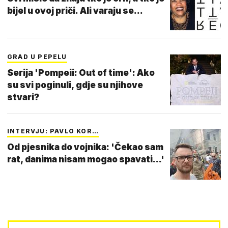
bijel u ovoj priči. Ali varaju se...
GRAD U PEPELU
Serija 'Pompeii: Out of time': Ako
su svi poginuli, gdje su njihove
stvari?
INTERVJU: PAVLO KOR…
Od pjesnika do vojnika: 'Čekao sam
rat, danima nisam mogao spavati...'