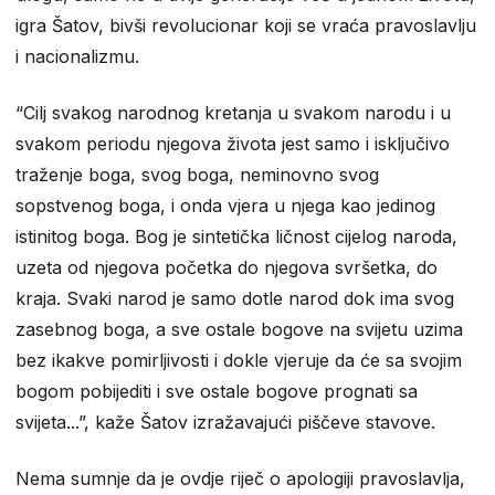
igra Šatov, bivši revolucionar koji se vraća pravoslavlju
i nacionalizmu.
“Cilj svakog narodnog kretanja u svakom narodu i u
svakom periodu njegova života jest samo i isključivo
traženje boga, svog boga, neminovno svog
sopstvenog boga, i onda vjera u njega kao jedinog
istinitog boga. Bog je sintetička ličnost cijelog naroda,
uzeta od njegova početka do njegova svršetka, do
kraja. Svaki narod je samo dotle narod dok ima svog
zasebnog boga, a sve ostale bogove na svijetu uzima
bez ikakve pomirljivosti i dokle vjeruje da će sa svojim
bogom pobijediti i sve ostale bogove prognati sa
svijeta...”, kaže Šatov izražavajući piščeve stavove.
Nema sumnje da je ovdje riječ o apologiji pravoslavlja,