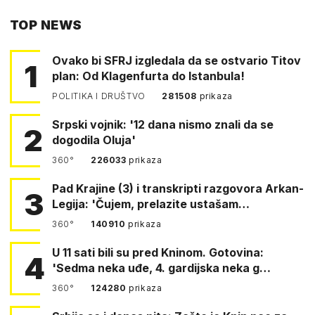
PUTEM
TOP NEWS
FACEBOOKA
Ovako bi SFRJ izgledala da se ostvario Titov
1
plan: Od Klagenfurta do Istanbula!
POLITIKA I DRUŠTVO
281508
prikaza
Srpski vojnik: '12 dana nismo znali da se
2
dogodila Oluja'
360°
226033
prikaza
Pad Krajine (3) i transkripti razgovora Arkan-
3
Legija: 'Čujem, prelazite ustašam…
360°
140910
prikaza
U 11 sati bili su pred Kninom. Gotovina:
4
'Sedma neka uđe, 4. gardijska neka g…
360°
124280
prikaza