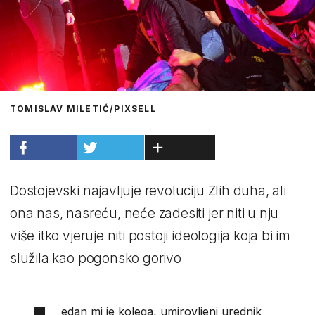
TOMISLAV MILETIĆ/PIXSELL
Dostojevski najavljuje revoluciju Zlih duha, ali
ona nas, nasreću, neće zadesiti jer niti u nju
više itko vjeruje niti postoji ideologija koja bi im
služila kao pogonsko gorivo
edan mi je kolega, umirovljeni urednik