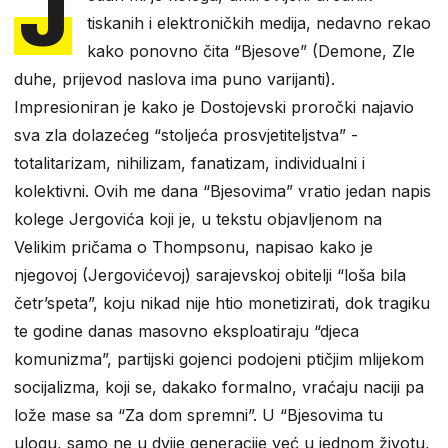
J
tiskanih i elektroničkih medija, nedavno rekao
kako ponovno čita “Bjesove” (Demone, Zle
duhe, prijevod naslova ima puno varijanti).
Impresioniran je kako je Dostojevski proročki najavio
sva zla dolazećeg “stoljeća prosvjetiteljstva” -
totalitarizam, nihilizam, fanatizam, individualni i
kolektivni. Ovih me dana “Bjesovima” vratio jedan napis
kolege Jergovića koji je, u tekstu objavljenom na
Velikim pričama o Thompsonu, napisao kako je
njegovoj (Jergovićevoj) sarajevskoj obitelji “loša bila
četr’speta”, koju nikad nije htio monetizirati, dok tragiku
te godine danas masovno eksploatiraju “djeca
komunizma”, partijski gojenci podojeni ptičjim mlijekom
socijalizma, koji se, dakako formalno, vraćaju naciji pa
lože mase sa “Za dom spremni”. U “Bjesovima tu
ulogu, samo ne u dvije generacije već u jednom životu,