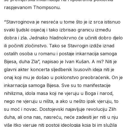
raspjevanom Thompsonu.
“Stavroginova je nesreća u tome što je iz srca istisnuo
svaki ljudski osjećaj i tako izbrisao granicu između
dobra i zla. Jednako hladnokrvno će učiniti dobro djelo
ili počiniti zločinstvo. Tako se Stavrogin izdiže iznad
ostalih osoba u romanu i postaje inkarnacija samoga
Bijesa, duha Zla”, napisao je Ivan Kušan. A mi? Niti je
glavni akter koncerta sljedbenik Isusovih ideja niti je
onaj koji mu je došao u poklonstvo preobraćenik. On je
inkarnacija samoga Bijesa. Sve su to manifestacije
nihilizma, idola masa koji ne vjeruju u Boga i narod,
nego ne vjeruju u ništa, a ako u nešto ipak vjeruju, to
su moć i novac. Dostojevski najavljuje revoluciju Zlih
duha, ali ona nas, nasreću, neće zadesiti jer niti u nju
više itko vjeruje niti postoji ideologija koja bi im služila