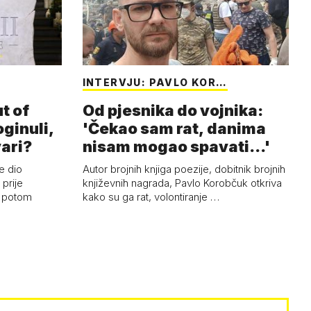
INTERVJU: PAVLO KOR…
t of
Od pjesnika do vojnika:
oginuli,
'Čekao sam rat, danima
vari?
nisam mogao spavati...'
e dio
Autor brojnih knjiga poezije, dobitnik brojnih
prije
književnih nagrada, Pavlo Korobčuk otkriva
i potom
kako su ga rat, volontiranje …