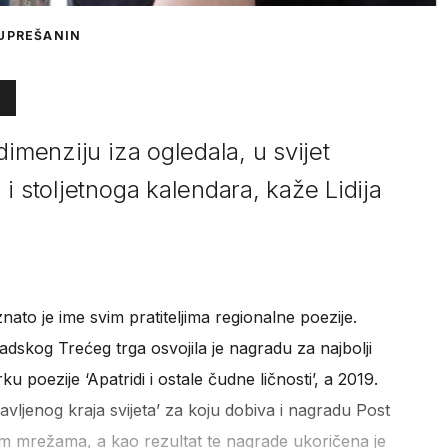
KUPREŠANIN
dimenziju iza ogledala, u svijet
i stoljetnoga kalendara, kaže Lidija
nato je ime svim pratiteljima regionalne poezije.
dskog Trećeg trga osvojila je nagradu za najbolji
ku poezije ‘Apatridi i ostale čudne ličnosti’, a 2019.
javljenog kraja svijeta’ za koju dobiva i nagradu Post
m mrežama, a kao rezultat te nagrade ukoričena je