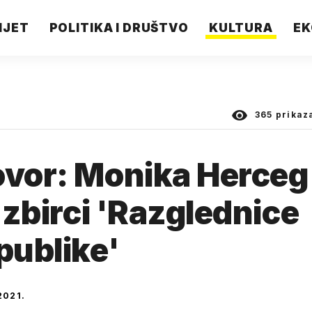
IJET
POLITIKA I DRUŠTVO
KULTURA
EK
365
prikaz
ovor: Monika Herceg
o zbirci 'Razglednice
publike'
2021.