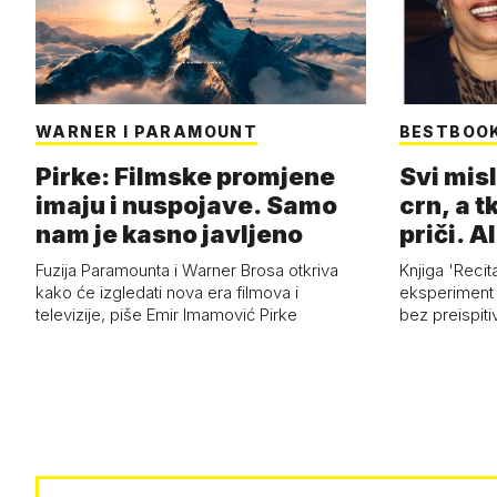
WARNER I PARAMOUNT
BESTBOO
Pirke: Filmske promjene
Svi misl
imaju i nuspojave. Samo
crn, a tk
nam je kasno javljeno
priči. Al
Fuzija Paramounta i Warner Brosa otkriva
Knjiga 'Recit
kako će izgledati nova era filmova i
eksperiment i
televizije, piše Emir Imamović Pirke
bez preispiti