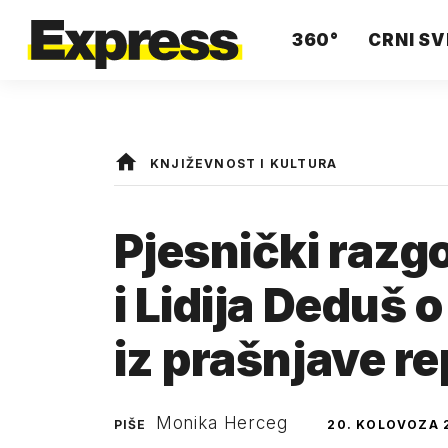
360°
CRNI SV
KNJIŽEVNOST I KULTURA
Pjesnički razg
i Lidija Deduš 
iz prašnjave re
Monika Herceg
PIŠE
20. KOLOVOZA 