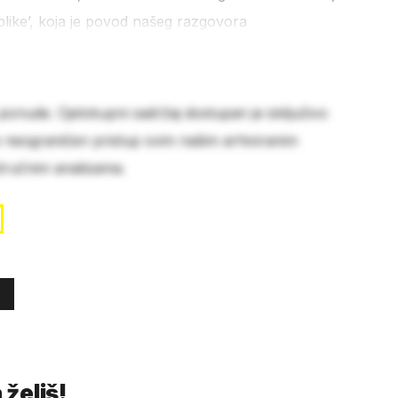
blike’, koja je povod našeg razgovora
 ponude. Cjelokupni sadržaj dostupan je isključivo
e neograničen pristup svim našim arhiviranim
stručnim analizama.
 želiš!