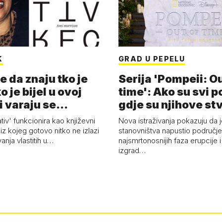
K
GRAD U PEPELU
e da znaju tko je
Serija 'Pompeii: Ou
o je bijel u ovoj
time': Ako su svi p
i varaju se...
gdje su njihove st
ativ' funkcionira kao književni
Nova istraživanja pokazuju da j
z kojeg gotovo nitko ne izlazi
stanovništva napustio područje 
vanja vlastitih u…
najsmrtonosnijih faza erupcije 
izgrad…