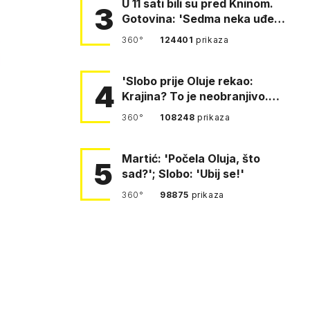
U 11 sati bili su pred Kninom.
3
Gotovina: 'Sedma neka uđe,
4. gardijska neka g…
360°
124401
prikaza
'Slobo prije Oluje rekao:
4
Krajina? To je neobranjivo.
Tuđmana zvao Krivousti'
360°
108248
prikaza
Martić: 'Počela Oluja, što
5
sad?'; Slobo: 'Ubij se!'
360°
98875
prikaza