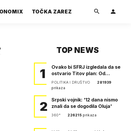
ONOMIX
TOČKA ZAREZ
TOP NEWS
a
Ovako bi SFRJ izgledala da se
1
ostvario Titov plan: Od
Klagenfurta do Istanbula!
POLITIKA I DRUŠTVO
281939
prikaza
Srpski vojnik: '12 dana nismo
2
znali da se dogodila Oluja'
360°
226215
prikaza