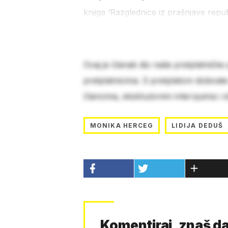
knjiga ‘Razglednice iz prašnjave repu
Ovaj je članak dio naše pretplatničke
pretplatnicima. S pretplatom dobivat
člancima, ekskluzivnim intervjuima i 
MONIKA HERCEG
LIDIJA DEDUŠ
Komentiraj, znaš da