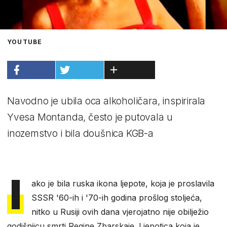
YOUTUBE
Navodno je ubila oca alkoholičara, inspirirala
Yvesa Montanda, često je putovala u
inozemstvo i bila doušnica KGB-a
I
ako je bila ruska ikona ljepote, koja je proslavila
SSSR '60-ih i '70-ih godina prošlog stoljeća,
nitko u Rusiji ovih dana vjerojatno nije obilježio
godišnjicu smrti Regine Zbarskaje. Ljepotica koja je