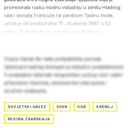
promovirala rusku modnu industriju u zenitu Hladnog
rata i osvojila Francuze na pariškom Tjednu mode,
umrla je od predoziranja 15 . studenog 1987. u 52.
godini. Ni danas se ne zna gdje je pokopana.
Ovaj je članak dio naše pretplatničke ponude.
Cjelokupni sadržaj dostupan je isključivo pretplatnicima.
S pretplatom dobivate neograničen pristup svim našim
arhiviranim člancima, ekskluzivnim intervjuima i
stručnim analizama.
SOVJETSKI SAVEZ
SSSR
KGB
KREMLJ
REGINA ZBARSKAJA