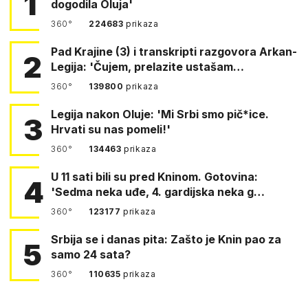
1
dogodila Oluja'
360°
224683
prikaza
Pad Krajine (3) i transkripti razgovora Arkan-
2
Legija: 'Čujem, prelazite ustašam…
360°
139800
prikaza
Legija nakon Oluje: 'Mi Srbi smo pič*ice.
3
Hrvati su nas pomeli!'
360°
134463
prikaza
U 11 sati bili su pred Kninom. Gotovina:
4
'Sedma neka uđe, 4. gardijska neka g…
360°
123177
prikaza
Srbija se i danas pita: Zašto je Knin pao za
5
samo 24 sata?
360°
110635
prikaza