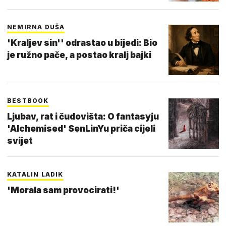
NEMIRNA DUŠA
'Kraljev sin'' odrastao u bijedi: Bio
je ružno pače, a postao kralj bajki
BESTBOOK
Ljubav, rat i čudovišta: O fantasyju
'Alchemised' SenLinYu priča cijeli
svijet
KATALIN LADIK
'Morala sam provocirati!'