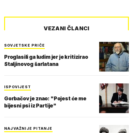
VEZANI ČLANCI
SOVJETSKE PRIČE
Proglasili ga ludim jer je kritizirao
Staljinovog šarlatana
ISPOVIJEST
Gorbačov je znao: "Pojest će me
bijesni psi iz Partije"
NAJVAŽNIJE PITANJE