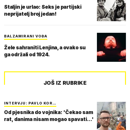
Staljin je urlao: Seks je partijski
neprijatelj broj jedan!
BALZAMIRANI VOĐA
Žele sahraniti Lenjina, a ovako su
ga održali od 1924.
JOŠ IZ RUBRIKE
INTERVJU: PAVLO KOR…
Od pjesnika do vojnika: 'Čekao sam
rat, danima nisam mogao spavati...'