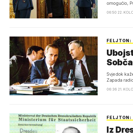
omogućio, Pu
06:50 22. KOL
FELJTON:
Ubojst
Sobčak
Svjedok kaže
Zapada radio
06:36 21. KOL
FELJTON:
Iz Dre