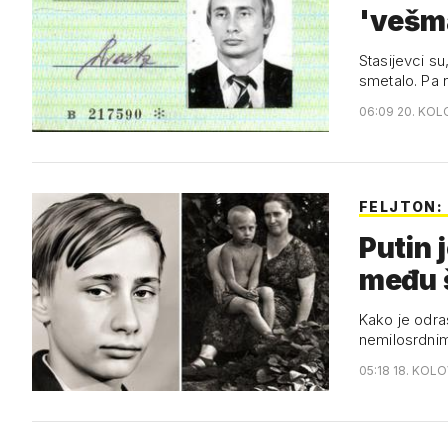
'vešma
Stasijevci su
smetalo. Pa 
06:09 20. KOL
FELJTON:
Putin 
među š
Kako je odras
nemilosrdnim
05:18 18. KOL