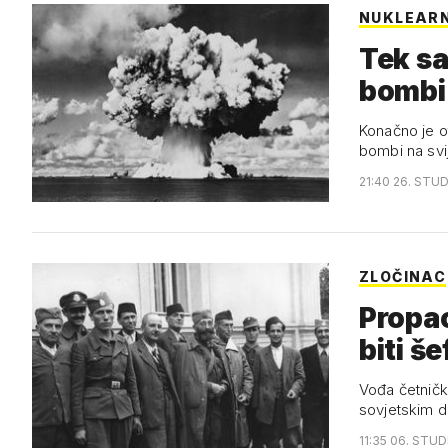
NUKLEARN
Tek sa
bombi
Konačno je ot
bombi na svi
21:40 26. STUD
ZLOČINAC
Propao
biti še
Vođa četničk
sovjetskim d
11:35 06. STUD