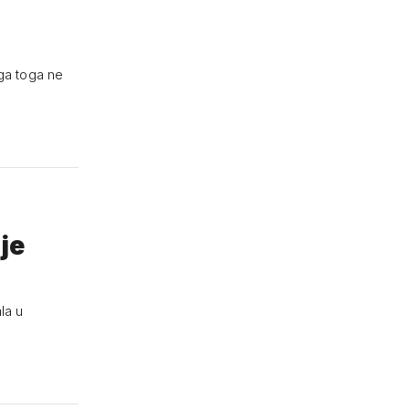
ega toga ne
je
la u