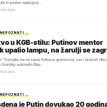
tin bi postao najdugovj…
OVOZ 2024.
 NEPOZNATI …
vo u KGB-stilu: Putinov mentor
 upalio lampu, na žarulji se zag
: "Začudila me ne samo Putinova gramzivost, već i drskost. Htio 
 Grundig i autoradio Blau…
OVOZ 2024.
 NEPOZNATI …
sdena je Putin dovukao 20 godin