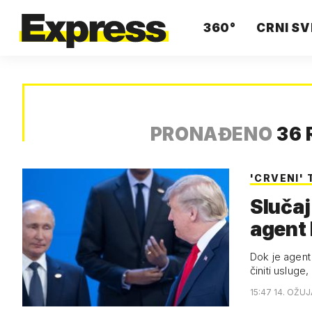
360°
CRNI SV
PRONAĐENO
36 
'CRVENI'
Slučaj
agent
Dok je agent 
činiti usluge
15:47 14. OŽUJ