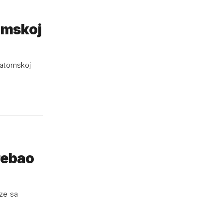
tomskoj
j atomskoj
rebao
eze sa