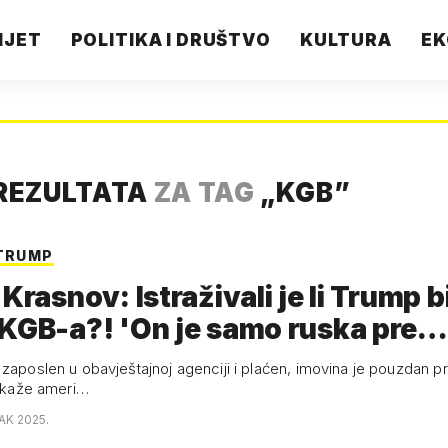
IJET
POLITIKA I DRUŠTVO
KULTURA
EK
REZULTATA
ZA TAG
„
KGB
”
 TRUMP
 Krasnov: Istraživali je li Trump b
 KGB-a?! 'On je samo ruska pre…
zaposlen u obavještajnoj agenciji i plaćen, imovina je pouzdan prij
, kaže ameri…
AK 2025.