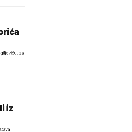
orića
iljeviču, za
i iz
ustava