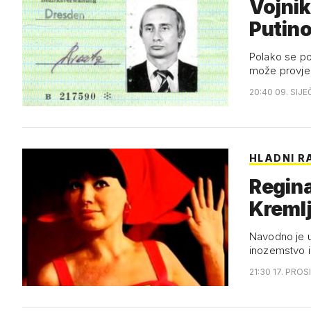
Vojnik,
Putino
Polako se pop
može provjer
20:40 09. SIJE
HLADNI R
Regina
Kreml
Navodno je u
inozemstvo i
21:30 17. PROS