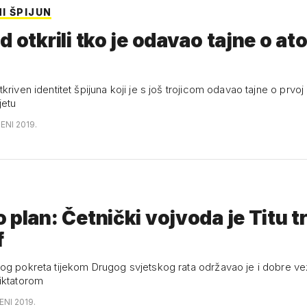
I ŠPIJUN
d otkrili tko je odavao tajne o a
kriven identitet špijuna koji je s još trojicom odavao tajne o prvo
jetu
ENI 2019.
 plan: Četnički vojvoda je Titu t
f
og pokreta tijekom Drugog svjetskog rata održavao je i dobre v
iktatorom
ENI 2019.