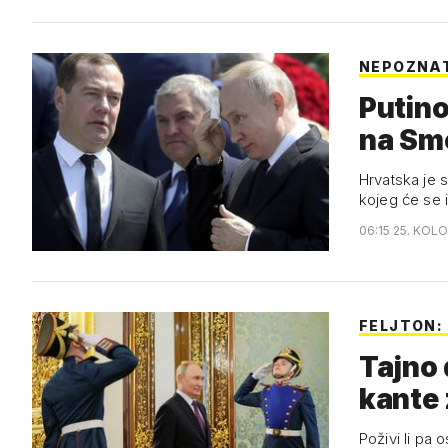
NEPOZNATI
Putino
na Smo
Hrvatska je 
kojeg će se i
06:15 25. KOL
FELJTON:
Tajno 
kante
Poživi li pa