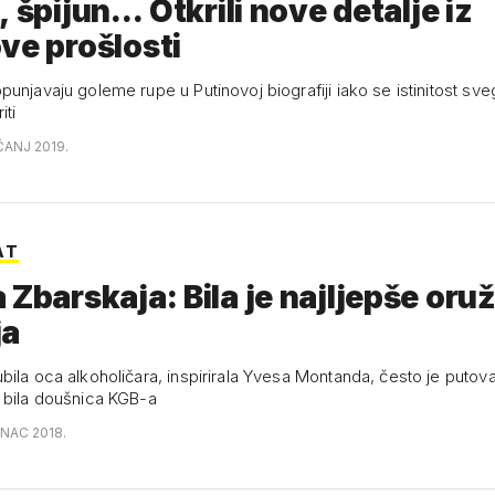
 špijun... Otkrili nove detalje iz
ve prošlosti
unjavaju goleme rupe u Putinovoj biografiji iako se istinitost sv
iti
ČANJ 2019.
AT
 Zbarskaja: Bila je najljepše oruž
ja
bila oca alkoholičara, inspirirala Yvesa Montanda, često je putova
 bila doušnica KGB-a
INAC 2018.