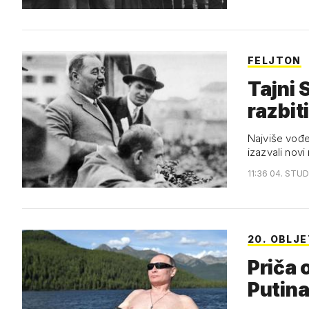
FELJTON
Tajni 
razbit
Najviše vođe
izazvali novi 
11:36 04. STUD
20. OBLJ
Priča 
Putina