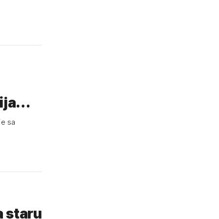
rija…
je sa
a staru