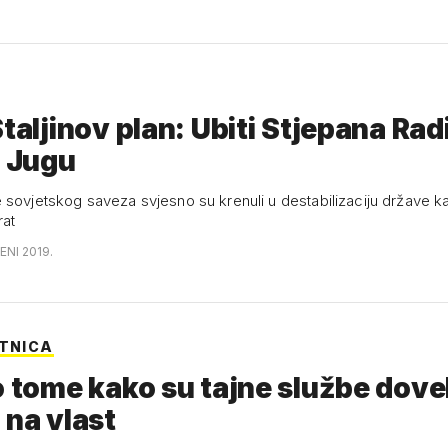
Staljinov plan: Ubiti Stjepana Radi
i Jugu
 sovjetskog saveza svjesno su krenuli u destabilizaciju države k
rat
ENI 2019.
ETNICA
o tome kako su tajne službe dove
 na vlast