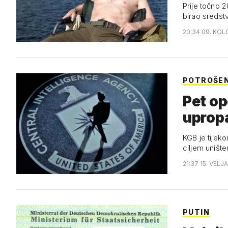
Prije točno 2
birao sredst
20:34 09. KOL
POTROŠENI
Pet op
uprop
KGB je tijek
ciljem uništen
21:37 15. VELJ
PUTIN