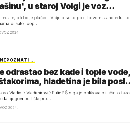
šinu', u staroj Volgi je voz…
, mislim, bili bolje plaćeni. Vidjelo se to po njihovom standardu i to
nama bi auto 'pop…
OVOZ 2024.
 NEPOZNATI …
je odrastao bez kade i tople vode
takorima, hladetina je bila posl
tao Vladimir Vladimirovič Putin? Što ga je oblikovalo i učinilo tako
 da njegovi politički pro…
OVOZ 2024.