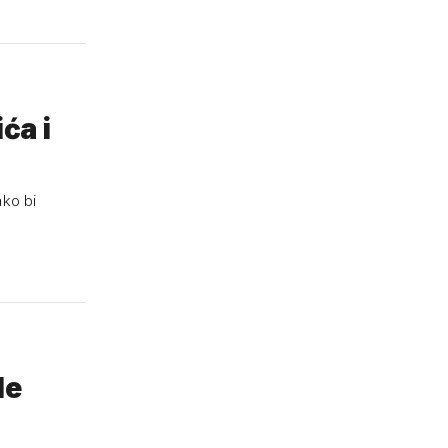
ća i
ako bi
le