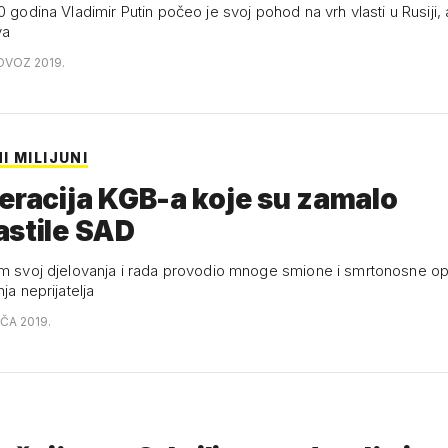
0 godina Vladimir Putin počeo je svoj pohod na vrh vlasti u Rusiji, 
va
OVOZ 2019.
 MILIJUNI
eracija KGB-a koje su zamalo
astile SAD
om svoj djelovanja i rada provodio mnoge smione i smrtonosne op
ja neprijatelja
AČA 2019.