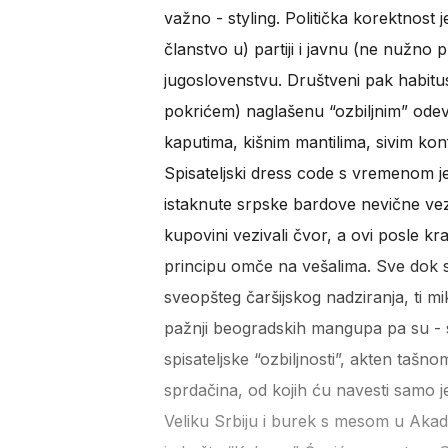
važno - styling. Politička korektnost
članstvo u) partiji i javnu (ne nužno 
jugoslovenstvu. Društveni pak habitu
pokrićem) naglašenu “ozbiljnim” odev
kaputima, kišnim mantilima, sivim kon
Spisateljski dress code s vremenom je 
istaknute srpske bardove nevične vezi
kupovini vezivali čvor, a ovi posle kra
principu omče na vešalima. Sve dok se
sveopšteg čaršijskog nadziranja, ti m
pažnji beogradskih mangupa pa su -
spisateljske “ozbiljnosti”, akten tašn
sprdačina, od kojih ću navesti samo j
Veliku Srbiju i burek s mesom u Akad