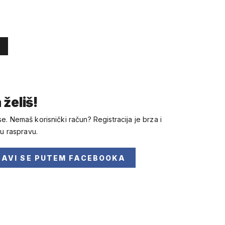
 želiš!
se. Nemaš korisnički račun? Registracija je brza i
 u raspravu.
JAVI SE
PUTEM FACEBOOKA