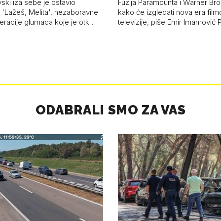
vski iza sebe je ostavio
Fuzija Paramounta i Warner Bro
'Lažeš, Melita', nezaboravne
kako će izgledati nova era film
neracije glumaca koje je otk…
televizije, piše Emir Imamović 