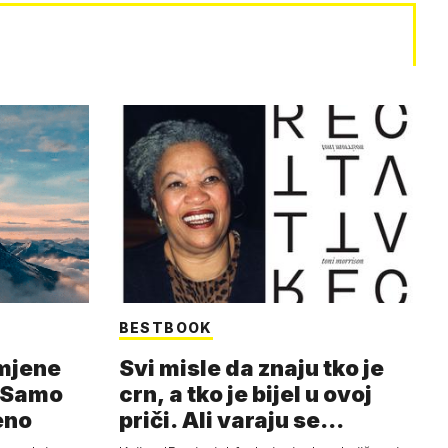
BESTBOOK
omjene
Svi misle da znaju tko je
. Samo
crn, a tko je bijel u ovoj
eno
priči. Ali varaju se...