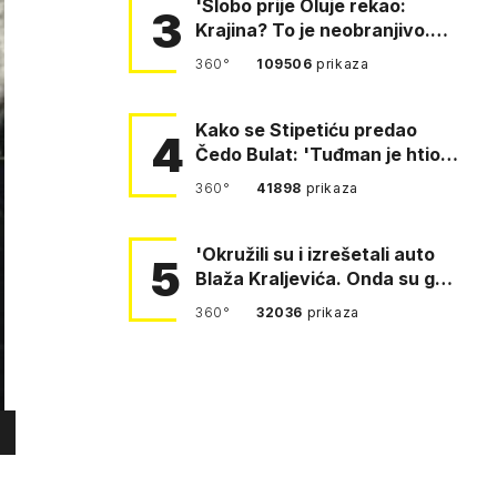
'Slobo prije Oluje rekao:
3
Krajina? To je neobranjivo.
Tuđmana zvao Krivousti'
360°
109506
prikaza
Kako se Stipetiću predao
4
Čedo Bulat: 'Tuđman je htio
da se prerušim u ženu'
360°
41898
prikaza
'Okružili su i izrešetali auto
5
Blaža Kraljevića. Onda su ga
vukli po cesti'
360°
32036
prikaza