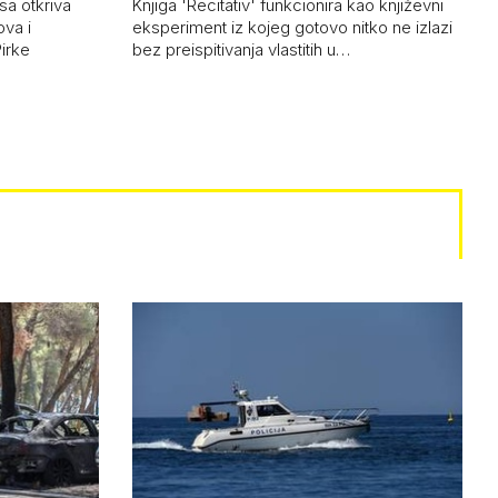
sa otkriva
Knjiga 'Recitativ' funkcionira kao književni
ova i
eksperiment iz kojeg gotovo nitko ne izlazi
Pirke
bez preispitivanja vlastitih u…