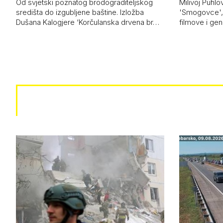
Od svjetski poznatog brodograditeljskog
Milivoj Puhlo
središta do izgubljene baštine. Izložba
'Smogovce', 
Dušana Kalogjere ‘Korčulanska drvena br…
filmove i ge