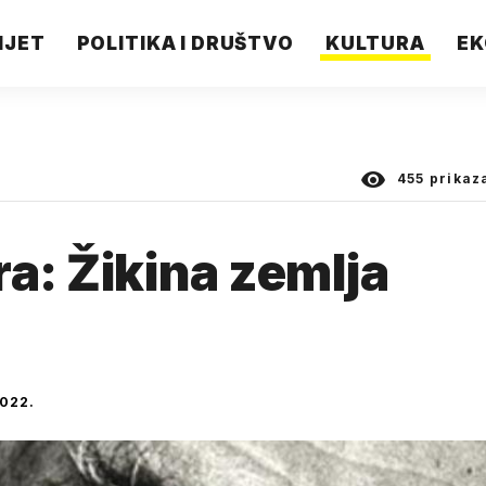
IJET
POLITIKA I DRUŠTVO
KULTURA
EK
455
prikaz
ra: Žikina zemlja
022.