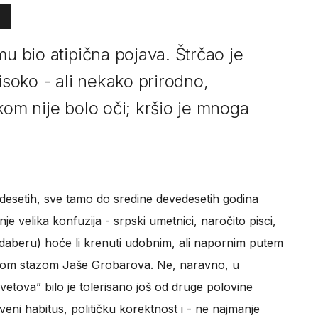
mu bio atipična pojava. Štrčao je
isoko - ali nekako prirodno,
kom nije bolo oči; kršio je mnoga
desetih, sve tamo do sredine devedesetih godina
je velika konfuzija - srpski umetnici, naročito pisci,
o odaberu) hoće li krenuti udobnim, ali napornim putem
eselom stazom Jaše Grobarova. Ne, naravno, u
vetova” bilo je tolerisano još od druge polovine
eni habitus, političku korektnost i - ne najmanje