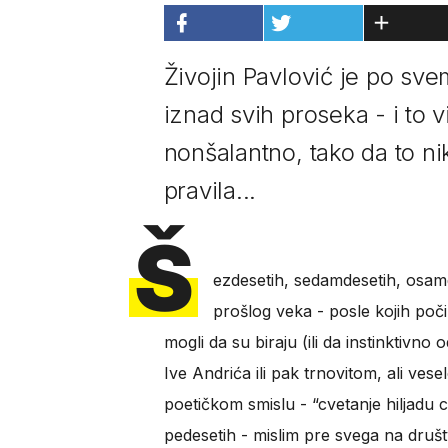
Živojin Pavlović je po sve
iznad svih proseka - i to v
nonšalantno, tako da to ni
pravila...
Š
ezdesetih, sedamdesetih, osam
prošlog veka - posle kojih počin
mogli da su biraju (ili da instinktivn
Ive Andrića ili pak trnovitom, ali v
poetičkom smislu - “cvetanje hiljadu c
pedesetih - mislim pre svega na društv