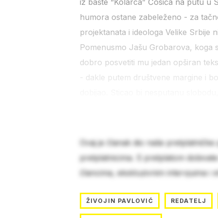
iz bašte “Kolarca” Ćosića na putu u
humora ostane zabeleženo - za tačno
projektanata i ideologa Velike Srbije n
Pomenusmo Jašu Grobarova, koga star
dobro posvetiti mu jedan opširan tek
- dakle putem društvene margine i boemi
dobijao. Sticao bi nesputanu slobodu,
Ovaj je članak dio naše pretplatničke
pretplatnicima. S pretplatom dobivat
člancima, ekskluzivnim intervjuima i 
ŽIVOJIN PAVLOVIĆ
REDATELJ