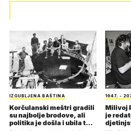
IZGUBLJENA BAŠTINA
1947. - 20
Korčulanski meštri gradili
Milivoj
su najbolje brodove, ali
je redat
politika je došla i ubila t…
djetinj