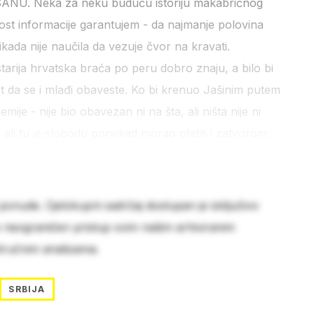
 SANU. Neka za neku buduću istoriju makabričnog
st informacije garantujem - da najmanje polovina
ikada nije naučila da vezuje čvor na kravati.
ija hrvatska braća po peru dobro znaju, a bilo bi
st da se i mlađi obaveste. Ko bi krenuo Jašinim putem
je - nije bio obavezan ni na šta, ali ništa nije ni
 ali tu je slobodu ponekad morao platiti i zatvorom.
 ponude. Cjelokupni sadržaj dostupan je isključivo
e neograničen pristup svim našim arhiviranim
stručnim analizama.
SRBIJA