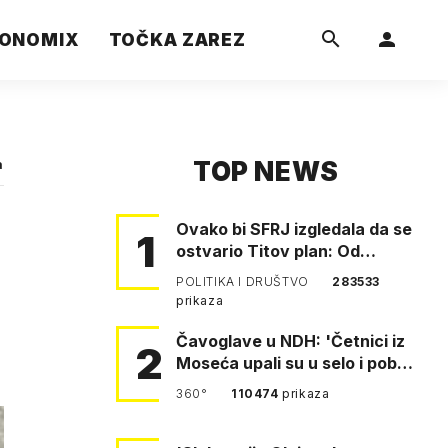
ONOMIX
TOČKA ZAREZ
TOP NEWS
a
Ovako bi SFRJ izgledala da se
1
ostvario Titov plan: Od
Klagenfurta do Istanbula!
POLITIKA I DRUŠTVO
283533
prikaza
Čavoglave u NDH: 'Četnici iz
2
Moseća upali su u selo i pobili
obitelj Perković'
360°
110474
prikaza