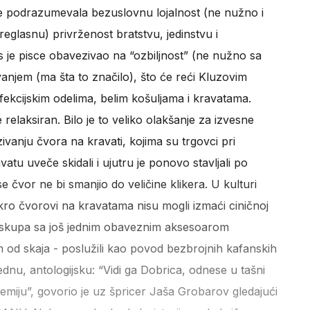
 je podrazumevala bezuslovnu lojalnost (ne nužno i
preglasnu) privrženost bratstvu, jedinstvu i
s je pisce obavezivao na “ozbiljnost” (ne nužno sa
anjem (ma šta to značilo), što će reći Kluzovim
fekcijskim odelima, belim košuljama i kravatama.
relaksiran. Bilo je to veliko olakšanje za izvesne
vanju čvora na kravati, kojima su trgovci pri
vatu uveče skidali i ujutru je ponovo stavljali po
 čvor ne bi smanjio do veličine klikera. U kulturi
ikro čvorovi na kravatama nisu mogli izmaći ciničnoj
 skupa sa još jednim obaveznim aksesoarom
om od skaja - poslužili kao povod bezbrojnih kafanskih
ednu, antologijsku: “Vidi ga Dobrica, odnese u tašni
emiju”, govorio je uz špricer Jaša Grobarov gledajući