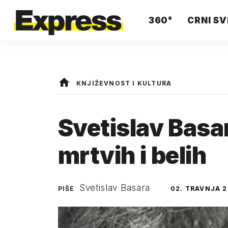
360°
CRNI SV
KNJIŽEVNOST I KULTURA
Svetislav Basa
mrtvih i belih
Svetislav Basara
PIŠE
02. TRAVNJA 2