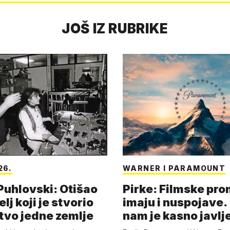
JOŠ IZ RUBRIKE
26.
WARNER I PARAMOUNT
 Puhlovski: Otišao
Pirke: Filmske pr
elj koji je stvorio
imaju i nuspojave
stvo jedne zemlje
nam je kasno javlj