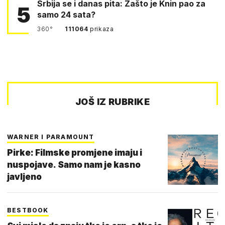
Srbija se i danas pita: Zašto je Knin pao za
5
samo 24 sata?
360°
111064
prikaza
JOŠ IZ RUBRIKE
WARNER I PARAMOUNT
Pirke: Filmske promjene imaju i
nuspojave. Samo nam je kasno
javljeno
BESTBOOK