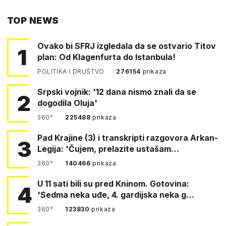
PUTEM
TOP NEWS
FACEBOOKA
Ovako bi SFRJ izgledala da se ostvario Titov
1
plan: Od Klagenfurta do Istanbula!
POLITIKA I DRUŠTVO
276154
prikaza
Srpski vojnik: '12 dana nismo znali da se
2
dogodila Oluja'
360°
225488
prikaza
Pad Krajine (3) i transkripti razgovora Arkan-
3
Legija: 'Čujem, prelazite ustašam…
360°
140466
prikaza
U 11 sati bili su pred Kninom. Gotovina:
4
'Sedma neka uđe, 4. gardijska neka g…
360°
123830
prikaza