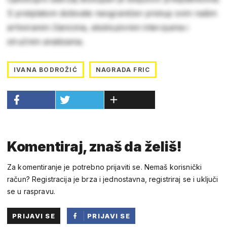
S pretplatom dobivate neograničen pristup svim našim
arhiviranim člancima, ekskluzivnim intervjuima i
stručnim analizama.
IVANA BODROŽIĆ
NAGRADA FRIC
Komentiraj, znaš da želiš!
Za komentiranje je potrebno prijaviti se. Nemaš korisnički
račun? Registracija je brza i jednostavna, registriraj se i uključi
se u raspravu.
PRIJAVI SE
PRIJAVI SE