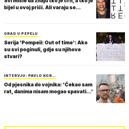
Svi misle da znaju tko je crn, a tko je
bijel u ovoj priči. Ali varaju se...
GRAD U PEPELU
Serija 'Pompeii: Out of time': Ako
su svi poginuli, gdje su njihove
stvari?
INTERVJU: PAVLO KOR…
Od pjesnika do vojnika: 'Čekao sam
rat, danima nisam mogao spavati...'