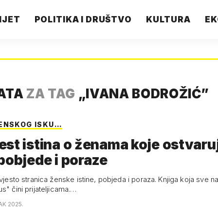
IJET
POLITIKA I DRUŠTVO
KULTURA
EK
TATA
ZA TAG
„
IVANA BODROŽIĆ
”
ENSKOG ISKU…
st istina o ženama koje ostvaru
pobjede i poraze
dvjesto stranica ženske istine, pobjeda i poraza. Knjiga koja sve n
s" čini prijateljicama.…
AK 2025.