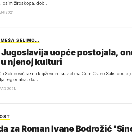
e, osim žiroskopa, dob…
ENI 2021.
 MEŠA SELIMO…
 Jugoslavija uopće postojala, on
 u njenoj kulturi
 Selimović se na književnim susretima Cum Grano Salis dodjelj
bilja regionalna, da…
OPAD 2021.
NOST
a za Roman Ivane Bodrožić 'Sin