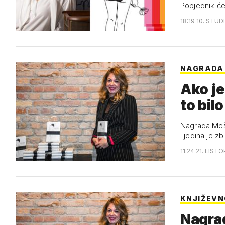
Pobjednik ć
18:19 10. STUD
NAGRADA
Ako je
to bilo
Nagrada Meša
i jedina je z
11:24 21. LIST
KNJIŽEV
Nagrad