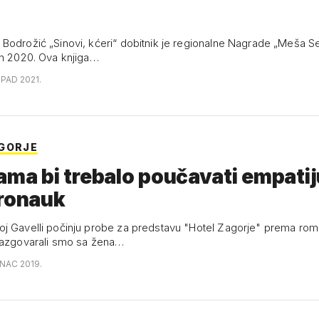
Bodrožić „Sinovi, kćeri“ dobitnik je regionalne Nagrade „Meša S
an 2020. Ova knjiga…
OPAD 2021.
GORJE
ama bi trebalo poučavati empatij
eronauk
j Gavelli počinju probe za predstavu "Hotel Zagorje" prema rom
razgovarali smo sa žena…
INAC 2019.