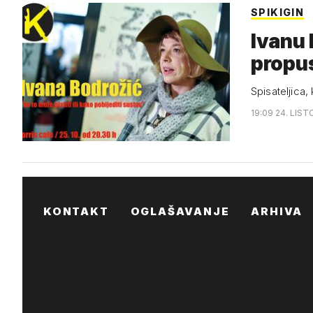
SPIKIGIN
Ivanu 
propus
Spisateljica,
19:09 24. LIST
KONTAKT
OGLAŠAVANJE
ARHIVA