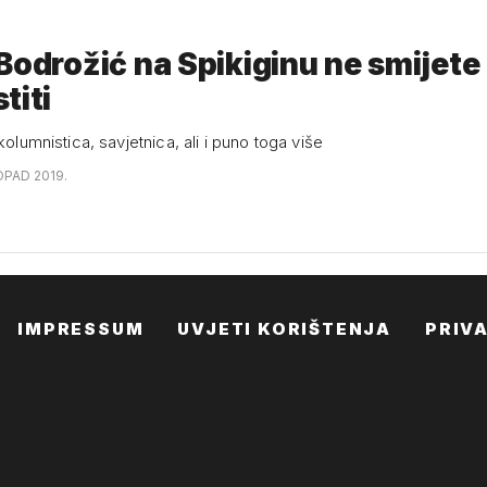
Bodrožić na Spikiginu ne smijete
titi
 kolumnistica, savjetnica, ali i puno toga više
OPAD 2019.
IMPRESSUM
UVJETI KORIŠTENJA
PRIV