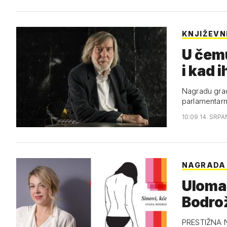
KNJIŽEVN
U čemu
i kad 
Nagradu grad
parlamentarn
10:09 14. SRPA
NAGRADA 
Ulomak
Bodrož
PRESTIŽNA NA