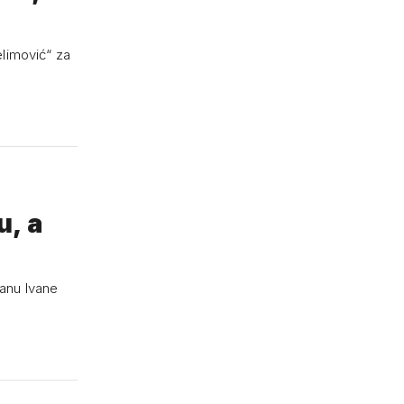
elimović“ za
u, a
anu Ivane