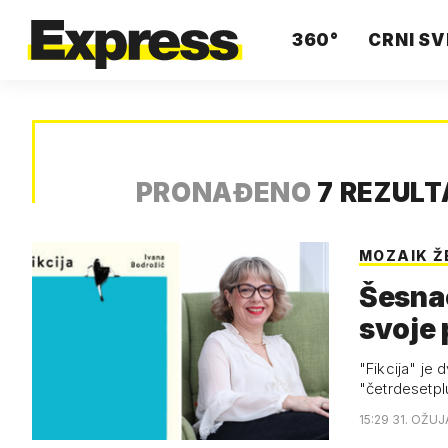
360°
CRNI SV
PRONAĐENO
7 REZUL
MOZAIK Ž
Šesnae
svoje 
"Fikcija" je 
"četrdesetplu
15:29 31. OŽUJ