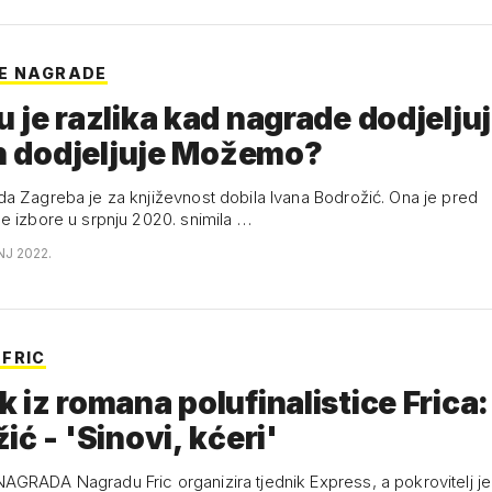
E NAGRADE
 je razlika kad nagrade dodjelju
ih dodjeljuje Možemo?
a Zagreba je za književnost dobila Ivana Bodrožić. Ona je pred
e izbore u srpnju 2020. snimila …
NJ 2022.
FRIC
 iz romana polufinalistice Frica:
ić - 'Sinovi, kćeri'
GRADA Nagradu Fric organizira tjednik Express, a pokrovitelj je