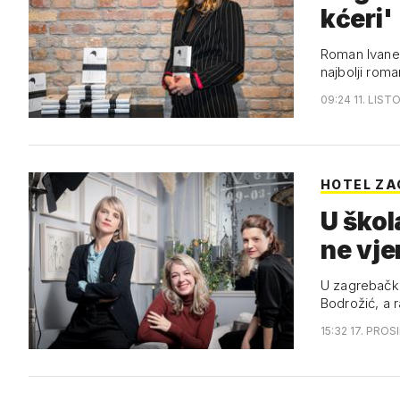
kćeri'
Roman Ivane 
najbolji rom
09:24 11. LIST
HOTEL ZA
U škol
ne vj
U zagrebačko
Bodrožić, a 
15:32 17. PROS