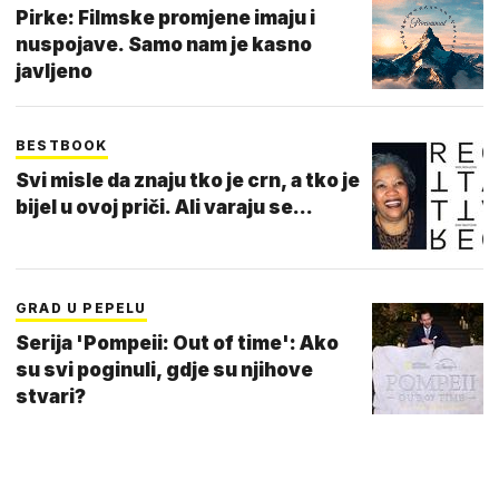
Pirke: Filmske promjene imaju i
nuspojave. Samo nam je kasno
javljeno
BESTBOOK
Svi misle da znaju tko je crn, a tko je
bijel u ovoj priči. Ali varaju se...
GRAD U PEPELU
Serija 'Pompeii: Out of time': Ako
su svi poginuli, gdje su njihove
stvari?