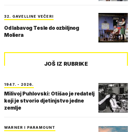
32. GAVELLINE VEČERI
Od labavog Tesle do ozbiljnog
Moliera
JOŠ IZ RUBRIKE
1947. - 2026.
Milivoj Puhlovski: Otišao je redatelj
koji je stvorio djetinjstvo jedne
zemlje
WARNER I PARAMOUNT