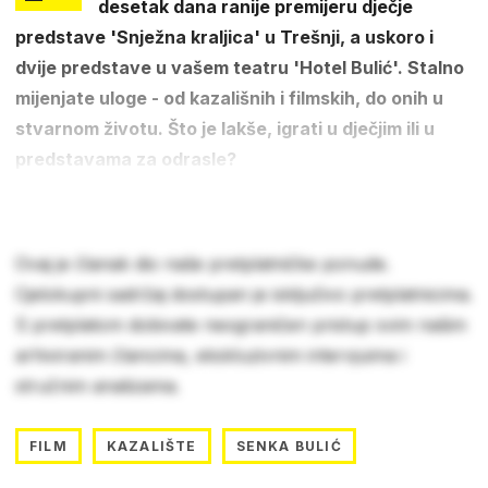
desetak dana ranije premijeru dječje
predstave 'Snježna kraljica' u Trešnji, a uskoro i
dvije predstave u vašem teatru 'Hotel Bulić'. Stalno
mijenjate uloge - od kazališnih i filmskih, do onih u
stvarnom životu. Što je lakše, igrati u dječjim ili u
predstavama za odrasle?
Ovaj je članak dio naše pretplatničke ponude.
Cjelokupni sadržaj dostupan je isključivo pretplatnicima.
S pretplatom dobivate neograničen pristup svim našim
arhiviranim člancima, ekskluzivnim intervjuima i
stručnim analizama.
FILM
KAZALIŠTE
SENKA BULIĆ