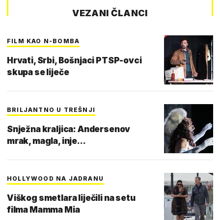
VEZANI ČLANCI
FILM KAO N-BOMBA
Hrvati, Srbi, Bošnjaci PTSP-ovci
skupa se liječe
BRILJANTNO U TREŠNJI
Snježna kraljica: Andersenov
mrak, magla, inje...
HOLLYWOOD NA JADRANU
Viškog smetlara liječili na setu
filma Mamma Mia