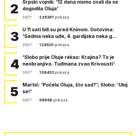
Srpski vojnik: '12 dana nismo znali da se
2
dogodila Oluja'
360°
226391
prikaza
U 11 sati bili su pred Kninom. Gotovina:
3
'Sedma neka uđe, 4. gardijska neka g…
360°
124530
prikaza
'Slobo prije Oluje rekao: Krajina? To je
4
neobranjivo. Tuđmana zvao Krivousti'
360°
108433
prikaza
Martić: 'Počela Oluja, što sad?'; Slobo: 'Ubij
5
se!'
360°
98998
prikaza