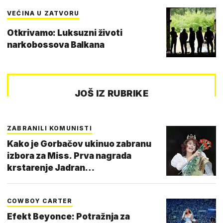
VEĆINA U ZATVORU
Otkrivamo: Luksuzni životi
narkobossova Balkana
JOŠ IZ RUBRIKE
ZABRANILI KOMUNISTI
Kako je Gorbačov ukinuo zabranu
izbora za Miss. Prva nagrada
krstarenje Jadran…
COWBOY CARTER
Efekt Beyonce: Potražnja za