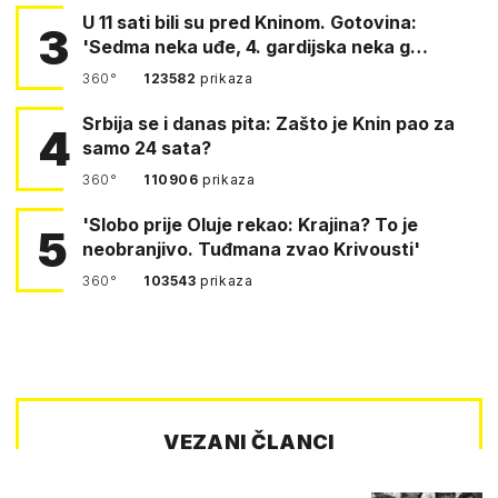
U 11 sati bili su pred Kninom. Gotovina:
3
'Sedma neka uđe, 4. gardijska neka g…
360°
123582
prikaza
Srbija se i danas pita: Zašto je Knin pao za
4
samo 24 sata?
360°
110906
prikaza
'Slobo prije Oluje rekao: Krajina? To je
5
neobranjivo. Tuđmana zvao Krivousti'
360°
103543
prikaza
VEZANI ČLANCI