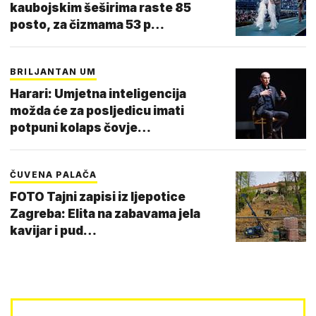
kaubojskim šeširima raste 85
posto, za čizmama 53 p…
BRILJANTAN UM
Harari: Umjetna inteligencija
možda će za posljedicu imati
potpuni kolaps čovje…
ČUVENA PALAČA
FOTO Tajni zapisi iz ljepotice
Zagreba: Elita na zabavama jela
kavijar i pud…