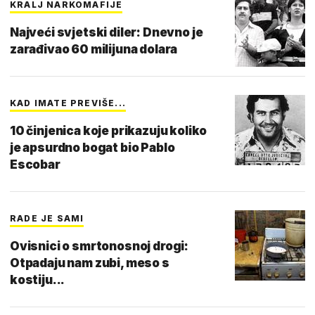
KRALJ NARKOMAFIJE
Najveći svjetski diler: Dnevno je
zarađivao 60 milijuna dolara
KAD IMATE PREVIŠE...
10 činjenica koje prikazuju koliko
je apsurdno bogat bio Pablo
Escobar
RADE JE SAMI
Ovisnici o smrtonosnoj drogi:
Otpadaju nam zubi, meso s
kostiju...