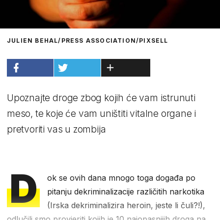
JULIEN BEHAL/PRESS ASSOCIATION/PIXSELL
Upoznajte droge zbog kojih će vam istrunuti
meso, te koje će vam uništiti vitalne organe i
pretvoriti vas u zombija
D
ok se ovih dana mnogo toga događa po
pitanju dekriminalizacije različitih narkotika
(Irska dekriminalizira heroin, jeste li čuli?!),
odlučili smo provjeriti kojih je 10 najopasnijih droga na