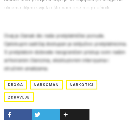
ulicama diljem svijeta i što vam one mogu učiniti.
Ovaj je članak dio naše pretplatničke ponude.
Cjelokupni sadržaj dostupan je isključivo pretplatnicima.
S pretplatom dobivate neograničen pristup svim našim
arhiviranim člancima, ekskluzivnim intervjuima i
stručnim analizama.
DROGA
NARKOMAN
NARKOTICI
ZDRAVLJE