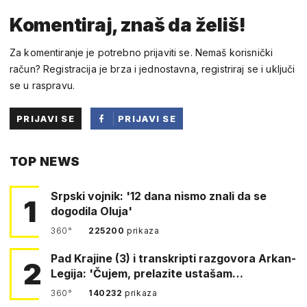
Komentiraj, znaš da želiš!
Za komentiranje je potrebno prijaviti se. Nemaš korisnički
račun? Registracija je brza i jednostavna, registriraj se i uključi
se u raspravu.
PRIJAVI SE
PRIJAVI SE
PUTEM
TOP NEWS
FACEBOOKA
Srpski vojnik: '12 dana nismo znali da se
1
dogodila Oluja'
360°
225200
prikaza
Pad Krajine (3) i transkripti razgovora Arkan-
2
Legija: 'Čujem, prelazite ustašam…
360°
140232
prikaza